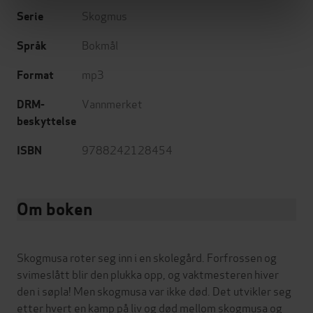
Skogmus
Serie
Bokmål
Språk
mp3
Format
Vannmerket
DRM-
beskyttelse
9788242128454
ISBN
Om boken
Skogmusa roter seg inn i en skolegård. Forfrossen og
svimeslått blir den plukka opp, og vaktmesteren hiver
den i søpla! Men skogmusa var ikke død. Det utvikler seg
etter hvert en kamp på liv og død mellom skogmusa og