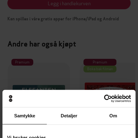
Legg i handlekurven
Kan spilles i våre gratis apper for iPhone/iPad og Android
Andre har også kjøpt
Premium
Premium
Boka bak filmen
Samtykke
Detaljer
Om
Vi bruker cookies