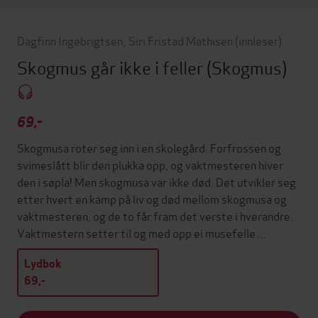
Dagfinn Ingebrigtsen
,
Siri Fristad Mathisen
(innleser)
Skogmus går ikke i feller
(Skogmus)
69,-
Skogmusa roter seg inn i en skolegård. Forfrossen og
svimeslått blir den plukka opp, og vaktmesteren hiver
den i søpla! Men skogmusa var ikke død. Det utvikler seg
etter hvert en kamp på liv og død mellom skogmusa og
vaktmesteren, og de to får fram det verste i hverandre.
Vaktmestern setter til og med opp ei musefelle ...
Lydbok
69,-