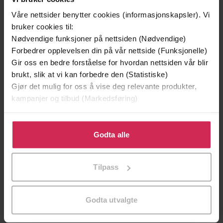
Våre nettsider benytter cookies (informasjonskapsler). Vi
179,-
299,-
bruker cookies til:
Nødvendige funksjoner på nettsiden (Nødvendige)
Elefanten som gjerne ville sove
Snøsøsteren
Forbedrer opplevelsen din på vår nettside (Funksjonelle)
Carl-Johan Forssén Ehrlin
Maja Lunde
Gir oss en bedre forståelse for hvordan nettsiden vår blir
LYDBOK
LYDBOK
brukt, slik at vi kan forbedre den (Statistiske)
Gjør det mulig for oss å vise deg relevante produkter,
kampanjer og tilbud (Markedsføring)
Dagfinn Ingebrigtsen
(forfatter),
Siri
Forfattere
Klikk på «Godta alle» for å gi oss ditt samtykke til å
Fristad Mathisen
(innleser)
bruke cookies for alle disse formålene. Du kan også
Godta alle
tilpasse ditt samtykke til spesifikke formål ved å klikke
Lydbokforlaget
Forlag
på «Tilpass». Du kan når som helst trekke tilbake eller
Tilpass
15.11.2007
endre ditt samtykke.
Utgitt
2:10
Lengde
Godta utvalgte
Barnebøker
,
6-9 år
Sjanger