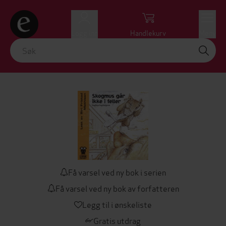
Logg inn
Handlekurv
Meny
Få varsel ved ny bok i serien
Få varsel ved ny bok av forfatteren
Legg til i ønskeliste
Gratis utdrag