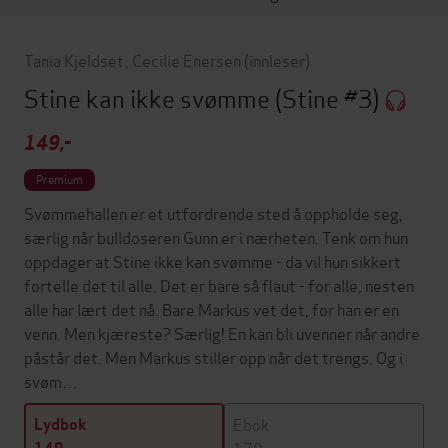
Tania Kjeldset
,
Cecilie Enersen
(innleser)
Stine kan ikke svømme
(Stine #3)
149,-
Premium
Svømmehallen er et utfordrende sted å oppholde seg,
særlig når bulldoseren Gunn er i nærheten. Tenk om hun
oppdager at Stine ikke kan svømme - da vil hun sikkert
fortelle det til alle. Det er bare så flaut - for alle, nesten
alle har lært det nå. Bare Markus vet det, for han er en
venn. Men kjæreste? Særlig! En kan bli uvenner når andre
påstår det. Men Markus stiller opp når det trengs. Og i
svøm…
Ebok
Lydbok
179,-