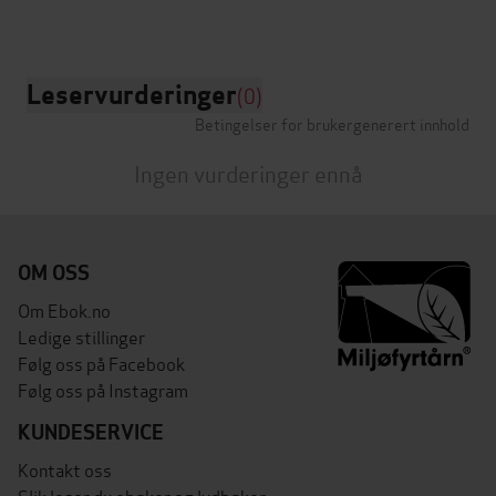
Leservurderinger
(0)
Betingelser for brukergenerert innhold
Ingen vurderinger ennå
OM OSS
Om Ebok.no
Ledige stillinger
Følg oss på Facebook
Følg oss på Instagram
KUNDESERVICE
Kontakt oss
Slik leser du ebøker og lydbøker