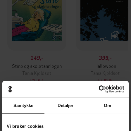
149,-
399,-
Stine og skoletannlegen
Halloween
Tania Kjeldset
Tania Kjeldset
LYDBOK
LYDBOK
Samtykke
Detaljer
Om
Andre har også kjøpt
Vi bruker cookies
Premium
Premium