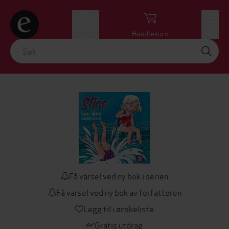
Logg inn
Handlekurv
Meny
Få varsel ved ny bok i serien
Få varsel ved ny bok av forfatteren
Legg til i ønskeliste
Gratis utdrag