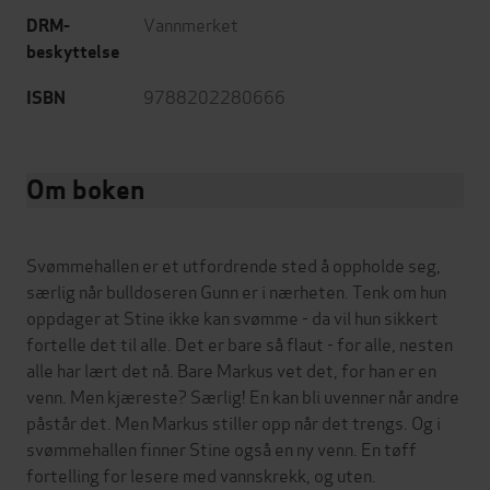
Vannmerket
DRM-
beskyttelse
9788202280666
ISBN
Om boken
Svømmehallen er et utfordrende sted å oppholde seg,
særlig når bulldoseren Gunn er i nærheten. Tenk om hun
oppdager at Stine ikke kan svømme - da vil hun sikkert
fortelle det til alle. Det er bare så flaut - for alle, nesten
alle har lært det nå. Bare Markus vet det, for han er en
venn. Men kjæreste? Særlig! En kan bli uvenner når andre
påstår det. Men Markus stiller opp når det trengs. Og i
svømmehallen finner Stine også en ny venn. En tøff
fortelling for lesere med vannskrekk, og uten.