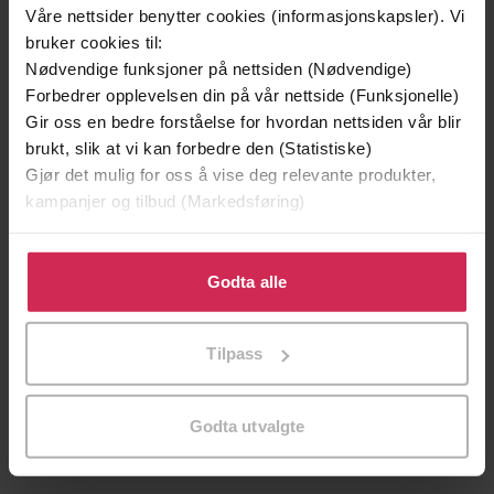
Boka bak filmen
Våre nettsider benytter cookies (informasjonskapsler). Vi
bruker cookies til:
Nødvendige funksjoner på nettsiden (Nødvendige)
Forbedrer opplevelsen din på vår nettside (Funksjonelle)
Gir oss en bedre forståelse for hvordan nettsiden vår blir
brukt, slik at vi kan forbedre den (Statistiske)
Gjør det mulig for oss å vise deg relevante produkter,
kampanjer og tilbud (Markedsføring)
Klikk på «Godta alle» for å gi oss ditt samtykke til å
bruke cookies for alle disse formålene. Du kan også
Godta alle
tilpasse ditt samtykke til spesifikke formål ved å klikke
179,-
299,-
på «Tilpass». Du kan når som helst trekke tilbake eller
Elefanten som gjerne ville sove
Snøsøsteren
Tilpass
endre ditt samtykke.
Carl-Johan Forssén Ehrlin
Maja Lunde
LYDBOK
LYDBOK
Godta utvalgte