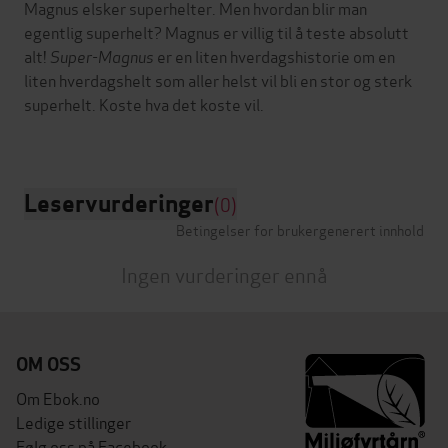
Magnus elsker superhelter. Men hvordan blir man
egentlig superhelt? Magnus er villig til å teste absolutt
alt!
Super-Magnus
er en liten hverdagshistorie om en
liten hverdagshelt som aller helst vil bli en stor og sterk
superhelt. Koste hva det koste vil.
Leservurderinger
(0)
Betingelser for brukergenerert innhold
Ingen vurderinger ennå
OM OSS
Om Ebok.no
Ledige stillinger
Følg oss på Facebook