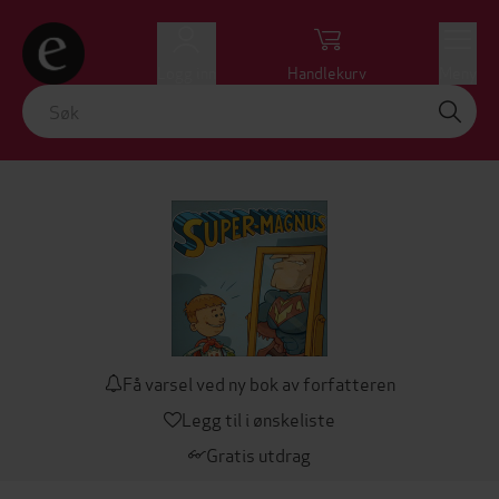
Logg inn
Handlekurv
Meny
Få varsel ved ny bok av forfatteren
Legg til i ønskeliste
Gratis utdrag