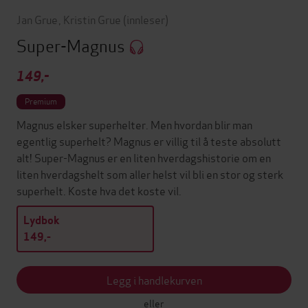
Jan Grue
,
Kristin Grue
(innleser)
Super-Magnus
149,-
Premium
Magnus elsker superhelter. Men hvordan blir man
egentlig superhelt? Magnus er villig til å teste absolutt
alt! Super-Magnus er en liten hverdagshistorie om en
liten hverdagshelt som aller helst vil bli en stor og sterk
superhelt. Koste hva det koste vil.
Lydbok
149,-
Legg i handlekurven
eller