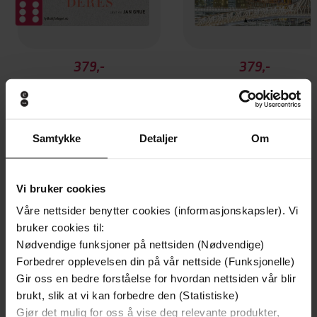
379,-
379,-
Jeg lever et liv som ligner deres
Det blir ikke bedre
Jan Grue
Jan Grue
LYDBOK
LYDBOK
Samtykke
Detaljer
Om
Andre har også kjøpt
Vi bruker cookies
Våre nettsider benytter cookies (informasjonskapsler). Vi
bruker cookies til:
Premium
Nødvendige funksjoner på nettsiden (Nødvendige)
Forbedrer opplevelsen din på vår nettside (Funksjonelle)
Gir oss en bedre forståelse for hvordan nettsiden vår blir
brukt, slik at vi kan forbedre den (Statistiske)
Gjør det mulig for oss å vise deg relevante produkter,