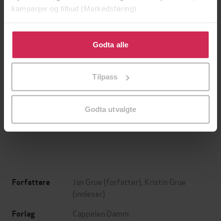
kampanjer og tilbud (Markedsføring)
Klikk på «Godta alle» for å gi oss ditt samtykke til å
bruke cookies for alle disse formålene. Du kan også
Godta alle
tilpasse ditt samtykke til spesifikke formål ved å klikke
på «Tilpass». Du kan når som helst trekke tilbake eller
Tilpass
endre ditt samtykke.
179,-
349,-
Offer
Hjem til deg
Godta utvalgte
Jørn Lier Horst
Katrine Wessel-Aas
LYDBOK
LYDBOK
Jan Grue
(forfatter),
Kristin Grue
Forfattere
(innleser)
Cappelen Damm
Forlag