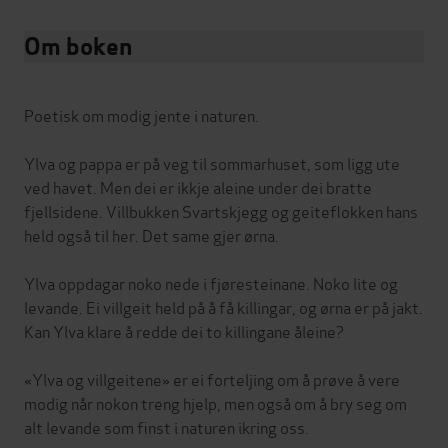
Om boken
Poetisk om modig jente i naturen.
Ylva og pappa er på veg til sommarhuset, som ligg ute
ved havet. Men dei er ikkje aleine under dei bratte
fjellsidene. Villbukken Svartskjegg og geiteflokken hans
held også til her. Det same gjer ørna.
Ylva oppdagar noko nede i fjøresteinane. Noko lite og
levande. Ei villgeit held på å få killingar, og ørna er på jakt.
Kan Ylva klare å redde dei to killingane åleine?
«Ylva og villgeitene» er ei forteljing om å prøve å vere
modig når nokon treng hjelp, men også om å bry seg om