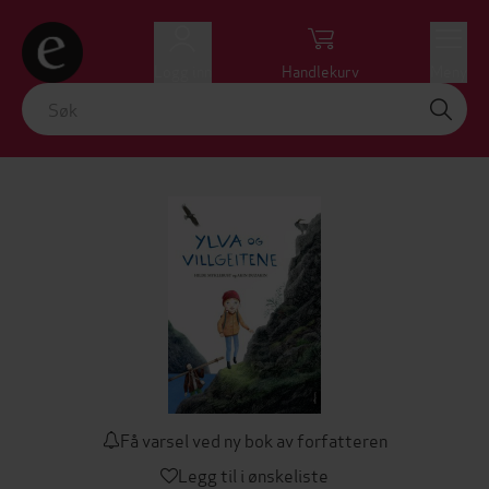
Logg inn
Handlekurv
Meny
Få varsel ved ny bok av forfatteren
Legg til i ønskeliste