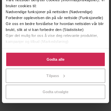
Vinner av Rivertonprisen
Første gang på tilbud
bruker cookies til:
Nødvendige funksjoner på nettsiden (Nødvendige)
Forbedrer opplevelsen din på vår nettside (Funksjonelle)
Gir oss en bedre forståelse for hvordan nettsiden vår blir
brukt, slik at vi kan forbedre den (Statistiske)
Gjør det mulig for oss å vise deg relevante produkter,
kampanjer og tilbud (Markedsføring)
Klikk på «Godta alle» for å gi oss ditt samtykke til å
bruke cookies for alle disse formålene. Du kan også
Godta alle
tilpasse ditt samtykke til spesifikke formål ved å klikke
på «Tilpass». Du kan når som helst trekke tilbake eller
199,-
349,-
Tilpass
endre ditt samtykke.
Minnesota
Utskudd
Jo Nesbø
Jørn Lier Horst
EBOK
EBOK
Godta utvalgte