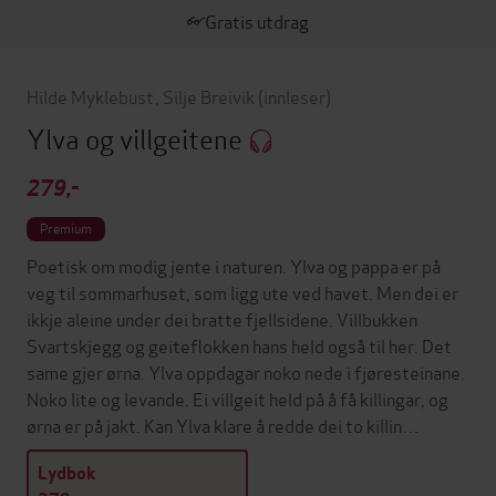
Gratis utdrag
Hilde Myklebust
,
Silje Breivik
(innleser)
Ylva og villgeitene
279,-
Premium
Poetisk om modig jente i naturen. Ylva og pappa er på
veg til sommarhuset, som ligg ute ved havet. Men dei er
ikkje aleine under dei bratte fjellsidene. Villbukken
Svartskjegg og geiteflokken hans held også til her. Det
same gjer ørna. Ylva oppdagar noko nede i fjøresteinane.
Noko lite og levande. Ei villgeit held på å få killingar, og
ørna er på jakt. Kan Ylva klare å redde dei to killin…
Lydbok