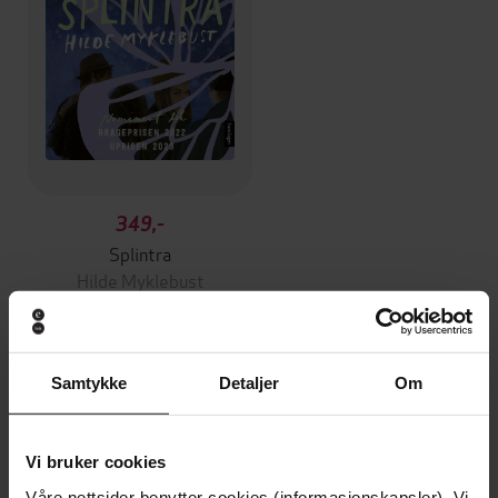
349,-
Splintra
Hilde Myklebust
LYDBOK
Samtykke
Detaljer
Om
Andre har også kjøpt
Vi bruker cookies
Premium
Premium
Våre nettsider benytter cookies (informasjonskapsler). Vi