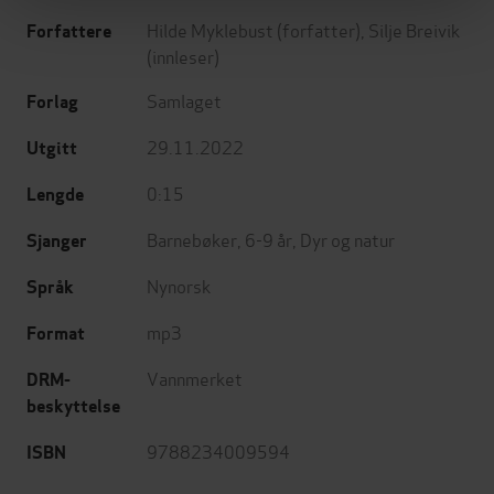
Hilde Myklebust
(forfatter),
Silje Breivik
Forfattere
(innleser)
Samlaget
Forlag
29.11.2022
Utgitt
0:15
Lengde
Barnebøker
,
6-9 år
,
Dyr og natur
Sjanger
Nynorsk
Språk
mp3
Format
Vannmerket
DRM-
beskyttelse
9788234009594
ISBN