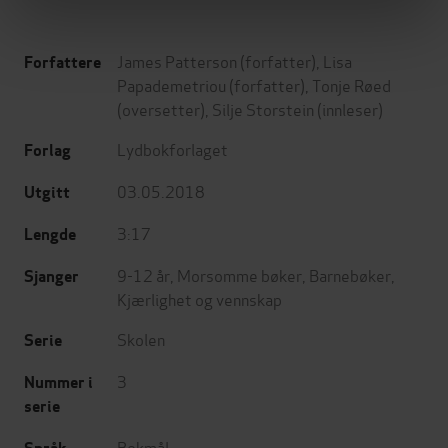
James Patterson
(forfatter),
Lisa
Forfattere
Papademetriou
(forfatter),
Tonje Røed
(oversetter),
Silje Storstein
(innleser)
Lydbokforlaget
Forlag
03.05.2018
Utgitt
3:17
Lengde
9-12 år
,
Morsomme bøker
,
Barnebøker
,
Sjanger
Kjærlighet og vennskap
Skolen
Serie
3
Nummer i
serie
Bokmål