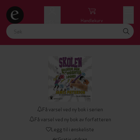
Logg inn
Handlekurv
Meny
Få varsel ved ny bok i serien
Få varsel ved ny bok av forfatteren
Legg til i ønskeliste
Gratis utdrag