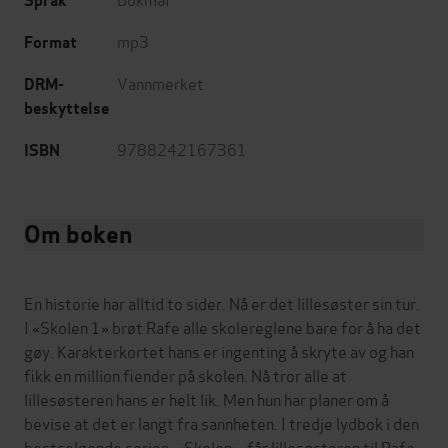
Språk
mp3
Format
Vannmerket
DRM-
beskyttelse
9788242167361
ISBN
Om boken
En historie har alltid to sider. Nå er det lillesøster sin tur.
I «Skolen 1» brøt Rafe alle skolereglene bare for å ha det
gøy. Karakterkortet hans er ingenting å skryte av og han
fikk en million fiender på skolen. Nå tror alle at
lillesøsteren hans er helt lik. Men hun har planer om å
bevise at det er langt fra sannheten. I tredje lydbok i den
bestselgende serien, «Skolen», får lillesøsteren til Rafe