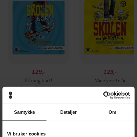
129,-
129,-
Få meg bort!
Mine verste år
James Patterson
James Patterson
LYDBOK
LYDBOK
Samtykke
Detaljer
Om
Andre har også kjøpt
Vi bruker cookies