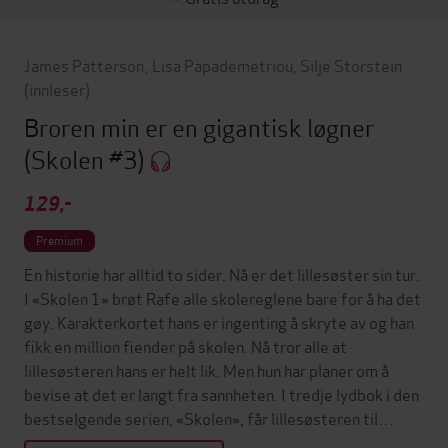
James Patterson
,
Lisa Papademetriou
,
Silje Storstein
(innleser)
Broren min er en gigantisk løgner
(Skolen #3)
129,-
Premium
En historie har alltid to sider. Nå er det lillesøster sin tur.
I «Skolen 1» brøt Rafe alle skolereglene bare for å ha det
gøy. Karakterkortet hans er ingenting å skryte av og han
fikk en million fiender på skolen. Nå tror alle at
lillesøsteren hans er helt lik. Men hun har planer om å
bevise at det er langt fra sannheten. I tredje lydbok i den
bestselgende serien, «Skolen», får lillesøsteren til…