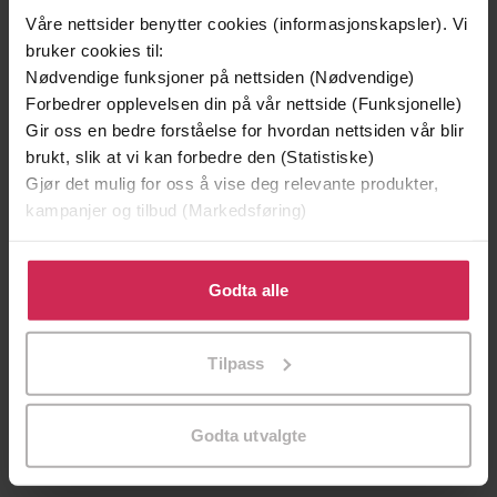
Våre nettsider benytter cookies (informasjonskapsler). Vi
Premium
Premium
bruker cookies til:
Boka bak filmen
Nødvendige funksjoner på nettsiden (Nødvendige)
Forbedrer opplevelsen din på vår nettside (Funksjonelle)
Gir oss en bedre forståelse for hvordan nettsiden vår blir
brukt, slik at vi kan forbedre den (Statistiske)
Gjør det mulig for oss å vise deg relevante produkter,
kampanjer og tilbud (Markedsføring)
Klikk på «Godta alle» for å gi oss ditt samtykke til å
bruke cookies for alle disse formålene. Du kan også
Godta alle
tilpasse ditt samtykke til spesifikke formål ved å klikke
på «Tilpass». Du kan når som helst trekke tilbake eller
179,-
299,-
Tilpass
endre ditt samtykke.
Elefanten som gjerne ville sove
Snøsøsteren
Carl-Johan Forssén Ehrlin
Maja Lunde
Godta utvalgte
LYDBOK
LYDBOK