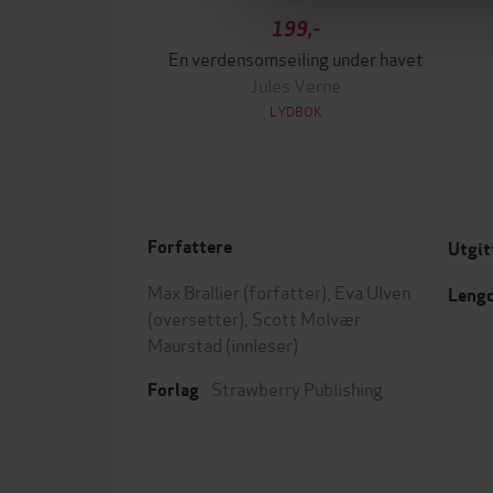
199,-
En verdensomseiling under havet
Jules Verne
LYDBOK
Forfattere
Utgit
Max Brallier
(forfatter),
Eva Ulven
Leng
(oversetter),
Scott Molvær
Maurstad
(innleser)
Strawberry Publishing
Forlag