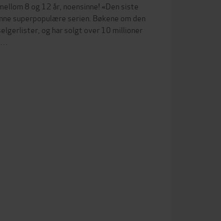
mellom 8 og 12 år, noensinne! «Den siste
denne superpopulære serien. Bøkene om den
elgerlister, og har solgt over 10 millioner
in…