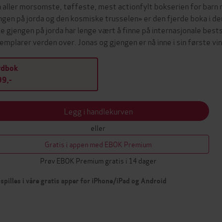
 aller morsomste, tøffeste, mest actionfylt bokserien for barn 
ngen på jorda og den kosmiske trusselen» er den fjerde boka i 
te gjengen på jorda har lenge vært å finne på internasjonale bests
emplarer verden over. Jonas og gjengen er nå inne i sin første v
ydbok
9,-
Legg i handlekurven
eller
Gratis i appen med EBOK Premium
Prøv EBOK Premium gratis i 14 dager
spilles i våre gratis apper for iPhone/iPad og Android