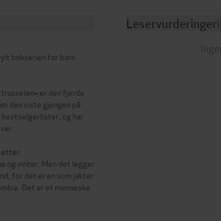
Leservurderinger
(
Inge
ylt bokserien for barn
trusselen» er den fjerde
om den siste gjengen på
 bestselgerlister, og har
ver.
 etter
ø og vinter. Men det legger
d, for det er en som jakter
zombie. Det er et menneske