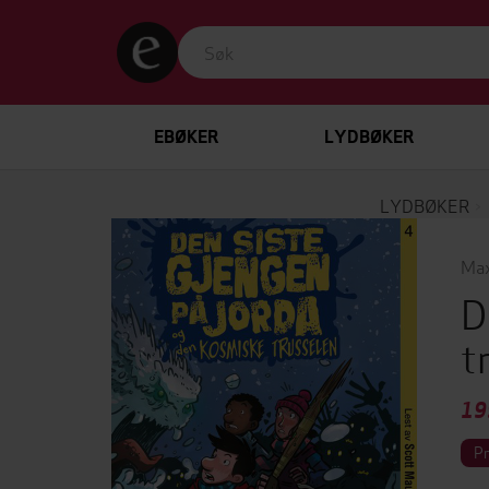
EBØKER
LYDBØKER
LYDBØKER
Max
D
t
19
P