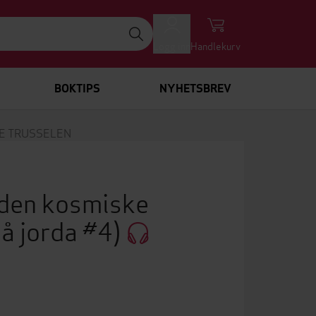
Logg inn
Handlekurv
BOKTIPS
NYHETSBREV
KE TRUSSELEN
 den kosmiske
på jorda #4)