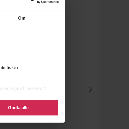
Om
atistiske)
u kan også tilpasse ditt
 eller endre ditt samtykke.
Godta alle