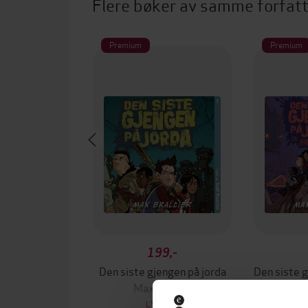
Flere bøker av samme forfat
Premium
Premium
199,-
Den siste gjengen på jorda
Max Brallier
Ma
LYDBOK