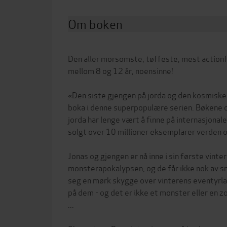
Om boken
Den aller morsomste, tøffeste, mest actionf
mellom 8 og 12 år, noensinne!
«Den siste gjengen på jorda og den kosmiske 
boka i denne superpopulære serien. Bøkene 
jorda har lenge vært å finne på internasjonale
solgt over 10 millioner eksemplarer verden o
Jonas og gjengen er nå inne i sin første vinter
monsterapokalypsen, og de får ikke nok av sn
seg en mørk skygge over vinterens eventyrlan
på dem - og det er ikke et monster eller en 
...