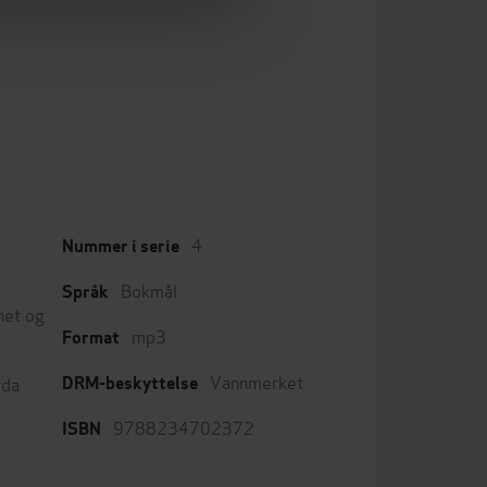
4
Nummer i serie
Bokmål
Språk
het og
mp3
Format
Vannmerket
rda
DRM-beskyttelse
9788234702372
ISBN