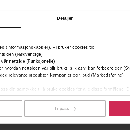
Detaljer
es (informasjonskapsler). Vi bruker cookies til:
ttsiden (Nødvendige)
 vår nettside (Funksjonelle)
r hvordan nettsiden vår blir brukt, slik at vi kan forbedre den (St
 deg relevante produkter, kampanjer og tilbud (Markedsføring)
 oss ditt samtykke til å bruke cookies for alle disse formålene. D
l ved å klikke på «Tilpass». Du kan når som helst trekke tilbake
Tilpass