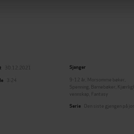
30.12.2021
Sjanger
t
9-12 år
,
Morsomme bøker
,
3:24
de
Spenning
,
Barnebøker
,
Kjærlig
vennskap
,
Fantasy
Den siste gjengen på jo
Serie