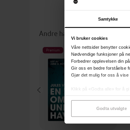
Samtykke
Andre har også kjøpt
Vi bruker cookies
Våre nettsider benytter cooki
Premium
Nødvendige funksjoner på ne
Forbedrer opplevelsen din på
Gir oss en bedre forståelse fo
Gjør det mulig for oss å vise
Klikk på «Godta alle» for å gi
samtykke til spesifikke formå
Godta utvalgte