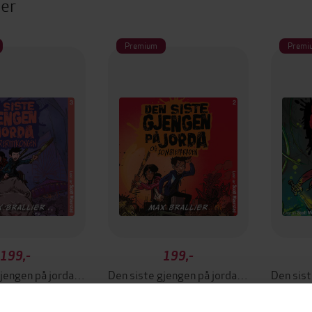
ter
Premium
Premi
199,-
199,-
Den siste gjengen på jorda og marerittkongen
Den siste gjengen på jorda og zombieparaden
x Brallier
Max Brallier
LYDBOK
LYDBOK