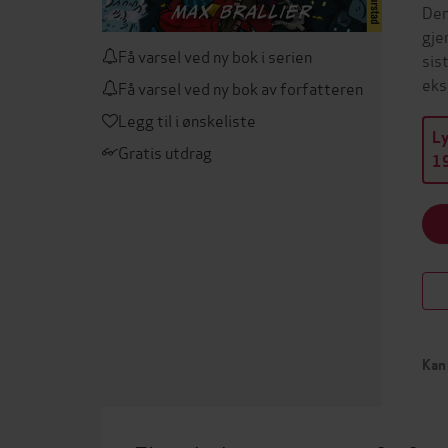
Den
gje
Få varsel ved ny bok i serien
sis
eks
Få varsel ved ny bok av forfatteren
Legg til i ønskeliste
L
Gratis utdrag
19
Kan 