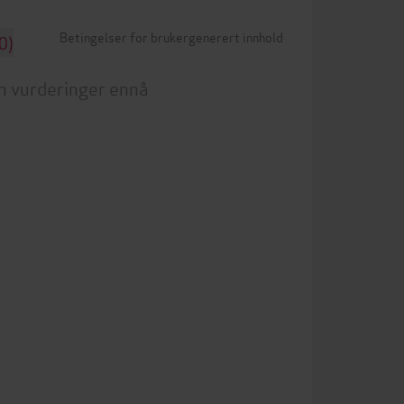
Betingelser for brukergenerert innhold
0)
n vurderinger ennå