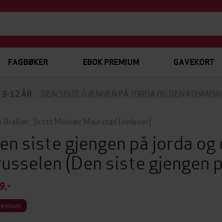
FAGBØKER
EBOK PREMIUM
GAVEKORT
9-12 ÅR
DEN SISTE GJENGEN PÅ JORDA OG DEN KOSMIS
 Brallier
,
Scott Molvær Maurstad
(innleser)
en siste gjengen på jorda og
russelen
(Den siste gjengen 
9,-
remium