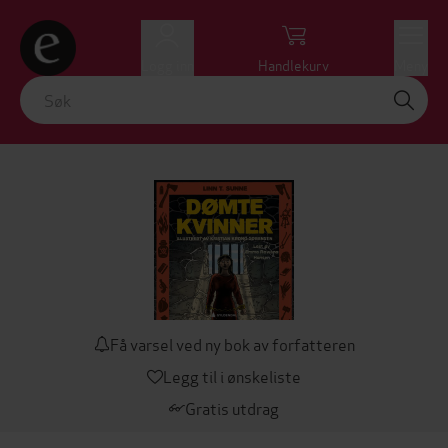
Logg inn
Handlekurv
Meny
Få varsel ved ny bok av forfatteren
Legg til i ønskeliste
Gratis utdrag