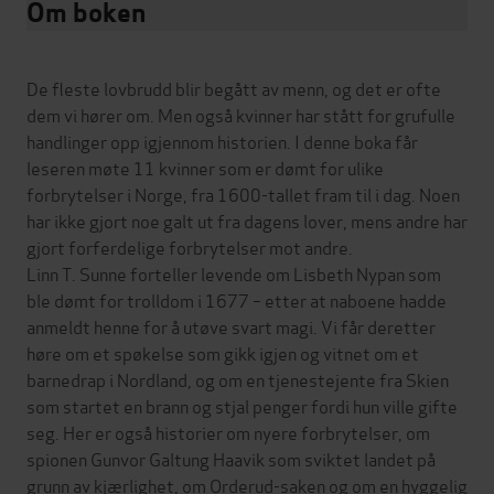
Om boken
De fleste lovbrudd blir begått av menn, og det er ofte
dem vi hører om. Men også kvinner har stått for grufulle
handlinger opp igjennom historien. I denne boka får
leseren møte 11 kvinner som er dømt for ulike
forbrytelser i Norge, fra 1600-tallet fram til i dag. Noen
har ikke gjort noe galt ut fra dagens lover, mens andre har
gjort forferdelige forbrytelser mot andre.
Linn T. Sunne forteller levende om Lisbeth Nypan som
ble dømt for trolldom i 1677 – etter at naboene hadde
anmeldt henne for å utøve svart magi. Vi får deretter
høre om et spøkelse som gikk igjen og vitnet om et
barnedrap i Nordland, og om en tjenestejente fra Skien
som startet en brann og stjal penger fordi hun ville gifte
seg. Her er også historier om nyere forbrytelser, om
spionen Gunvor Galtung Haavik som sviktet landet på
grunn av kjærlighet, om Orderud-saken og om en hyggelig