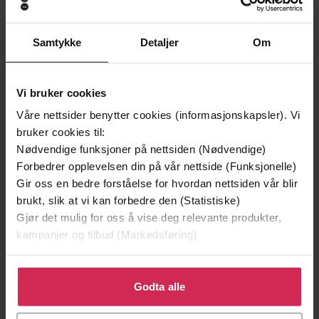
Samtykke
Detaljer
Om
Vi bruker cookies
Våre nettsider benytter cookies (informasjonskapsler). Vi
bruker cookies til:
Nødvendige funksjoner på nettsiden (Nødvendige)
Forbedrer opplevelsen din på vår nettside (Funksjonelle)
129,-
129,-
Gir oss en bedre forståelse for hvordan nettsiden vår blir
Minnesota
Utskudd
brukt, slik at vi kan forbedre den (Statistiske)
Jo Nesbø
Jørn Lier Horst
Gjør det mulig for oss å vise deg relevante produkter,
kampanjer og tilbud (Markedsføring)
EBOK
EBOK
Klikk på «Godta alle» for å gi oss ditt samtykke til å
bruke cookies for alle disse formålene. Du kan også
Godta alle
tilpasse ditt samtykke til spesifikke formål ved å klikke
Linn T. Sunne
(forfatter),
Emma Rowena
Forfattere