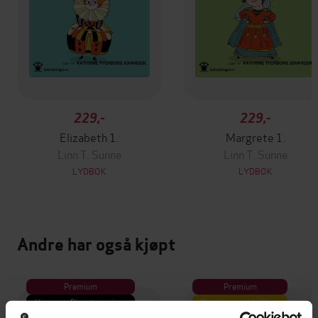
229,-
229,-
Elizabeth 1.
Margrete 1.
Linn T. Sunne
Linn T. Sunne
LYDBOK
LYDBOK
Andre har også kjøpt
Premium
Premium
Vinner av Rivertonprisen
Første gang på tilbud