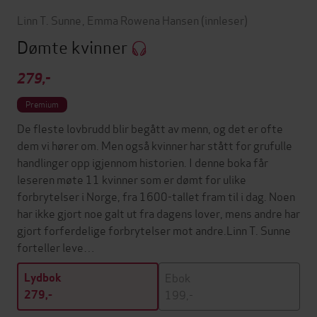
Linn T. Sunne
,
Emma Rowena Hansen
(innleser)
Dømte kvinner
279,-
Premium
De fleste lovbrudd blir begått av menn, og det er ofte
dem vi hører om. Men også kvinner har stått for grufulle
handlinger opp igjennom historien. I denne boka får
leseren møte 11 kvinner som er dømt for ulike
forbrytelser i Norge, fra 1600-tallet fram til i dag. Noen
har ikke gjort noe galt ut fra dagens lover, mens andre har
gjort forferdelige forbrytelser mot andre.Linn T. Sunne
forteller leve…
Ebok
Lydbok
199,-
279,-