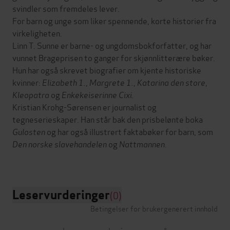
svindler som fremdeles lever.
For barn og unge som liker spennende, korte historier fra
virkeligheten.
Linn T. Sunne er barne- og ungdomsbokforfatter, og har
vunnet Brageprisen to ganger for skjønnlitterære bøker.
Hun har også skrevet biografier om kjente historiske
kvinner:
Elizabeth 1.
,
Margrete 1.
,
Katarina den store
,
Kleopatra
og
Enkekeiserinne Cixi.
Kristian Krohg-Sørensen er journalist og
tegneserieskaper. Han står bak den prisbelønte boka
Gulosten
og har også illustrert faktabøker for barn, som
Den norske slavehandelen
og
Nattmannen
.
Leservurderinger
(0)
Betingelser for brukergenerert innhold