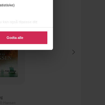
atistiske)
u kan også tilpasse ditt
 eller endre ditt samtykke.
Godta alle
ng
ll-Hansen