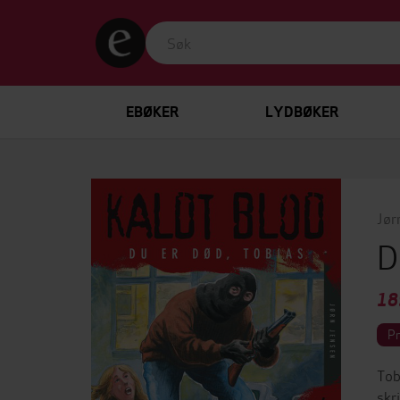
EBØKER
LYDBØKER
Jør
D
18
P
Tob
skr