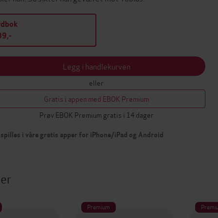
ydbok
9,-
Legg i handlekurven
eller
Gratis i appen med EBOK Premium
Prøv EBOK Premium gratis i 14 dager
spilles i våre gratis apper for iPhone/iPad og Android
ter
Premium
Premi