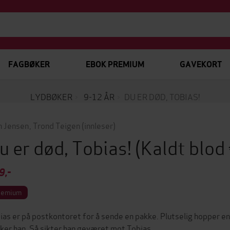
FAGBØKER
EBOK PREMIUM
GAVEKORT
LYDBØKER
9-12 ÅR
DU ER DØD, TOBIAS!
n Jensen
,
Trond Teigen
(innleser)
u er død, Tobias!
(Kaldt blod
9,-
remium
ias er på postkontoret for å sende en pakke. Plutselig hopper en 
iker han. Så sikter han geværet mot Tobias.