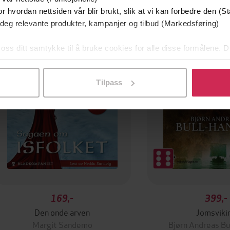
r hvordan nettsiden vår blir brukt, slik at vi kan forbedre den (St
 deg relevante produkter, kampanjer og tilbud (Markedsføring)
Premium
Premium
 oss ditt samtykke til å bruke cookies for alle disse formålene. D
l ved å klikke på «Tilpass». Du kan når som helst trekke tilbake
Tilpass
169,-
399,-
Den onde arven
Jomsviki
Margit Sandemo
Bjørn Andreas Bu