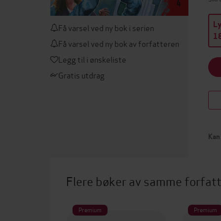
L
Få varsel ved ny bok i serien
18
Få varsel ved ny bok av forfatteren
Legg til i ønskeliste
Gratis utdrag
Kan 
Flere bøker av samme forfat
Premium
Premium