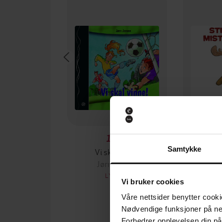
149,-
Samtykke
Vi skal vinne!
Stians f
Jørn Jensen
Jø
LYDBOK
Vi bruker cookies
Våre nettsider benytter cooki
Nødvendige funksjoner på ne
Forbedrer opplevelsen din på