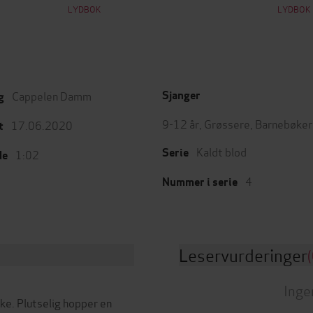
LYDBOK
LYDBOK
Cappelen Damm
Sjanger
g
9-12 år
,
Grøssere
,
Barnebøker
17.06.2020
t
Kaldt blod
Serie
1:02
de
4
Nummer i serie
Leservurderinger
(
Inge
ke. Plutselig hopper en