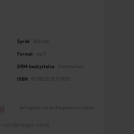
Bokmål
Språk
mp3
Format
Vannmerket
DRM-beskyttelse
9788202677930
ISBN
Betingelser for brukergenerert innhold
0)
n vurderinger ennå