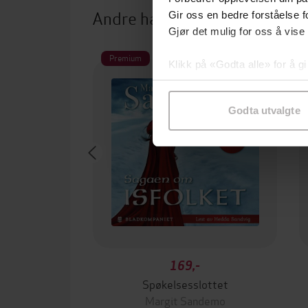
Andre har også kjøpt
Gir oss en bedre forståelse fo
Gjør det mulig for oss å vise
Premium
Klikk på «Godta alle» for å gi
samtykke til spesifikke formå
Godta utvalgte
169,-
Spøkelsesslottet
Margit Sandemo