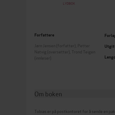
LYDBOK
Forfattere
Forla
Jørn Jensen
(forfatter),
Petter
Utgit
Natvig
(oversetter),
Trond Teigen
Leng
(innleser)
Om boken
Tobias er på postkontoret for å sende en pak