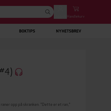
Logg inn
Handlekurv
BOKTIPS
NYHETSBREV
 #4)
raner opp på skranken. "Dette er et ran,"