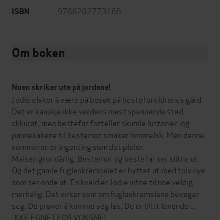
9788202773168
ISBN
Om boken
Noen skriker ute på jordene!
Jodie elsker å være på besøk på besteforeldrenes gård.
Det er kanskje ikke verdens mest spennende sted
akkurat, men bestefar forteller skumle historier, og
pannekakene til bestemor smaker himmelsk. Men denne
sommeren er ingenting som det pleier.
Maisen gror dårlig. Bestemor og bestefar ser slitne ut.
Og det gamle fugleskremselet er byttet ut med tolv nye
som ser onde ut. En kveld er Jodie vitne til noe veldig
merkelig. Det virker som om fugleskremslene beveger
seg. De prøver å komme seg løs. De er blitt levende ...
IKKE EGNET FOR VOKSNE!