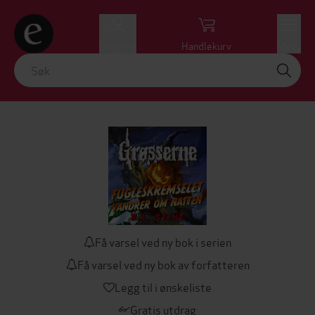
Logg inn
Handlekurv
Meny
Få varsel ved ny bok i serien
Få varsel ved ny bok av forfatteren
Legg til i ønskeliste
Gratis utdrag