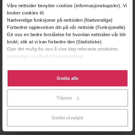
Våre nettsider benytter cookies (informasjonskapsler). Vi
bruker cookies til:
Nødvendige funksjoner på nettsiden (Nødvendige)
Forbedrer opplevelsen din på vår nettside (Funksjonelle)
Gir oss en bedre forståelse for hvordan nettsiden vår blir
brukt, slik at vi kan forbedre den (Statistiske)
Gjør det mulig for oss å vise deg relevante produkter,
kampanjer og tilbud (Markedsføring)
129,-
129,-
Klikk på «Godta alle» for å gi oss ditt samtykke til å
Minnesota
Utskudd
bruke cookies for alle disse formålene. Du kan også
Godta alle
Jo Nesbø
Jørn Lier Horst
tilpasse ditt samtykke til spesifikke formål ved å klikke
EBOK
EBOK
på «Tilpass». Du kan når som helst trekke tilbake eller
Tilpass
endre ditt samtykke.
Godta utvalgte
R.L. Stine
(forfatter),
Jørn Roeim
Forfattere
(oversetter),
Suzanne Paalgard
(innleser),