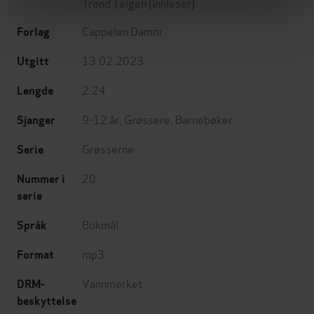
Trond Teigen
(innleser)
Cappelen Damm
Forlag
13.02.2023
Utgitt
2:24
Lengde
9-12 år
,
Grøssere
,
Barnebøker
Sjanger
Grøsserne
Serie
20
Nummer i
serie
Bokmål
Språk
mp3
Format
Vannmerket
DRM-
beskyttelse