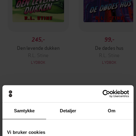
245,-
99,-
Den levende dukken
De dødes hus
R.L. Stine
R.L. Stine
LYDBOK
LYDBOK
Andre har også kjøpt
Samtykke
Detaljer
Om
Premium
Premium
Vinner av Rivertonprisen
Første gang på tilbud
Vi bruker cookies