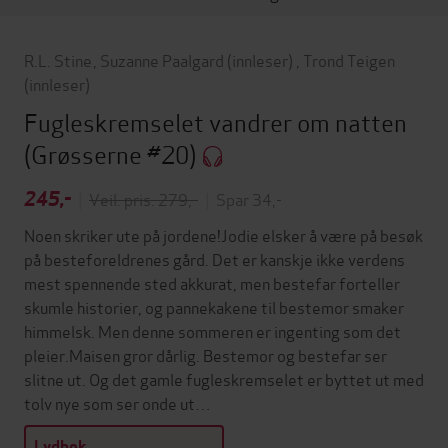
R.L. Stine
,
Suzanne Paalgard
(innleser)
,
Trond Teigen
(innleser)
Fugleskremselet vandrer om natten
(Grøsserne #20)
245,-
|
Veil. pris: 279,-
|
Spar 34,-
Noen skriker ute på jordene!Jodie elsker å være på besøk
på besteforeldrenes gård. Det er kanskje ikke verdens
mest spennende sted akkurat, men bestefar forteller
skumle historier, og pannekakene til bestemor smaker
himmelsk. Men denne sommeren er ingenting som det
pleier.Maisen gror dårlig. Bestemor og bestefar ser
slitne ut. Og det gamle fugleskremselet er byttet ut med
tolv nye som ser onde ut…
Lydbok