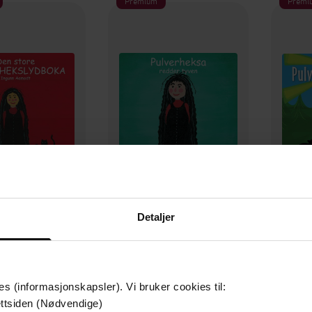
Premium
Premi
399,-
179,-
Detaljer
Den store Pulverhekslydboka
Pulverheksa redder tyven
Pulv
unn Aamodt
Ingunn Aamodt
I
LYDBOK
LYDBOK
es (informasjonskapsler). Vi bruker cookies til:
ttsiden (Nødvendige)