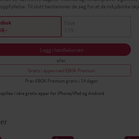
i oppfyllelse. Til slutt bestemmer de seg for at de må påvirke skje
Ebok
ydbok
179,-
9,-
Legg i handlekurven
eller
Gratis i appen med EBOK Premium
Prøv EBOK Premium gratis i 14 dager
spilles i våre gratis apper for iPhone/iPad og Android
ter