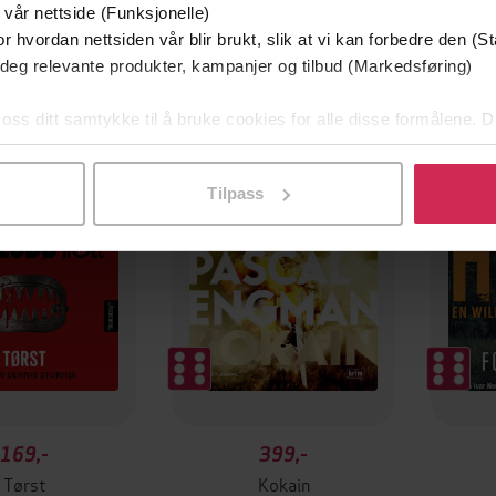
 vår nettside (Funksjonelle)
r hvordan nettsiden vår blir brukt, slik at vi kan forbedre den (St
 deg relevante produkter, kampanjer og tilbud (Markedsføring)
Premi
 oss ditt samtykke til å bruke cookies for alle disse formålene. D
l ved å klikke på «Tilpass». Du kan når som helst trekke tilbake
Tilpass
169,-
399,-
Tørst
Kokain