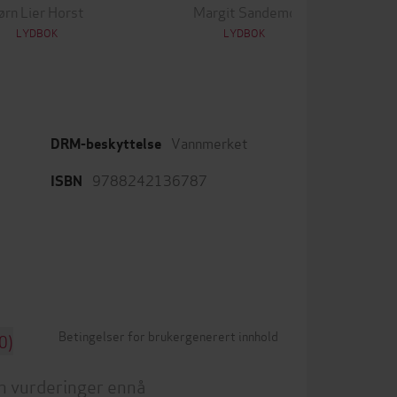
ørn Lier Horst
Margit Sandemo
LYDBOK
LYDBOK
Vannmerket
DRM-beskyttelse
9788242136787
ISBN
Betingelser for brukergenerert innhold
0)
n vurderinger ennå