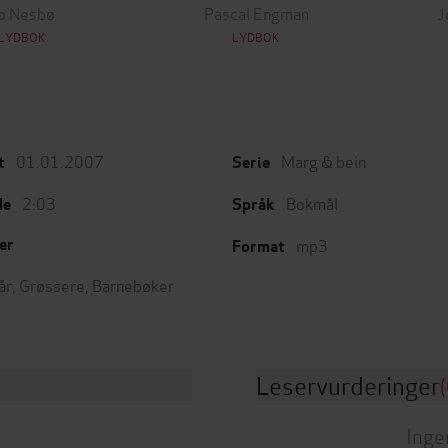
o Nesbø
Pascal Engman
J
LYDBOK
LYDBOK
01.01.2007
Marg & bein
t
Serie
2:03
Bokmål
de
Språk
mp3
er
Format
år
,
Grøssere
,
Barnebøker
Leservurderinger
(
Inge