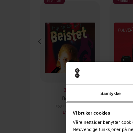
Premium
Premium
179,-
Samtykke
Beistet
Ingunn Aamodt
Ing
LYDBOK
Vi bruker cookies
Våre nettsider benytter cooki
Nødvendige funksjoner på ne