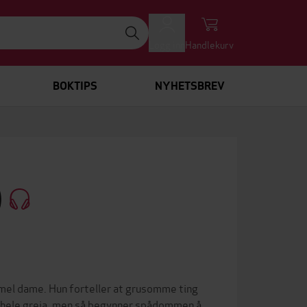
Logg inn
Handlekurv
BOKTIPS
NYHETSBREV
)
mmel dame. Hun forteller at grusomme ting
 hele greia, men så begynner spådommen å