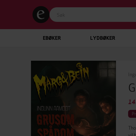
EBØKER
LYDBØKER
Ing
G
14
P
Tho
vil