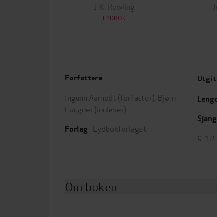
J.K. Rowling
J
LYDBOK
Forfattere
Utgit
Ingunn Aamodt
(forfatter),
Bjørn
Leng
Fougner
(innleser)
Sjang
Lydbokforlaget
Forlag
9-12 
Om boken