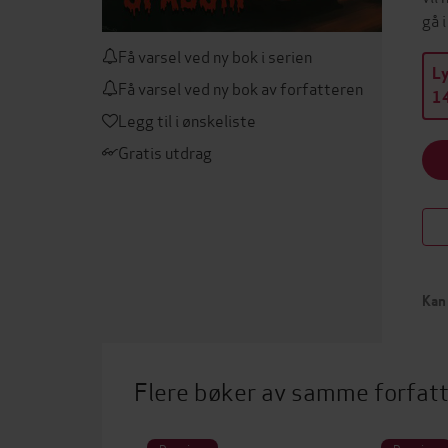
gå 
Få varsel ved ny bok i serien
L
Få varsel ved ny bok av forfatteren
14
Legg til i ønskeliste
Gratis utdrag
Kan 
Flere bøker av samme forfat