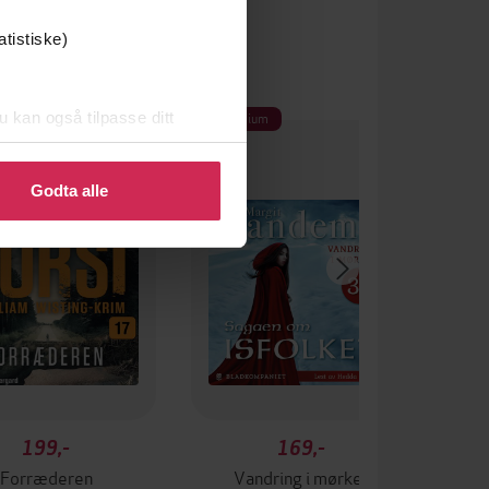
atistiske)
um
Premium
u kan også tilpasse ditt
 eller endre ditt samtykke.
Godta alle
199,-
169,-
Forræderen
Vandring i mørket