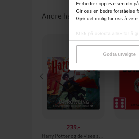
Forbedrer opplevelsen din på
Gir oss en bedre forståelse fo
Andre har også kjøpt
Gjør det mulig for oss å vise
Klikk på «Godta alle» for å gi
samtykke til spesifikke formå
Godta utvalgte
239,-
Harry Potter og de vises stein