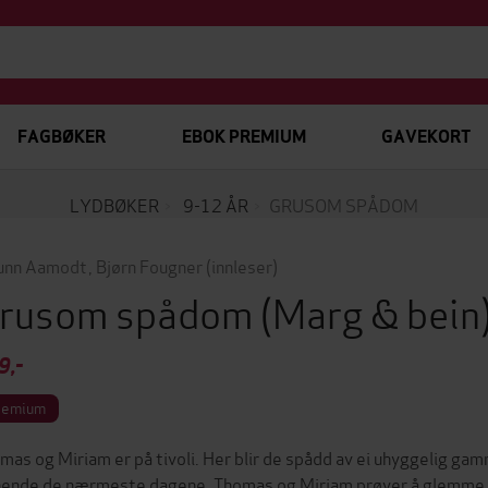
FAGBØKER
EBOK PREMIUM
GAVEKORT
LYDBØKER
9-12 ÅR
GRUSOM SPÅDOM
unn Aamodt
,
Bjørn Fougner
(innleser)
rusom spådom
(Marg & bein
9,-
remium
mas og Miriam er på tivoli. Her blir de spådd av ei uhyggelig ga
 hende de nærmeste dagene. Thomas og Miriam prøver å glemme