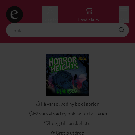
Logg inn
Handlekurv
Meny
Få varsel ved ny bok i serien
Få varsel ved ny bok av forfatteren
Legg til i ønskeliste
Gratis utdrag