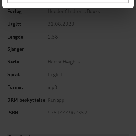
Hodder Children's Books
Forlag
31.08.2023
Utgitt
1:58
Lengde
Sjanger
Horror Heights
Serie
English
Språk
mp3
Format
Kun app
DRM-beskyttelse
9781444962352
ISBN