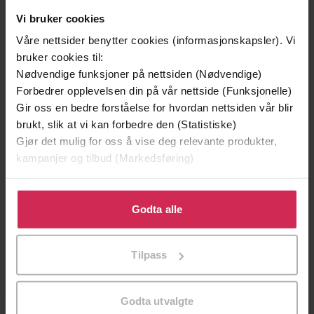
Vi bruker cookies
Våre nettsider benytter cookies (informasjonskapsler). Vi
bruker cookies til:
Nødvendige funksjoner på nettsiden (Nødvendige)
Forbedrer opplevelsen din på vår nettside (Funksjonelle)
Gir oss en bedre forståelse for hvordan nettsiden vår blir
brukt, slik at vi kan forbedre den (Statistiske)
Gjør det mulig for oss å vise deg relevante produkter,
199,-
349,-
kampanjer og tilbud (Markedsføring)
Minnesota
Utskudd
Jo Nesbø
Jørn Lier Horst
Klikk på «Godta alle» for å gi oss ditt samtykke til å
EBOK
EBOK
bruke cookies for alle disse formålene. Du kan også
Godta alle
tilpasse ditt samtykke til spesifikke formål ved å klikke
på «Tilpass». Du kan når som helst trekke tilbake eller
Tilpass
endre ditt samtykke.
Book 3
Undertittel
Godta utvalgte
Bec Hill
(forfatter),
Bec Hill
(innleser)
Forfattere