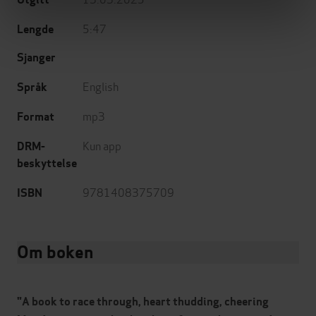
5:47
Lengde
Sjanger
English
Språk
mp3
Format
Kun app
DRM-
beskyttelse
9781408375709
ISBN
Om boken
"A book to race through, heart thudding, cheering