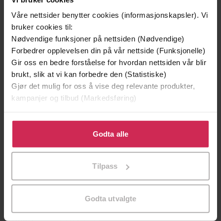
Våre nettsider benytter cookies (informasjonskapsler). Vi
bruker cookies til:
Nødvendige funksjoner på nettsiden (Nødvendige)
Forbedrer opplevelsen din på vår nettside (Funksjonelle)
199,-
349,-
Gir oss en bedre forståelse for hvordan nettsiden vår blir
Minnesota
Utskudd
brukt, slik at vi kan forbedre den (Statistiske)
Jo Nesbø
Jørn Lier Horst
Gjør det mulig for oss å vise deg relevante produkter,
EBOK
EBOK
kampanjer og tilbud (Markedsføring)
Klikk på «Godta alle» for å gi oss ditt samtykke til å
bruke cookies for alle disse formålene. Du kan også
Godta alle
tilpasse ditt samtykke til spesifikke formål ved å klikke
a funny, uplifting story about friendship and
Undertittel
på «Tilpass». Du kan når som helst trekke tilbake eller
living your best life
Tilpass
endre ditt samtykke.
Ella Dove
(forfatter),
Ella Dove
(innleser)
Forfattere
Orchard Books
Godta utvalgte
Forlag
13.03.2025
Utgitt