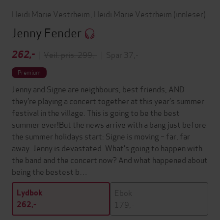
Heidi Marie Vestrheim
,
Heidi Marie Vestrheim
(innleser)
Jenny Fender
262,-
|
Veil. pris: 299,-
|
Spar 37,-
Premium
Jenny and Signe are neighbours, best friends, AND
they’re playing a concert together at this year’s summer
festival in the village. This is going to be the best
summer ever!But the news arrive with a bang just before
the summer holidays start: Signe is moving – far, far
away. Jenny is devastated. What’s going to happen with
the band and the concert now? And what happened about
being the bestest b…
Ebok
Lydbok
179,-
262,-