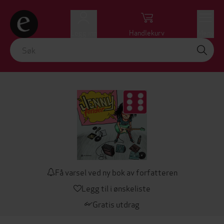
Logg inn
Handlekurv
Meny
Få varsel ved ny bok av forfatteren
Legg til i ønskeliste
Gratis utdrag