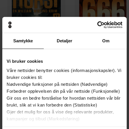
Samtykke
Detaljer
Om
199,-
179,-
Forræderen
666
Vi bruker cookies
Jørn Lier Horst
Tom Egeland
LYDBOK
LYDBOK
Våre nettsider benytter cookies (informasjonskapsler). Vi
bruker cookies til:
Nødvendige funksjoner på nettsiden (Nødvendige)
Forbedrer opplevelsen din på vår nettside (Funksjonelle)
Gir oss en bedre forståelse for hvordan nettsiden vår blir
Heidi Marie Vestrheim
(forfatter),
Heidi
Forfattere
brukt, slik at vi kan forbedre den (Statistiske)
Marie Vestrheim
(innleser)
Gjør det mulig for oss å vise deg relevante produkter,
Gyldendal
kampanjer og tilbud (Markedsføring)
Forlag