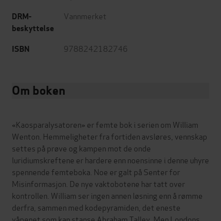
Vannmerket
DRM-
beskyttelse
9788242182746
ISBN
Om boken
«Kaosparalysatoren» er femte bok i serien om William
Wenton. Hemmeligheter fra fortiden avsløres, vennskap
settes på prøve og kampen mot de onde
luridiumskreftene er hardere enn noensinne i denne uhyre
spennende femteboka. Noe er galt på Senter for
Misinformasjon. De nye vaktobotene har tatt over
kontrollen. William ser ingen annen løsning enn å rømme
derfra, sammen med kodepyramiden, det eneste
våpenet som kan stanse Abraham Talley. Men Londons