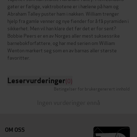
gater er farlige, vaktrobotene er i hælene på ham og
Abraham Talley puster ham i nakken. William trenger
hjelp fra gamle venner og nye fiender for å få pyramiden i
sikkerhet. Men vil han klare det før det er for sent?
Bobbie Peers er en av Norges aller mest suksessrike
barnebokforfattere, og har med serien om William
Wenton markert seg som en av barnas aller største
Leservurderinger
(0)
Betingelser for brukergenerert innhold
Ingen vurderinger ennå
OM OSS