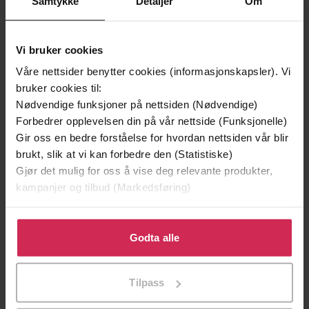
Samtykke
Detaljer
Om
Vinner av Rivertonprisen
Vi bruker cookies
Våre nettsider benytter cookies (informasjonskapsler). Vi
bruker cookies til:
Nødvendige funksjoner på nettsiden (Nødvendige)
Forbedrer opplevelsen din på vår nettside (Funksjonelle)
Gir oss en bedre forståelse for hvordan nettsiden vår blir
brukt, slik at vi kan forbedre den (Statistiske)
Gjør det mulig for oss å vise deg relevante produkter,
kampanjer og tilbud (Markedsføring)
299,-
399,-
Klikk på «Godta alle» for å gi oss ditt samtykke til å
bruke cookies for alle disse formålene. Du kan også
Godta alle
Minnesota
Døde sjeler synger ikke
tilpasse ditt samtykke til spesifikke formål ved å klikke
Jo Nesbø
Jussi Adler-Olsen
på «Tilpass». Du kan når som helst trekke tilbake eller
LYDBOK
LYDBOK
Tilpass
endre ditt samtykke.