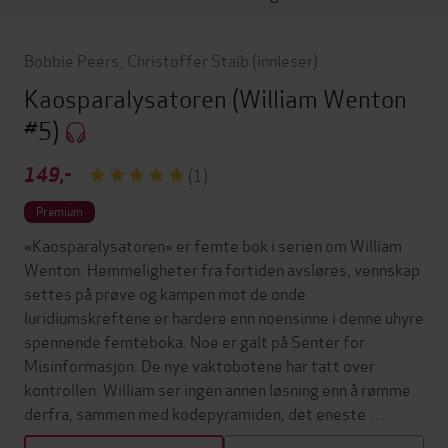
Bobbie Peers
,
Christoffer Staib
(innleser)
Kaosparalysatoren
(William Wenton
#5)
149,-
(1)
Premium
«Kaosparalysatoren» er femte bok i serien om William
Wenton. Hemmeligheter fra fortiden avsløres, vennskap
settes på prøve og kampen mot de onde
luridiumskreftene er hardere enn noensinne i denne uhyre
spennende femteboka. Noe er galt på Senter for
Misinformasjon. De nye vaktobotene har tatt over
kontrollen. William ser ingen annen løsning enn å rømme
derfra, sammen med kodepyramiden, det eneste …