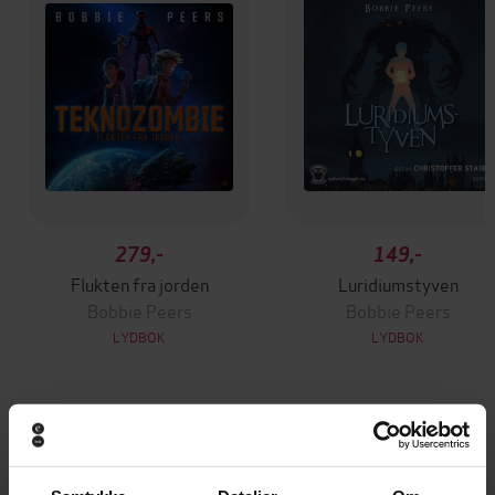
279,-
149,-
Flukten fra jorden
Luridiumstyven
Bobbie Peers
Bobbie Peers
LYDBOK
LYDBOK
Andre har også kjøpt