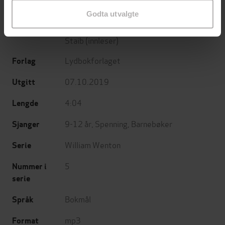
Godta utvalgte
Bobbie Peers
(forfatter),
Christoffer
Forfattere
Staib
(innleser)
Lydbokforlaget
Forlag
07.10.2019
Utgitt
4:04
Lengde
9-12 år
,
Spenning
,
Barnebøker
Sjanger
William Wenton
Serie
5
Nummer i
serie
Bokmål
Språk
mp3
Format