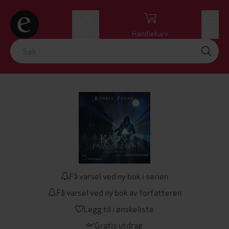
Logg inn
Handlekurv
Meny
Få varsel ved ny bok i serien
Få varsel ved ny bok av forfatteren
Legg til i ønskeliste
Gratis utdrag