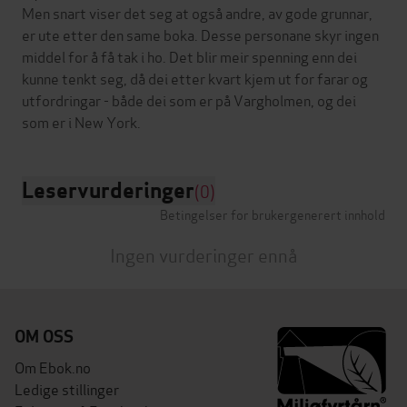
Men snart viser det seg at også andre, av gode grunnar,
er ute etter den same boka. Desse personane skyr ingen
middel for å få tak i ho. Det blir meir spenning enn dei
kunne tenkt seg, då dei etter kvart kjem ut for farar og
utfordringar - både dei som er på Vargholmen, og dei
Leservurderinger
(0)
Betingelser for brukergenerert innhold
Ingen vurderinger ennå
OM OSS
Om Ebok.no
Ledige stillinger