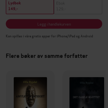
Ebok
Lydbok
129,-
149,-
Legg i handlekurven
Kan spilles i våre gratis apper for iPhone/iPad og Android
Flere bøker av samme forfatter