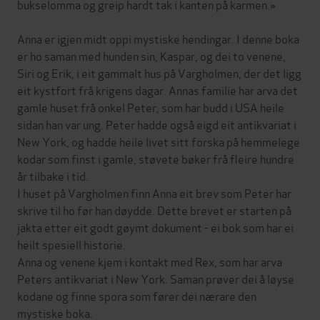
bukselomma og greip hardt tak i kanten på karmen.»
Anna er igjen midt oppi mystiske hendingar. I denne boka
er ho saman med hunden sin, Kaspar, og dei to venene,
Siri og Erik, i eit gammalt hus på Vargholmen, der det ligg
eit kystfort frå krigens dagar. Annas familie har arva det
gamle huset frå onkel Peter, som har budd i USA heile
sidan han var ung. Peter hadde også eigd eit antikvariat i
New York, og hadde heile livet sitt forska på hemmelege
kodar som finst i gamle, støvete bøker frå fleire hundre
år tilbake i tid.
I huset på Vargholmen finn Anna eit brev som Peter har
skrive til ho før han døydde. Dette brevet er starten på
jakta etter eit godt gøymt dokument - ei bok som har ei
heilt spesiell historie.
Anna og venene kjem i kontakt med Rex, som har arva
Peters antikvariat i New York. Saman prøver dei å løyse
kodane og finne spora som fører dei nærare den
mystiske boka.