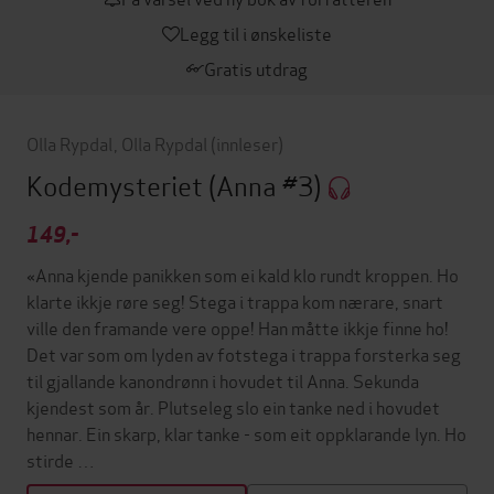
Legg til i ønskeliste
Gratis utdrag
Olla Rypdal
,
Olla Rypdal
(innleser)
Kodemysteriet
(Anna #3)
149,-
«Anna kjende panikken som ei kald klo rundt kroppen. Ho
klarte ikkje røre seg! Stega i trappa kom nærare, snart
ville den framande vere oppe! Han måtte ikkje finne ho!
Det var som om lyden av fotstega i trappa forsterka seg
til gjallande kanondrønn i hovudet til Anna. Sekunda
kjendest som år. Plutseleg slo ein tanke ned i hovudet
hennar. Ein skarp, klar tanke - som eit oppklarande lyn. Ho
stirde …