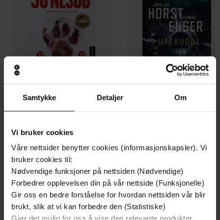
Samtykke
Detaljer
Om
199,-
349,-
Minnesota
Utskudd
Vi bruker cookies
Jo Nesbø
Jørn Lier Horst
Våre nettsider benytter cookies (informasjonskapsler). Vi
EBOK
EBOK
bruker cookies til:
Nødvendige funksjoner på nettsiden (Nødvendige)
Forbedrer opplevelsen din på vår nettside (Funksjonelle)
Gir oss en bedre forståelse for hvordan nettsiden vår blir
Olla Rypdal
(forfatter),
Olla Rypdal
Forfattere
brukt, slik at vi kan forbedre den (Statistiske)
(innleser)
Gjør det mulig for oss å vise deg relevante produkter,