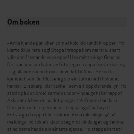
Om boken
«Anna kjende panikken som ei kald klo rundt kroppen. Ho
klarte ikkje røre seg! Stega i trappa kom nærare, snart
ville den framande vere oppe! Han måtte ikkje finne ho!
Det var som om lyden av fotstega i trappa forsterka seg
til gjallande kanondrønn i hovudet til Anna. Sekunda
kjendest som år. Plutseleg slo ein tanke ned i hovudet
hennar. Ein skarp, klar tanke - som eit oppklarande lyn. Ho
stirde på den breie karmen under vindauget i karnappet.
Akkurat då høyrde ho det plinga i telefonen i handa si.
Den lyden måtte personen i trappa også ha høyrt!
Fotstega i trappa blei raskare! Anna rakk ikkje sjå på
meldinga, ho tok eit kjapt steg mot vindauget og tenkte
at ho berre hadde ein einaste sjanse. Ho stappa kartet i