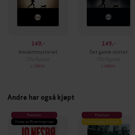
149,-
149,-
Amulettmysteriet
Det gamle slottet
Olla Rypdal
Olla Rypdal
LYDBOK
LYDBOK
Andre har også kjøpt
Premium
Premium
Vinner av Rivertonprisen
Første gang på tilbud