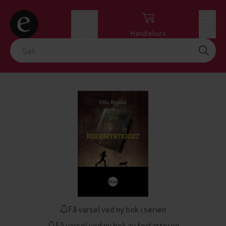
Logg inn
Handlekurv
Meny
Få varsel ved ny bok i serien
Få varsel ved ny bok av forfatteren