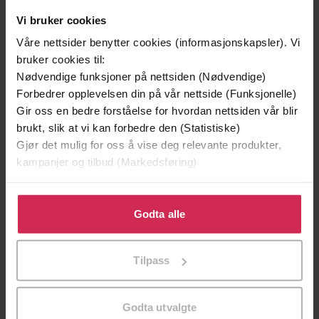
Vi bruker cookies
Våre nettsider benytter cookies (informasjonskapsler). Vi
bruker cookies til:
Nødvendige funksjoner på nettsiden (Nødvendige)
Forbedrer opplevelsen din på vår nettside (Funksjonelle)
Gir oss en bedre forståelse for hvordan nettsiden vår blir
brukt, slik at vi kan forbedre den (Statistiske)
Gjør det mulig for oss å vise deg relevante produkter,
399,-
399,-
kampanjer og tilbud (Markedsføring)
Tvilen
Utskudd
Jørn Lier Horst
Jørn Lier Horst
Klikk på «Godta alle» for å gi oss ditt samtykke til å
LYDBOK
LYDBOK
bruke cookies for alle disse formålene. Du kan også
Godta alle
tilpasse ditt samtykke til spesifikke formål ved å klikke
på «Tilpass». Du kan når som helst trekke tilbake eller
Tilpass
endre ditt samtykke.
Jørn Lier Horst
(forfatter),
Håvard Bakke
Forfattere
(innleser)
Godta utvalgte