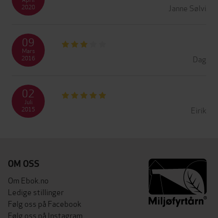
Janne Sølvi
2020
09
Mars
Dag
2016
02
Juli
Eirik
2015
OM OSS
Om Ebok.no
Ledige stillinger
Følg oss på Facebook
Følg oss på Instagram