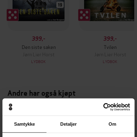
399,-
399,-
Den siste saken
Tvilen
Jørn Lier Horst
Jørn Lier Horst
LYDBOK
LYDBOK
Andre har også kjøpt
Premium
Første gang på tilbud
Samtykke
Detaljer
Om