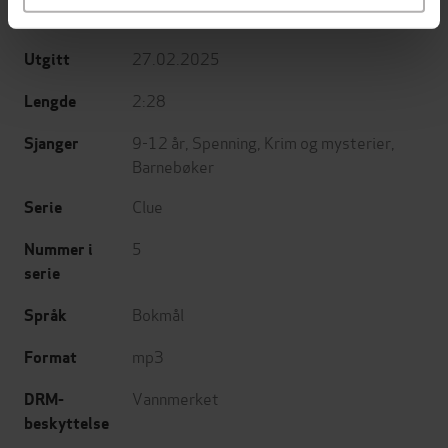
Bonnier norsk forlag
Forlag
27.02.2025
Utgitt
2:28
Lengde
9-12 år
,
Spenning
,
Krim og mysterier
,
Sjanger
Barnebøker
Clue
Serie
5
Nummer i
serie
Bokmål
Språk
mp3
Format
Vannmerket
DRM-
beskyttelse