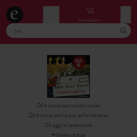
Logg inn
Handlekurv
Meny
Få varsel ved ny bok i serien
Få varsel ved ny bok av forfatteren
Legg til i ønskeliste
Gratis utdrag