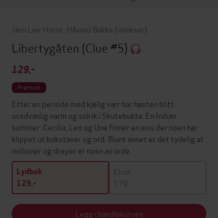
Jørn Lier Horst
,
Håvard Bakke
(innleser)
Libertygåten
(Clue #5)
129,-
Premium
Etter en periode med kjølig vær har høsten blitt
usedvanlig varm og solrik i Skutebukta. En Indian
summer. Cecilia, Leo og Une finner en avis der noen har
klippet ut bokstaver og ord. Blant annet er det tydelig at
millioner og dreper er noen av orde.
Ebok
Lydbok
179,-
129,-
Legg i handlekurven