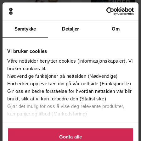
Samtykke
Detaljer
Om
Vi bruker cookies
199,-
349,-
Våre nettsider benytter cookies (informasjonskapsler). Vi
Minnesota
Utskudd
bruker cookies til:
Jo Nesbø
Jørn Lier Horst
Nødvendige funksjoner på nettsiden (Nødvendige)
Forbedrer opplevelsen din på vår nettside (Funksjonelle)
EBOK
EBOK
Gir oss en bedre forståelse for hvordan nettsiden vår blir
brukt, slik at vi kan forbedre den (Statistiske)
Gjør det mulig for oss å vise deg relevante produkter,
kampanjer og tilbud (Markedsføring)
Mihkkal Marastat
(forfatter),
Sauli
Forfattere
Guttorm
(innleser)
Klikk på «Godta alle» for å gi oss ditt samtykke til å
bruke cookies for alle disse formålene. Du kan også
Godta alle
DAT
Forlag