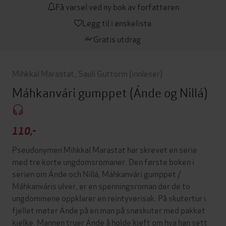
Få varsel ved ny bok av forfatteren
Legg til i ønskeliste
Gratis utdrag
Mihkkal Marastat
,
Sauli Guttorm
(innleser)
Máhkanvári gumppet
(Ánde og Nillá)
110,-
Pseudonymen Mihkkal Marastat har skrevet en serie
med tre korte ungdomsromaner. Den første boken i
serien om Ánde och Nillá, Máhkanvári gumppet /
Máhkanváris ulver, er en spenningsroman der de to
ungdommene oppklarer en reintyverisak. På skutertur i
fjellet møter Ánde på en man på snøskuter med pakket
kjelke. Mannen truer Ánde å holde kjeft om hva han sett