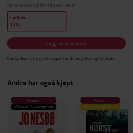
og hendelsen leder til en vill skut…
Lydbok
110,-
Legg i handlekurven
Kan spilles i våre gratis apper for iPhone/iPad og Android
Andre har også kjøpt
Premium
Premium
Vinner av Rivertonprisen
Første gang på tilbud