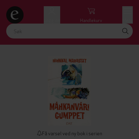
Logg inn
Handlekurv
Meny
Få varsel ved ny bok i serien