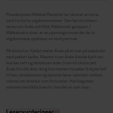
Pseudonymen Mihkkal Marastat har skrevet en serie
med tre korte ungdomsromaner. Den første boken i
serien om Ánde och Nillá, Máhkanvári gumppet /
Máhkanváris ulver, er en spenningsroman der de to
ungdommene oppklarer en reintyverisak.
På skutertur i fjellet møter Ánde på en man på snøskuter
med pakket kjelke. Mannen truer Ánde å holde kjeft om
hva han sett og hendelsen leder til en vill skuterjakt.
Ánde forstår ikke riktig hva mannen forsøker å skjule helt
til han i skolebussen og hjemme hører samtaler mellom
voksne om reinsdyr som forsvinner. Han begynner
sammen med Nillá å nøste i hva det er som skjer.
Leservurderinger
(0)