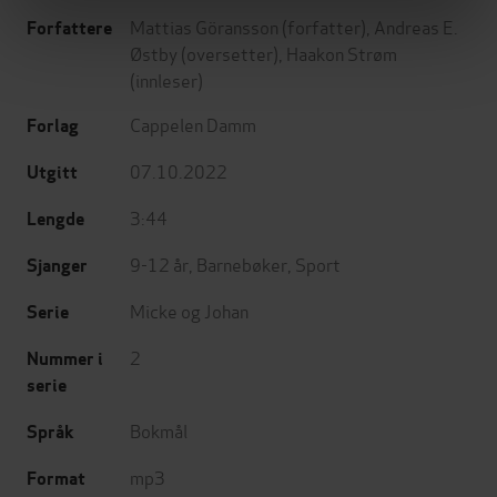
Mattias Göransson
(forfatter),
Andreas E.
Forfattere
Østby
(oversetter),
Haakon Strøm
(innleser)
Cappelen Damm
Forlag
07.10.2022
Utgitt
3:44
Lengde
9-12 år
,
Barnebøker
,
Sport
Sjanger
Micke og Johan
Serie
2
Nummer i
serie
Bokmål
Språk
mp3
Format