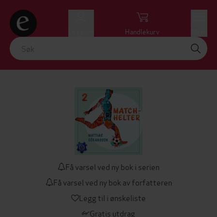
Logg inn
Handlekurv
Meny
Få varsel ved ny bok i serien
Få varsel ved ny bok av forfatteren
Legg til i ønskeliste
Gratis utdrag