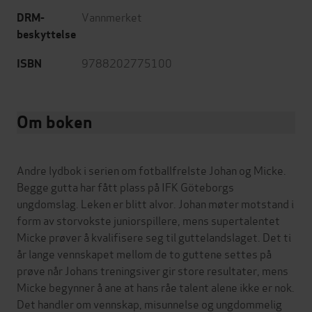
Vannmerket
DRM-
beskyttelse
9788202775100
ISBN
Om boken
Andre lydbok i serien om fotballfrelste Johan og Micke.
Begge gutta har fått plass på IFK Göteborgs
ungdomslag. Leken er blitt alvor. Johan møter motstand i
form av storvokste juniorspillere, mens supertalentet
Micke prøver å kvalifisere seg til guttelandslaget. Det ti
år lange vennskapet mellom de to guttene settes på
prøve når Johans treningsiver gir store resultater, mens
Micke begynner å ane at hans råe talent alene ikke er nok.
Det handler om vennskap, misunnelse og ungdommelig