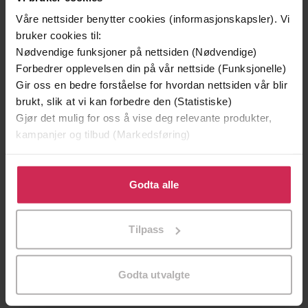
Våre nettsider benytter cookies (informasjonskapsler). Vi
bruker cookies til:
Nødvendige funksjoner på nettsiden (Nødvendige)
Forbedrer opplevelsen din på vår nettside (Funksjonelle)
Gir oss en bedre forståelse for hvordan nettsiden vår blir
brukt, slik at vi kan forbedre den (Statistiske)
Gjør det mulig for oss å vise deg relevante produkter,
kampanjer og tilbud (Markedsføring)
Klikk på «Godta alle» for å gi oss ditt samtykke til å
bruke cookies for alle disse formålene. Du kan også
Godta alle
149,-
119,-
tilpasse ditt samtykke til spesifikke formål ved å klikke
Guden over skogene
Offer uten ansikt
på «Tilpass». Du kan når som helst trekke tilbake eller
Tilpass
Liz Moore
Stefan Ahnhem
endre ditt samtykke.
LYDBOK
LYDBOK
Godta utvalgte