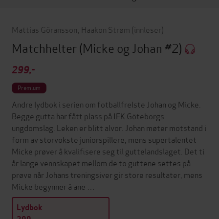
Mattias Göransson
,
Haakon Strøm
(innleser)
Matchhelter
(Micke og Johan #2)
299,-
Premium
Andre lydbok i serien om fotballfrelste Johan og Micke.
Begge gutta har fått plass på IFK Göteborgs
ungdomslag. Leken er blitt alvor. Johan møter motstand i
form av storvokste juniorspillere, mens supertalentet
Micke prøver å kvalifisere seg til guttelandslaget. Det ti
år lange vennskapet mellom de to guttene settes på
prøve når Johans treningsiver gir store resultater, mens
Micke begynner å ane …
Lydbok