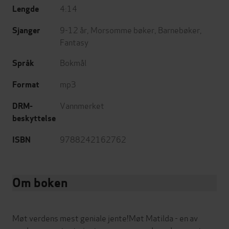
4:14
Lengde
9-12 år
,
Morsomme bøker
,
Barnebøker
,
Sjanger
Fantasy
Bokmål
Språk
mp3
Format
Vannmerket
DRM-
beskyttelse
9788242162762
ISBN
Om boken
Møt verdens mest geniale jente!Møt Matilda - en av