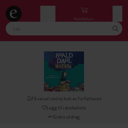
Logg inn
Handlekurv
Meny
Få varsel ved ny bok av forfatteren
Legg til i ønskeliste
Gratis utdrag