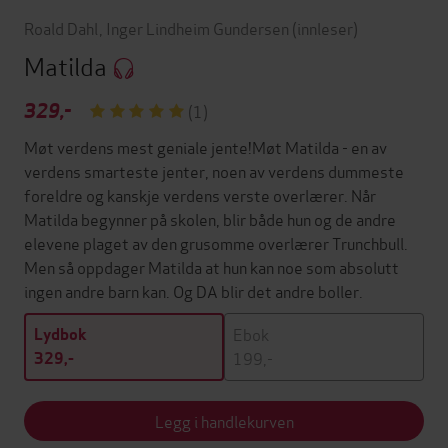
Roald Dahl
,
Inger Lindheim Gundersen
(innleser)
Matilda
329,-
(1)
Møt verdens mest geniale jente!Møt Matilda - en av
verdens smarteste jenter, noen av verdens dummeste
foreldre og kanskje verdens verste overlærer. Når
Matilda begynner på skolen, blir både hun og de andre
elevene plaget av den grusomme overlærer Trunchbull.
Men så oppdager Matilda at hun kan noe som absolutt
ingen andre barn kan. Og DA blir det andre boller.
Ebok
Lydbok
199,-
329,-
Legg i handlekurven