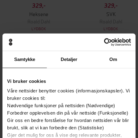
329,-
329,-
Heksene
SVK
Roald Dahl
Roald Dahl
LYDBOK
LYDBOK
Andre har også kjøpt
Samtykke
Detaljer
Om
Premium
Vi bruker cookies
Våre nettsider benytter cookies (informasjonskapsler). Vi
bruker cookies til:
Nødvendige funksjoner på nettsiden (Nødvendige)
Forbedrer opplevelsen din på vår nettside (Funksjonelle)
Gir oss en bedre forståelse for hvordan nettsiden vår blir
brukt, slik at vi kan forbedre den (Statistiske)
Gjør det mulig for oss å vise deg relevante produkter,