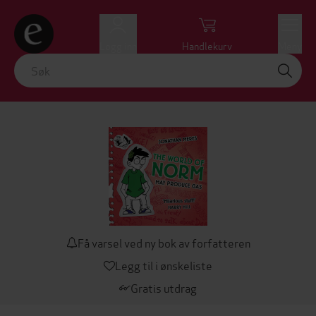
Logg inn
Handlekurv
Meny
Få varsel ved ny bok av forfatteren
Legg til i ønskeliste
Gratis utdrag