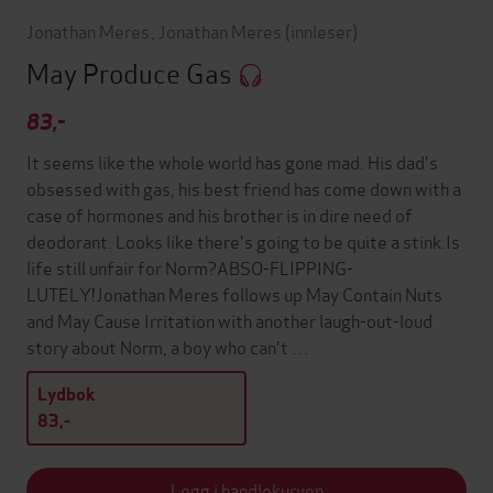
Jonathan Meres
,
Jonathan Meres
(innleser)
May Produce Gas
83,-
It seems like the whole world has gone mad. His dad's
obsessed with gas, his best friend has come down with a
case of hormones and his brother is in dire need of
deodorant. Looks like there's going to be quite a stink.Is
life still unfair for Norm?ABSO-FLIPPING-
LUTELY!Jonathan Meres follows up May Contain Nuts
and May Cause Irritation with another laugh-out-loud
story about Norm, a boy who can't …
Lydbok
83,-
Legg i handlekurven