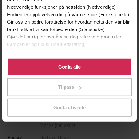
Nødvendige funksjoner på nettsiden (Nødvendige)
Forbedrer opplevelsen din på vår nettside (Funksjonelle)
Gir oss en bedre forståelse for hvordan nettsiden vår blir
brukt, slik at vi kan forbedre den (Statistiske)
Gjør det mulig for oss å vise deg relevante produkter,
kampanjer og tilbud (Markedsføring)
129,-
129,-
Minnesota
Utskudd
Klikk på «Godta alle» for å gi oss ditt samtykke til å
Jo Nesbø
Jørn Lier Horst
bruke cookies for alle disse formålene. Du kan også
Godta alle
EBOK
EBOK
tilpasse ditt samtykke til spesifikke formål ved å klikke
på «Tilpass». Du kan når som helst trekke tilbake eller
Tilpass
endre ditt samtykke.
Book 3
Undertittel
Godta utvalgte
Jonathan Meres
(forfatter),
Jonathan
Forfattere
Meres
(innleser)
Orchard Books
Forlag