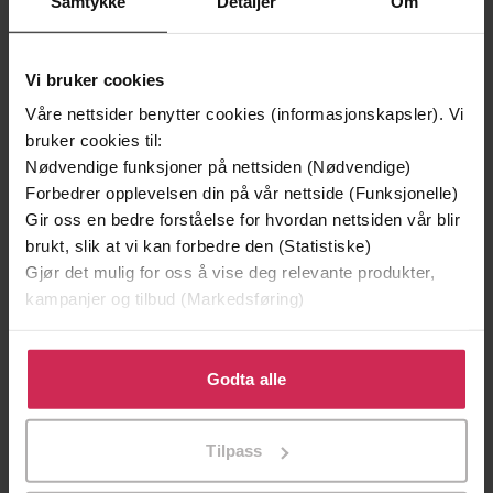
Samtykke
Detaljer
Om
Premium
Premium
Vi bruker cookies
Våre nettsider benytter cookies (informasjonskapsler). Vi
bruker cookies til:
Nødvendige funksjoner på nettsiden (Nødvendige)
Forbedrer opplevelsen din på vår nettside (Funksjonelle)
Gir oss en bedre forståelse for hvordan nettsiden vår blir
brukt, slik at vi kan forbedre den (Statistiske)
Gjør det mulig for oss å vise deg relevante produkter,
kampanjer og tilbud (Markedsføring)
179,-
399,-
Klikk på «Godta alle» for å gi oss ditt samtykke til å
bruke cookies for alle disse formålene. Du kan også
Godta alle
Heidi
Marta sover
tilpasse ditt samtykke til spesifikke formål ved å klikke
Johanna Spyri
Romy Hausmann
på «Tilpass». Du kan når som helst trekke tilbake eller
LYDBOK
LYDBOK
Tilpass
endre ditt samtykke.