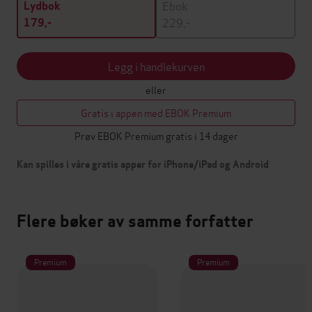
Ebok
Lydbok
229,-
179,-
Legg i handlekurven
eller
Gratis i appen med EBOK Premium
Prøv EBOK Premium gratis i 14 dager
Kan spilles i våre gratis apper for iPhone/iPad og Android
Flere bøker av samme forfatter
Premium
Premium