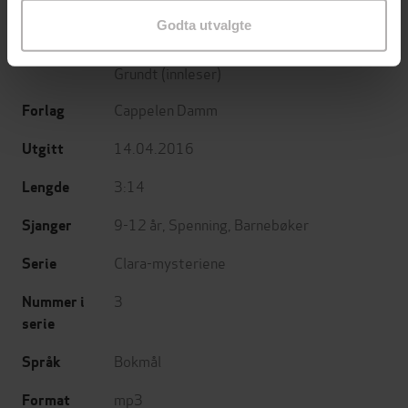
Godta utvalgte
Ingeborg Dybvig
(forfatter),
Charlotte
Forfattere
Grundt
(innleser)
Cappelen Damm
Forlag
14.04.2016
Utgitt
3:14
Lengde
9-12 år
,
Spenning
,
Barnebøker
Sjanger
Clara-mysteriene
Serie
3
Nummer i
serie
Bokmål
Språk
mp3
Format