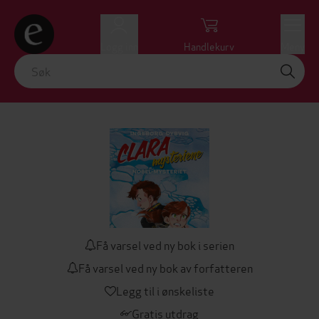
Logg inn
Handlekurv
Meny
Få varsel ved ny bok i serien
Få varsel ved ny bok av forfatteren
Legg til i ønskeliste
Gratis utdrag