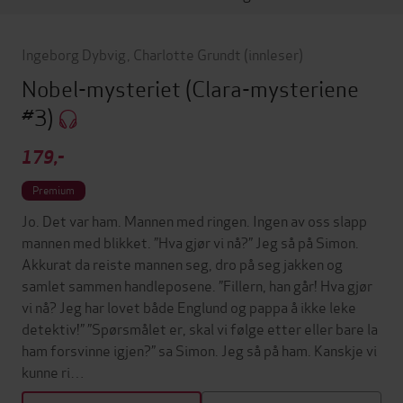
Ingeborg Dybvig
,
Charlotte Grundt
(innleser)
Nobel-mysteriet
(Clara-mysteriene
#3)
179,-
Premium
Jo. Det var ham. Mannen med ringen. Ingen av oss slapp
mannen med blikket. ”Hva gjør vi nå?” Jeg så på Simon.
Akkurat da reiste mannen seg, dro på seg jakken og
samlet sammen handleposene. ”Fillern, han går! Hva gjør
vi nå? Jeg har lovet både Englund og pappa å ikke leke
detektiv!” ”Spørsmålet er, skal vi følge etter eller bare la
ham forsvinne igjen?” sa Simon. Jeg så på ham. Kanskje vi
kunne ri…