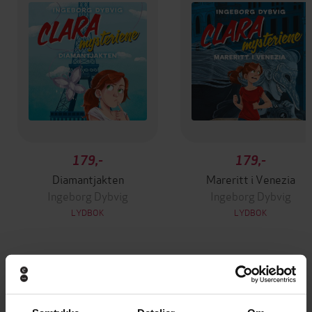
179,-
179,-
Diamantjakten
Mareritt i Venezia
Ingeborg Dybvig
Ingeborg Dybvig
LYDBOK
LYDBOK
Andre har også kjøpt