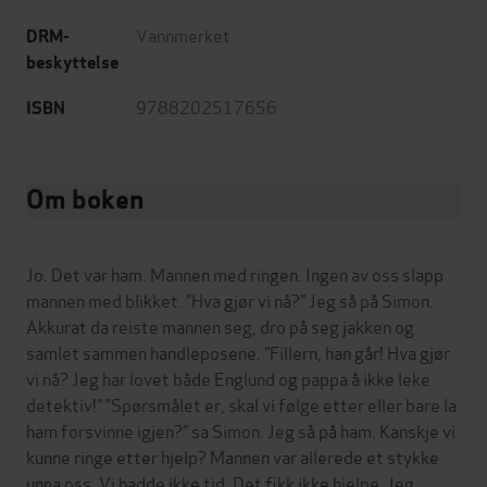
Vannmerket
DRM-
beskyttelse
9788202517656
ISBN
Om boken
Jo. Det var ham. Mannen med ringen. Ingen av oss slapp
mannen med blikket. ”Hva gjør vi nå?” Jeg så på Simon.
Akkurat da reiste mannen seg, dro på seg jakken og
samlet sammen handleposene. ”Fillern, han går! Hva gjør
vi nå? Jeg har lovet både Englund og pappa å ikke leke
detektiv!” ”Spørsmålet er, skal vi følge etter eller bare la
ham forsvinne igjen?” sa Simon. Jeg så på ham. Kanskje vi
kunne ringe etter hjelp? Mannen var allerede et stykke
unna oss. Vi hadde ikke tid. Det fikk ikke hjelpe. Jeg