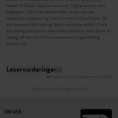
nikket til Simon. Uten å si noe mer, fulgte vi etter mot
utgangen. Claras far skal ta bilder av den norske
Nobelpris-vinneren, og Clara blir med til Stockholm. Så
blir vinneren slått ned og Nobel-medaljen stjålet. Clara
får streng beskjed om ikke å leke detektiv, men det er jo
umulig når den mystiske mannen med ringen stadig
dukker opp.
Leservurderinger
(0)
Betingelser for brukergenerert innhold
Ingen vurderinger ennå
OM OSS