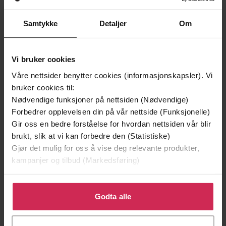
Samtykke
Detaljer
Om
Vi bruker cookies
Våre nettsider benytter cookies (informasjonskapsler). Vi
bruker cookies til:
179,-
299,-
Nødvendige funksjoner på nettsiden (Nødvendige)
Forbedrer opplevelsen din på vår nettside (Funksjonelle)
Elefanten som gjerne ville sove
Snøsøsteren
Gir oss en bedre forståelse for hvordan nettsiden vår blir
Carl-Johan Forssén Ehrlin
Maja Lunde
brukt, slik at vi kan forbedre den (Statistiske)
LYDBOK
LYDBOK
Gjør det mulig for oss å vise deg relevante produkter,
kampanjer og tilbud (Markedsføring)
Klikk på «Godta alle» for å gi oss ditt samtykke til å
Geraldine McCaughrean
(forfatter),
Forfattere
bruke cookies for alle disse formålene. Du kan også
Godta alle
Henning Hagerup
(oversetter),
Åsmund
tilpasse ditt samtykke til spesifikke formål ved å klikke
Huser
(innleser)
på «Tilpass». Du kan når som helst trekke tilbake eller