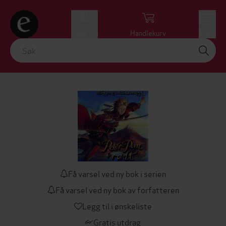
Logg inn
Handlekurv
Meny
Få varsel ved ny bok i serien
Få varsel ved ny bok av forfatteren
Legg til i ønskeliste
Gratis utdrag