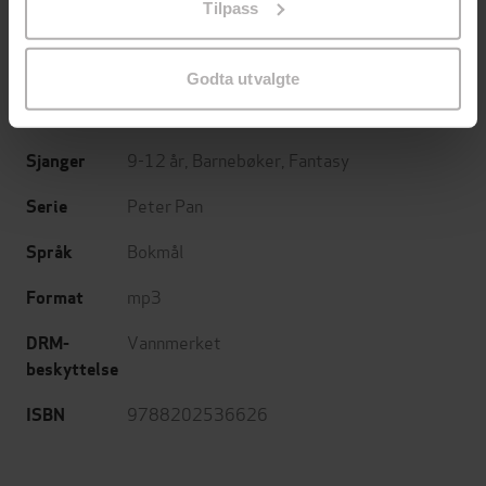
Tilpass
endre ditt samtykke.
Cappelen Damm
Forlag
15.08.2016
Utgitt
Godta utvalgte
7:27
Lengde
9-12 år
,
Barnebøker
,
Fantasy
Sjanger
Peter Pan
Serie
Bokmål
Språk
mp3
Format
Vannmerket
DRM-
beskyttelse
9788202536626
ISBN