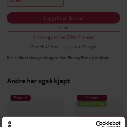
179,-
Legg i handlekurven
eller
Gratis i appen med EBOK Premium
Prøv EBOK Premium gratis i 14 dager
Kan spilles i våre gratis apper for iPhone/iPad og Android
Andre har også kjøpt
Premium
Premium
Boka bak filmen