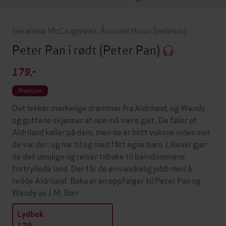
Geraldine McCaughrean
,
Åsmund Huser
(innleser)
Peter Pan i rødt
(Peter Pan)
179,-
Premium
Det lekker merkelige drømmer fra Aldriland, og Wendy
og guttene skjønner at noe må være galt. De føler at
Aldriland kaller på dem, men de er blitt voksne siden sist
de var der, og har til og med fått egne barn. Likevel gjør
de det umulige og reiser tilbake til barndommens
fortryllede land. Der får de en vanskelig jobb med å
redde Aldriland. Boka er en oppfølger til Peter Pan og
Wendy av J.M. Barr…
Lydbok