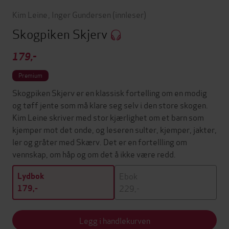
Kim Leine
,
Inger Gundersen
(innleser)
Skogpiken Skjerv
179,-
Premium
Skogpiken Skjerv er en klassisk fortelling om en modig
og tøff jente som må klare seg selv i den store skogen.
Kim Leine skriver med stor kjærlighet om et barn som
kjemper mot det onde, og leseren sulter, kjemper, jakter,
ler og gråter med Skærv. Det er en fortellling om
vennskap, om håp og om det å ikke være redd.
Ebok
Lydbok
229,-
179,-
Legg i handlekurven