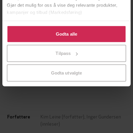
Gjør det mulig for oss å vise deg relevante produkter,
kampanjer og tilbud (Markedsføring)
Klikk på «Godta alle» for å gi oss ditt samtykke til å
bruke cookies for alle disse formålene. Du kan også
Godta alle
tilpasse ditt samtykke til spesifikke formål ved å klikke
på «Tilpass». Du kan når som helst trekke tilbake eller
Tilpass
endre ditt samtykke.
149,-
199,-
Jenta som ble igjen
Tante Ulrikkes vei
Godta utvalgte
Jojo Moyes
Zeshan Shakar
EBOK
EBOK
Kim Leine
(forfatter),
Inger Gundersen
Forfattere
(innleser)