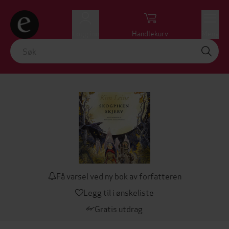
Logg inn
Handlekurv
Meny
Få varsel ved ny bok av forfatteren
Legg til i ønskeliste
Gratis utdrag