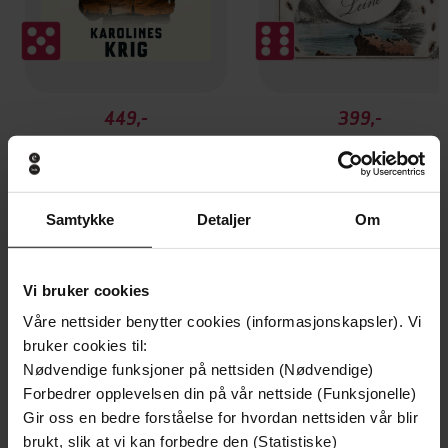
449,-
399,-
Karolines krig
Profetene i Evighetsfjord
Kim Leine
Kim Leine
LYDBOK
LYDBOK
Samtykke
Detaljer
Om
Andre har også kjøpt
Vi bruker cookies
Våre nettsider benytter cookies (informasjonskapsler). Vi
bruker cookies til:
Premium
Nødvendige funksjoner på nettsiden (Nødvendige)
Forbedrer opplevelsen din på vår nettside (Funksjonelle)
Gir oss en bedre forståelse for hvordan nettsiden vår blir
brukt, slik at vi kan forbedre den (Statistiske)