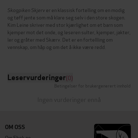
Skogpiken Skjerv
er en klassisk fortelling om en modig
og tøff jente som må klare seg selv i den store skogen.
Kim Leine skriver med stor kjærlighet om et barn som
kjemper mot det onde, og leseren sulter, kjemper, jakter,
ler og gråter med Skærv. Det er en fortellling om
vennskap, om håp og om det å ikke være redd.
Leservurderinger
(0)
Betingelser for brukergenerert innhold
Ingen vurderinger ennå
OM OSS
Om Ebok.no