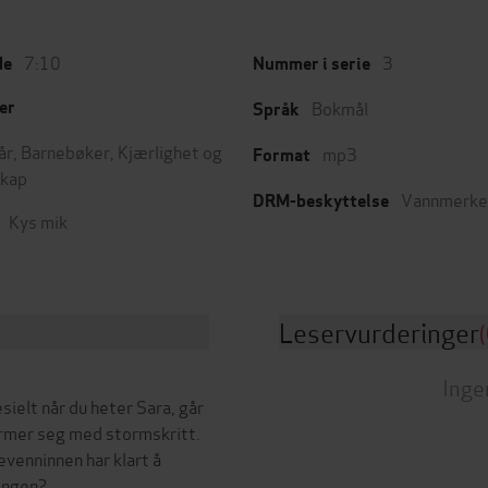
7:10
3
de
Nummer i serie
Bokmål
er
Språk
år
,
Barnebøker
,
Kjærlighet og
mp3
Format
skap
Vannmerke
DRM-beskyttelse
Kys mik
Leservurderinger
(
Inge
ielt når du heter Sara, går
ærmer seg med stormskritt.
evenninnen har klart å
jengen?