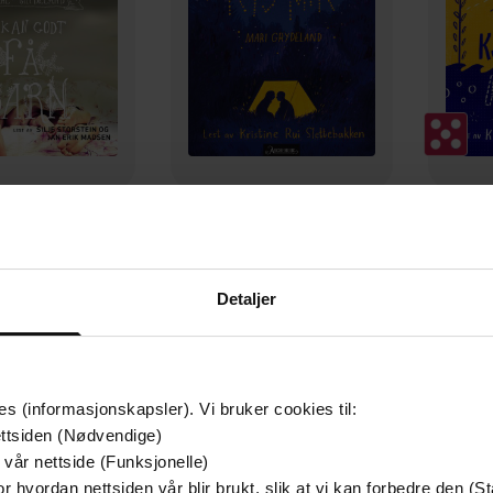
379,-
159,-
 godt få barn
Kys mik
Kjæ
 Grydeland
Mari Grydeland
M
Detaljer
LYDBOK
LYDBOK
es (informasjonskapsler). Vi bruker cookies til:
ttsiden (Nødvendige)
 vår nettside (Funksjonelle)
r hvordan nettsiden vår blir brukt, slik at vi kan forbedre den (St