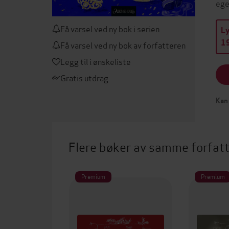
ege
Få varsel ved ny bok i serien
L
19
Få varsel ved ny bok av forfatteren
Legg til i ønskeliste
Gratis utdrag
Kan 
Flere bøker av samme forfat
Premium
Premium