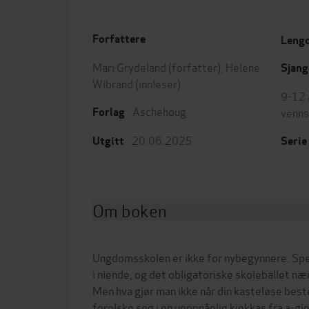
Forfattere
Leng
Mari Grydeland
(forfatter),
Helene
Sjang
Wibrand
(innleser)
9-12 
Aschehoug
venn
Forlag
20.06.2025
Utgitt
Serie
Om boken
Ungdomsskolen er ikke for nybegynnere. Spes
i niende, og det obligatoriske skoleballet n
Men hva gjør man ikke når din kasteløse best
forelske seg i en uoppnåelig kjekkas fra a-g