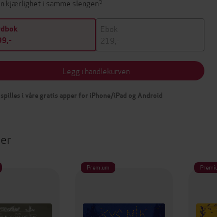
n kjærlighet i samme slengen?
Ebok
ydbok
219,-
9,-
Legg i handlekurven
spilles i våre gratis apper for iPhone/iPad og Android
ter
Premium
Premi