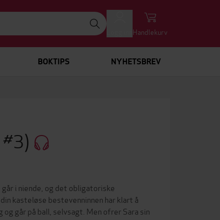
Logg inn
Handlekurv
BOKTIPS
NYHETSBREV
 #3)
går i niende, og det obligatoriske
din kasteløse bestevenninnen har klart å
 og går på ball, selvsagt. Men ofrer Sara sin