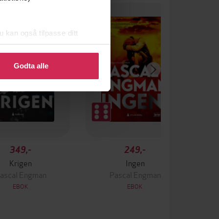
u kan også tilpasse ditt
 eller endre ditt samtykke.
Godta alle
349,-
249,-
Krigen
Ingen
ascal Engman
Pascal Engman
EBOK
EBOK