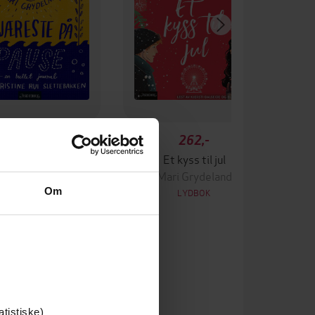
189,-
262,-
reste på pause
Et kyss til jul
ari Grydeland
Mari Grydeland
Om
LYDBOK
LYDBOK
atistiske)