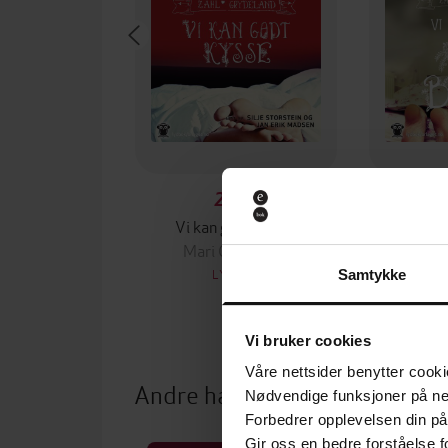
299,-
Vi kan godt kysse
Vi kan
Mari Grydeland
Mari
LYDBOK
Samtykke
Vi bruker cookies
Våre nettsider benytter cooki
Andre har også kjøpt
Nødvendige funksjoner på ne
Forbedrer opplevelsen din på
Gir oss en bedre forståelse fo