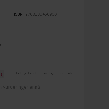
9788203458958
ISBN
t
Betingelser for brukergenerert innhold
0)
n vurderinger ennå