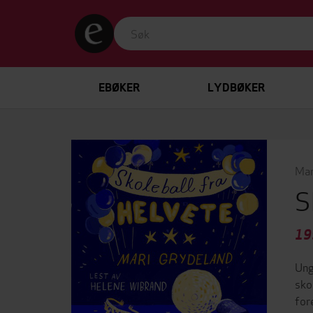
EBØKER
LYDBØKER
Mar
S
19
Ung
sko
for