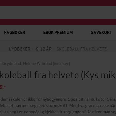
FAGBØKER
EBOK PREMIUM
GAVEKORT
LYDBØKER
9-12 ÅR
SKOLEBALL FRA HELVETE
i Grydeland
,
Helene Wibrand
(innleser)
koleball fra helvete
(Kys mik
9,-
domsskolen er ikke for nybegynnere. Spesielt når du heter Sara, 
leballet nærmer seg med stormskritt. Men hva gjør man ikke når 
elske seg i en uoppnåelig kjekkas fra a-gjengen? Da ofrer man seg