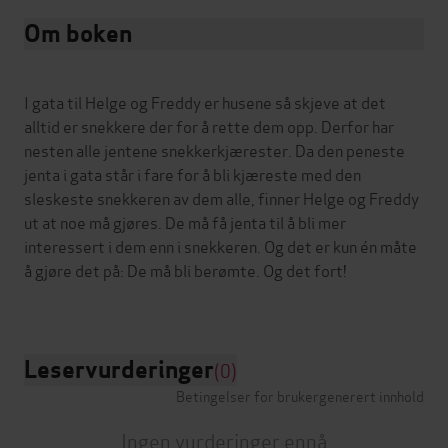
Om boken
I gata til Helge og Freddy er husene så skjeve at det
alltid er snekkere der for å rette dem opp. Derfor har
nesten alle jentene snekkerkjærester. Da den peneste
jenta i gata står i fare for å bli kjæreste med den
sleskeste snekkeren av dem alle, finner Helge og Freddy
ut at noe må gjøres. De må få jenta til å bli mer
interessert i dem enn i snekkeren. Og det er kun én måte
å gjøre det på: De må bli berømte. Og det fort!
Leservurderinger
(0)
Betingelser for brukergenerert innhold
Ingen vurderinger ennå