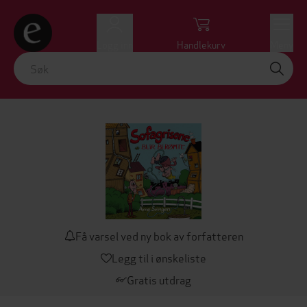
Logg inn
Handlekurv
Meny
Få varsel ved ny bok av forfatteren
Legg til i ønskeliste
Gratis utdrag