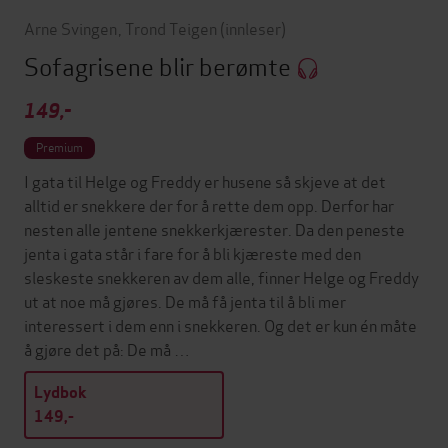
Arne Svingen
,
Trond Teigen
(innleser)
Sofagrisene blir berømte
149,-
Premium
I gata til Helge og Freddy er husene så skjeve at det
alltid er snekkere der for å rette dem opp. Derfor har
nesten alle jentene snekkerkjærester. Da den peneste
jenta i gata står i fare for å bli kjæreste med den
sleskeste snekkeren av dem alle, finner Helge og Freddy
ut at noe må gjøres. De må få jenta til å bli mer
interessert i dem enn i snekkeren. Og det er kun én måte
å gjøre det på: De må …
Lydbok
149,-