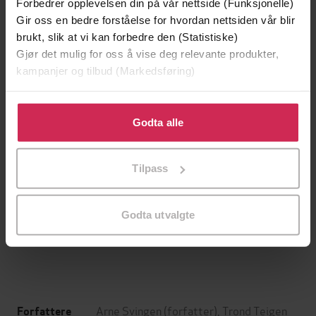
Forbedrer opplevelsen din på vår nettside (Funksjonelle)
Gir oss en bedre forståelse for hvordan nettsiden vår blir
brukt, slik at vi kan forbedre den (Statistiske)
Gjør det mulig for oss å vise deg relevante produkter,
kampanjer og tilbud (Markedsføring)
Klikk på «Godta alle» for å gi oss ditt samtykke til å
bruke cookies for alle disse formålene. Du kan også
Godta alle
tilpasse ditt samtykke til spesifikke formål ved å klikke
på «Tilpass». Du kan når som helst trekke tilbake eller
Tilpass
endre ditt samtykke.
239,-
229,-
Harry Potter og de vises stein
Genanse og verdighet
Godta utvalgte
J.K. Rowling
Dag Solstad
LYDBOK
LYDBOK
Arne Svingen
(forfatter),
Trond Teigen
Forfattere