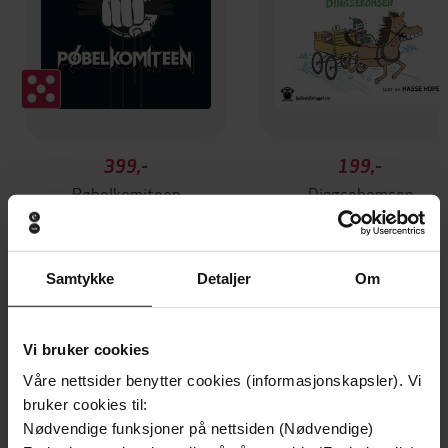
399,-
199,-
Pøbelkomiteen
Dingsebomsen
Arne Svingen
Arne Svingen
LYDBOK
LYDBOK
Samtykke
Detaljer
Om
Andre har også kjøpt
Vi bruker cookies
Våre nettsider benytter cookies (informasjonskapsler). Vi
bruker cookies til:
Nødvendige funksjoner på nettsiden (Nødvendige)