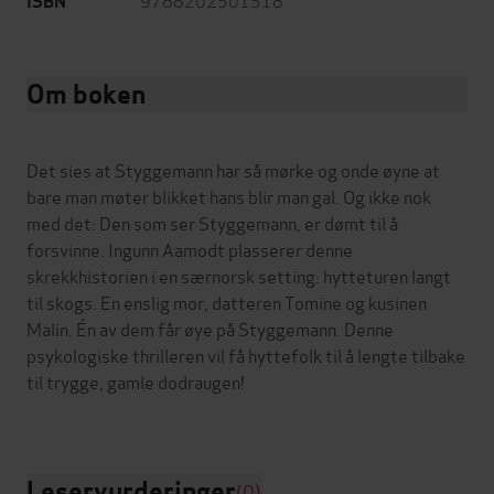
ISBN
Om boken
Det sies at Styggemann har så mørke og onde øyne at
bare man møter blikket hans blir man gal. Og ikke nok
med det: Den som ser Styggemann, er dømt til å
forsvinne. Ingunn Aamodt plasserer denne
skrekkhistorien i en særnorsk setting: hytteturen langt
til skogs. En enslig mor, datteren Tomine og kusinen
Malin. Én av dem får øye på Styggemann. Denne
psykologiske thrilleren vil få hyttefolk til å lengte tilbake
til trygge, gamle dodraugen!
Leservurderinger
(0)