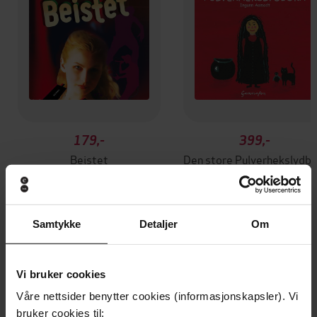
179,-
399,-
Beistet
Den store Pul
Ingunn Aamodt
Ingunn Aamodt
LYDBOK
LYDBOK
Samtykke
Detaljer
Om
Andre har også kjøpt
Vi bruker cookies
Våre nettsider benytter cookies (informasjonskapsler). Vi
Premium
Premium
bruker cookies til: