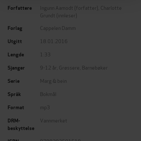
Ingunn Aamodt
(forfatter),
Charlotte
Forfattere
Grundt
(innleser)
Cappelen Damm
Forlag
18.01.2016
Utgitt
1:33
Lengde
9-12 år
,
Grøssere
,
Barnebøker
Sjanger
Marg & bein
Serie
Bokmål
Språk
mp3
Format
Vannmerket
DRM-
beskyttelse
9788202501518