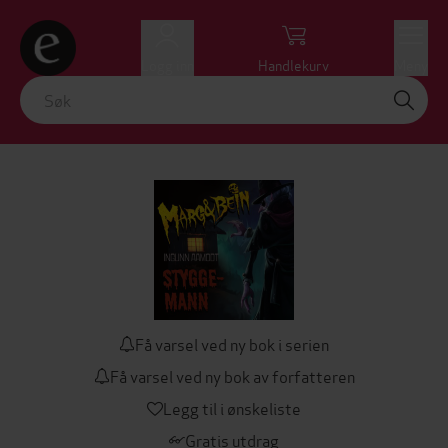
Logg inn
Handlekurv
Meny
Få varsel ved ny bok i serien
Få varsel ved ny bok av forfatteren
Legg til i ønskeliste
Gratis utdrag