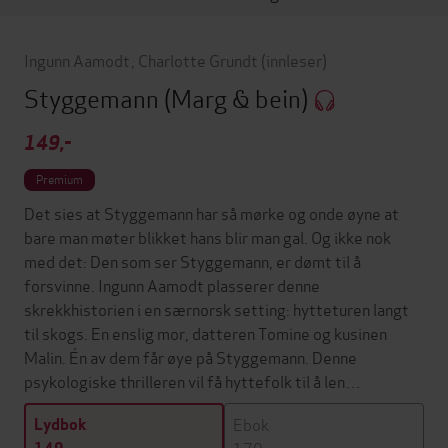
Ingunn Aamodt
,
Charlotte Grundt
(innleser)
Styggemann
(Marg & bein)
149,-
Premium
Det sies at Styggemann har så mørke og onde øyne at
bare man møter blikket hans blir man gal. Og ikke nok
med det: Den som ser Styggemann, er dømt til å
forsvinne. Ingunn Aamodt plasserer denne
skrekkhistorien i en særnorsk setting: hytteturen langt
til skogs. En enslig mor, datteren Tomine og kusinen
Malin. Én av dem får øye på Styggemann. Denne
psykologiske thrilleren vil få hyttefolk til å len…
Ebok
Lydbok
179,-