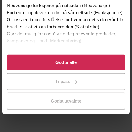
Boka bak filmen
Nødvendige funksjoner på nettsiden (Nødvendige)
Forbedrer opplevelsen din på vår nettside (Funksjonelle)
Gir oss en bedre forståelse for hvordan nettsiden vår blir
brukt, slik at vi kan forbedre den (Statistiske)
Gjør det mulig for oss å vise deg relevante produkter,
kampanjer og tilbud (Markedsføring)
Klikk på «Godta alle» for å gi oss ditt samtykke til å
bruke cookies for alle disse formålene. Du kan også
Godta alle
tilpasse ditt samtykke til spesifikke formål ved å klikke
på «Tilpass». Du kan når som helst trekke tilbake eller
Tilpass
endre ditt samtykke.
179,-
299,-
Elefanten som gjerne ville sove
Snøsøsteren
Carl-Johan Forssén Ehrlin
Maja Lunde
Godta utvalgte
LYDBOK
LYDBOK