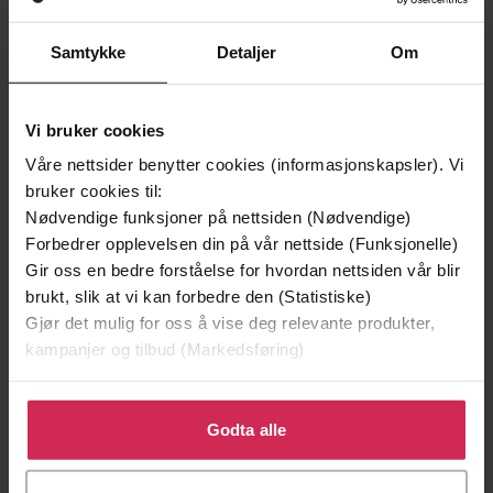
Samtykke
Detaljer
Om
Vi bruker cookies
Våre nettsider benytter cookies (informasjonskapsler). Vi
bruker cookies til:
Nødvendige funksjoner på nettsiden (Nødvendige)
Forbedrer opplevelsen din på vår nettside (Funksjonelle)
Gir oss en bedre forståelse for hvordan nettsiden vår blir
brukt, slik at vi kan forbedre den (Statistiske)
239,-
359,-
Gjør det mulig for oss å vise deg relevante produkter,
Harry Potter og de vises stein
Harry Potter og ildbegere
kampanjer og tilbud (Markedsføring)
J.K. Rowling
J.K. Rowling
LYDBOK
LYDBOK
Klikk på «Godta alle» for å gi oss ditt samtykke til å
bruke cookies for alle disse formålene. Du kan også
Godta alle
tilpasse ditt samtykke til spesifikke formål ved å klikke
på «Tilpass». Du kan når som helst trekke tilbake eller