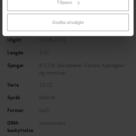
Tilpass
endre ditt samtykke.
Bjørn Ingvaldsen
(forfatter),
Torgeir
Forfattere
Reiten
(innleser)
Godta utvalgte
Gyldendal
Forlag
09.06.2021
Utgitt
2:51
Lengde
9-12 år
,
Barnebøker
,
Familie
,
Kjærlighet
Sjanger
og vennskap
10:12
Serie
Bokmål
Språk
mp3
Format
Vannmerket
DRM-
beskyttelse