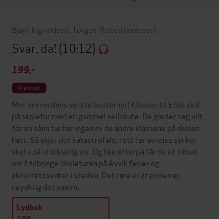
Bjørn Ingvaldsen
,
Torgeir Reiten
(innleser)
Svar, da!
(10:12)
199,-
Premium
Mer om verdens verste bestemor! Klassen til Elias skal
på skoletur med en gammel seilskute. De gleder seg vilt,
for en sånn tur har ingen av de andre klassene på skolen
hatt. Så skjer det katastrofale; rett før avreise synker
skuta på uforklarlig vis. Og like etterpå får de et tilbud
om å tilbringe skoleturen på Avvik ferie- og
aktivitetssenter i steden. Det rare er at prisen er
nøyaktig det samm…
Lydbok