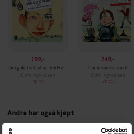
199,-
249,-
Den gule flod, eller Jimi Hendriksens kviser
Undervannsskrekk
Bjørn Ingvaldsen
Bjørn Ingvaldsen
LYDBOK
LYDBOK
Andre har også kjøpt