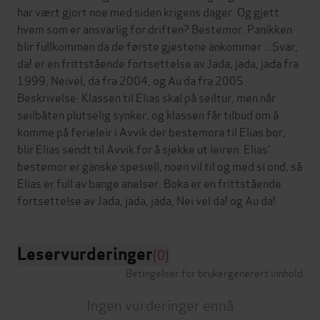
har vært gjort noe med siden krigens dager. Og gjett
hvem som er ansvarlig for driften? Bestemor. Panikken
blir fullkommen da de første gjestene ankommer ...Svar,
da! er en frittstående fortsettelse av Jada, jada, jada fra
1999, Neivel, da fra 2004, og Au da fra 2005
Beskrivelse: Klassen til Elias skal på seiltur, men når
seilbåten plutselig synker, og klassen får tilbud om å
komme på ferieleir i Avvik der bestemora til Elias bor,
blir Elias sendt til Avvik for å sjekke ut leiren. Elias'
bestemor er ganske spesiell, noen vil til og med si ond, så
Elias er full av bange anelser. Boka er en frittstående
Leservurderinger
(0)
Betingelser for brukergenerert innhold
Ingen vurderinger ennå