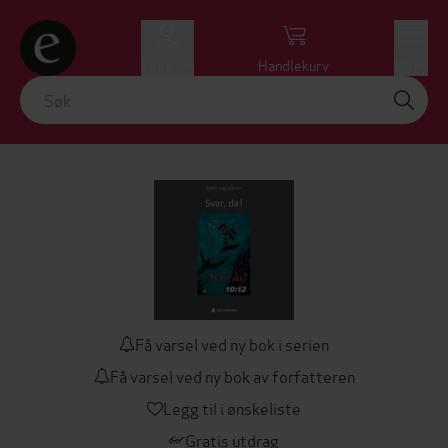
Logg inn
Handlekurv
Meny
Få varsel ved ny bok i serien
Få varsel ved ny bok av forfatteren
Legg til i ønskeliste
Gratis utdrag