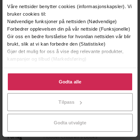
Våre nettsider benytter cookies (informasjonskapsler). Vi
bruker cookies til:
Nødvendige funksjoner på nettsiden (Nødvendige)
Forbedrer opplevelsen din på vår nettside (Funksjonelle)
Gir oss en bedre forståelse for hvordan nettsiden vår blir
brukt, slik at vi kan forbedre den (Statistiske)
199,-
349,-
Gjør det mulig for oss å vise deg relevante produkter,
Minnesota
Utskudd
kampanjer og tilbud (Markedsføring)
Jo Nesbø
Jørn Lier Horst
EBOK
EBOK
Klikk på «Godta alle» for å gi oss ditt samtykke til å
bruke cookies for alle disse formålene. Du kan også
Godta alle
tilpasse ditt samtykke til spesifikke formål ved å klikke
på «Tilpass». Du kan når som helst trekke tilbake eller
Tilpass
Book 10
Undertittel
endre ditt samtykke.
Enid Blyton
(forfatter),
Thomas Judd
Forfattere
Godta utvalgte
(innleser)
Hodder Children's Books
Forlag