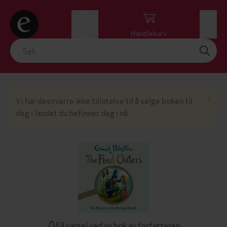
Logg inn
Handlekurv
Meny
Lu
×
Vi har dessverre ikke tillatelse til å selge boken til
deg i landet du befinner deg i nå.
Få varsel ved ny bok av forfatteren