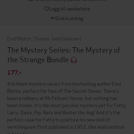
Legg til i ønskeliste
Gratis utdrag
Enid Blyton
,
Thomas Judd
(innleser)
The Mystery Series: The Mystery of
the Strange Bundle
177,-
A brilliant mystery series from bestselling author Enid
Blyton, perfect for fans of The Secret Seven. There's
been a robbery at Mr Fellows' house, but nothing has
been stolen. It's the most peculiar mystery yet for Fatty,
Larry, Daisy, Pip, Bets and Buster the dog! And it's the
perfect case for Fatty to practice his new skill of
ventriloquism.First published in 1952, this audio edition
is based o…