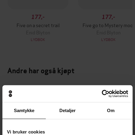
177,-
177,-
Five on a secret trail
Five go to Mystery moor
Enid Blyton
Enid Blyton
LYDBOK
LYDBOK
Andre har også kjøpt
Premium
Premium
Vinner av Rivertonprisen
Første gang på tilbud
Samtykke
Detaljer
Om
Vi bruker cookies