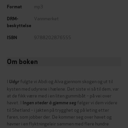
mp3
Format
Vannmerket
DRM-
beskyttelse
9788202876555
ISBN
Om boken
I
fulgte vi Abdi og Alva gjennom skogen og ut til
Udyr
kysten med udyrene i hælene. Det siste vi så til dem, var
at de fikk være med i en liten gummibåt – på vei over
havet. I
følger vi dem videre
I
ngen steder å gjemme seg
til Shetland – i jakten på trygghet og på leting etter
faren, som jobber der. De kommer seg over havet og
havner i en flyktningeleir sammen med flere hundre