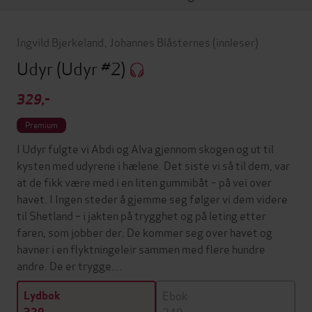
Ingvild Bjerkeland
,
Johannes Blåsternes
(innleser)
Udyr
(Udyr #2)
329,-
Premium
I Udyr fulgte vi Abdi og Alva gjennom skogen og ut til
kysten med udyrene i hælene. Det siste vi så til dem, var
at de fikk være med i en liten gummibåt – på vei over
havet. I Ingen steder å gjemme seg følger vi dem videre
til Shetland – i jakten på trygghet og på leting etter
faren, som jobber der. De kommer seg over havet og
havner i en flyktningeleir sammen med flere hundre
andre. De er trygge…
Ebok
Lydbok
249,-