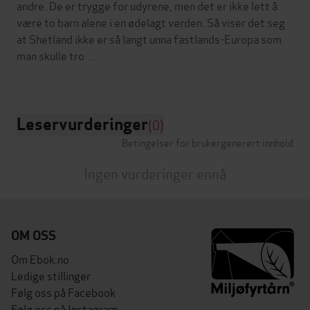
andre. De er trygge for udyrene, men det er ikke lett å
være to barn alene i en ødelagt verden. Så viser det seg
at Shetland ikke er så langt unna fastlands-Europa som
man skulle tro …
Leservurderinger
(0)
Betingelser for brukergenerert innhold
Ingen vurderinger ennå
OM OSS
Om Ebok.no
Ledige stillinger
Følg oss på Facebook
Følg oss på Instagram