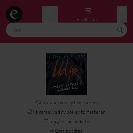
Logg inn
Handlekurv
Meny
Få varsel ved ny bok i serien
Få varsel ved ny bok av forfatteren
Legg til i ønskeliste
Gratis utdrag