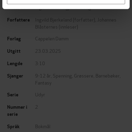
Ingen steder å gjemme seg
Undertittel
Ingvild Bjerkeland
(forfatter),
Johannes
Forfattere
Blåsternes
(innleser)
Cappelen Damm
Forlag
23.03.2025
Utgitt
3:10
Lengde
9-12 år
,
Spenning
,
Grøssere
,
Barnebøker
,
Sjanger
Fantasy
Udyr
Serie
2
Nummer i
serie
Bokmål
Språk