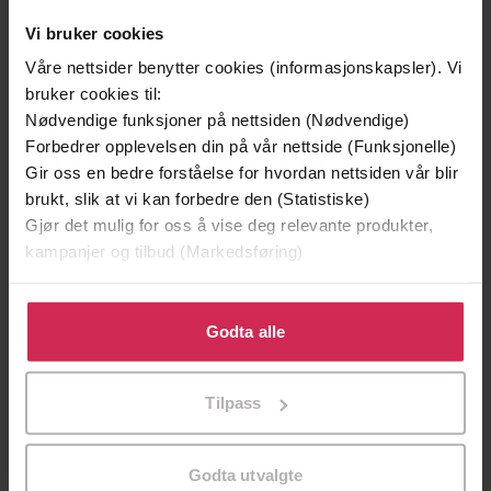
Vinner av Rivertonprisen
Første gang på tilbud
Vi bruker cookies
Våre nettsider benytter cookies (informasjonskapsler). Vi
bruker cookies til:
Nødvendige funksjoner på nettsiden (Nødvendige)
Forbedrer opplevelsen din på vår nettside (Funksjonelle)
Gir oss en bedre forståelse for hvordan nettsiden vår blir
brukt, slik at vi kan forbedre den (Statistiske)
Gjør det mulig for oss å vise deg relevante produkter,
kampanjer og tilbud (Markedsføring)
Klikk på «Godta alle» for å gi oss ditt samtykke til å
199,-
349,-
bruke cookies for alle disse formålene. Du kan også
Godta alle
Minnesota
Utskudd
tilpasse ditt samtykke til spesifikke formål ved å klikke
Jo Nesbø
Jørn Lier Horst
på «Tilpass». Du kan når som helst trekke tilbake eller
EBOK
EBOK
Tilpass
endre ditt samtykke.
Godta utvalgte