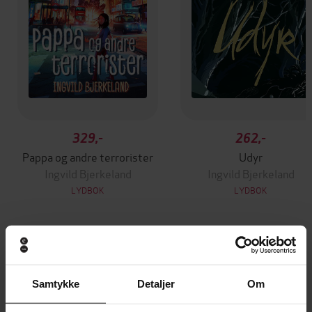
329,-
262,-
Pappa og andre terrorister
Udyr
Ingvild Bjerkeland
Ingvild Bjerkeland
LYDBOK
LYDBOK
Andre har også kjøpt
Samtykke
Detaljer
Om
Premium
Premium