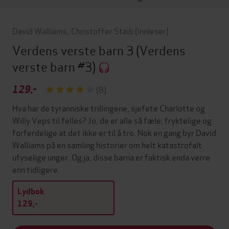
David Walliams
,
Christoffer Staib
(innleser)
Verdens verste barn 3
(Verdens
verste barn #3)
129,-
(8)
Hva har de tyranniske trillingene, sjefete Charlotte og
Willy Veps til felles? Jo, de er alle så fæle, fryktelige og
forferdelige at det ikke er til å tro. Nok en gang byr David
Walliams på en samling historier om helt katastrofalt
ufyselige unger. Og ja, disse barna er faktisk enda verre
enn tidligere.
Lydbok
129,-