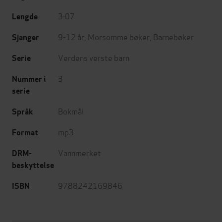
3:07
Lengde
9-12 år
,
Morsomme bøker
,
Barnebøker
Sjanger
Verdens verste barn
Serie
3
Nummer i
serie
Bokmål
Språk
mp3
Format
Vannmerket
DRM-
beskyttelse
9788242169846
ISBN