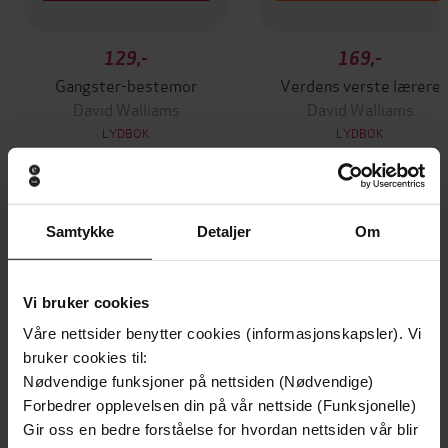
129,-
169,-
Gangster-bestemor
Verdens verste lærere
David Walliams
David Walliams
LYDBOK
LYDBOK
Andre har også kjøpt
Samtykke
Detaljer
Om
Vinner av Rivertonprisen
Første gang på tilbud
Vi bruker cookies
Våre nettsider benytter cookies (informasjonskapsler). Vi
bruker cookies til:
Nødvendige funksjoner på nettsiden (Nødvendige)
Forbedrer opplevelsen din på vår nettside (Funksjonelle)
Gir oss en bedre forståelse for hvordan nettsiden vår blir