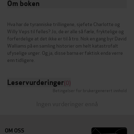
Om boken
Hva har de tyranniske trillingene, sjefete Charlotte og
Willy Veps til felles? Jo, de er alle så fæle, fryktelige og
forferdelige at det ikke er til å tro. Nok en gang byr David
Walliams på en samling historier om helt katastrofalt
ufyselige unger. Og ja, disse barna er faktisk enda verre
Leservurderinger
(0)
Betingelser for brukergenerert innhold
Ingen vurderinger ennå
OM OSS