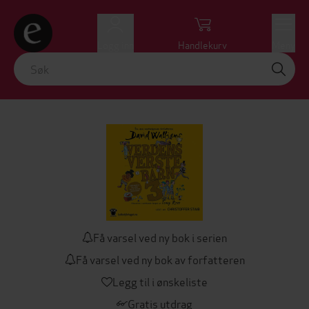
Logg inn
Handlekurv
Meny
Få varsel ved ny bok i serien
Få varsel ved ny bok av forfatteren
Legg til i ønskeliste
Gratis utdrag