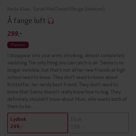
Neda Alaei
,
Sarah MacDonald Berge
(innleser)
Å fange luft
299,-
Premium
I disappear into your arms,shrinking, almost completely
vanishing.The only thing you can catch is air. Samia is no
longer invisible, but that’s not all her new friends at high
school need to know. They don’t need to know about
Kristoffer, her nerdy best friend. They don’t need to
know that Samia doesn’t really know how to hug. They
definitely shouldn’t know about Mum, who wants both of
them to be…
Ebok
Lydbok
199,-
299,-