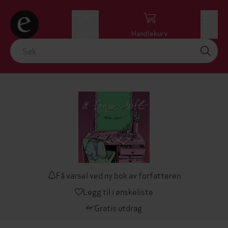
Logg inn
Handlekurv
Meny
Få varsel ved ny bok av forfatteren
Legg til i ønskeliste
Gratis utdrag