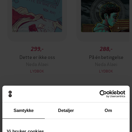
299,-
288,-
Dette er ikke oss
På én betingelse
Neda Alaei
Neda Alaei
LYDBOK
LYDBOK
Andre har også kjøpt
Samtykke
Detaljer
Om
Premium
Premium
Vinner av Rivertonprisen
Første gang på tilbud
Vi bruker cookies