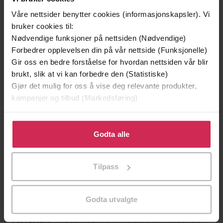
Våre nettsider benytter cookies (informasjonskapsler). Vi
bruker cookies til:
Nødvendige funksjoner på nettsiden (Nødvendige)
Forbedrer opplevelsen din på vår nettside (Funksjonelle)
Gir oss en bedre forståelse for hvordan nettsiden vår blir
brukt, slik at vi kan forbedre den (Statistiske)
Gjør det mulig for oss å vise deg relevante produkter,
kampanjer og tilbud (Markedsføring)
Klikk på «Godta alle» for å gi oss ditt samtykke til å
129,-
129,-
bruke cookies for alle disse formålene. Du kan også
Godta alle
Minnesota
Utskudd
tilpasse ditt samtykke til spesifikke formål ved å klikke
Jo Nesbø
Jørn Lier Horst
på «Tilpass». Du kan når som helst trekke tilbake eller
EBOK
EBOK
Tilpass
endre ditt samtykke.
Godta utvalgte
Neda Alaei
(forfatter),
Sarah MacDonald
Forfattere