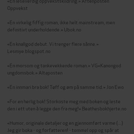
«En leseverdig oppvekstskildring.» Aftenposten
Oppvekst
«En virkelig fiffig roman, ikke helt mainstream, men
definitivt underholdende.» Ubok.no
«En knallgod debut. Vi trenger flere sånne.»
Lesmye.blogspot.no
«En morsom og tankevekkende roman.» VG«Kanongod
ungdomsbok.» Altaposten
«En innmari bra bok! Tøff og øm på samme tid.» Jon Ewo
«For en herlig bok! Storkoste meg med boken og leste
den i ett uten å legge den fra meg!» Beathesbokhjerte.no
«Humor, originale detaljer og en gjennomført varme (...)
Jeg gir boka - og forfatteren! - tommel opp og spår at