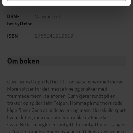
mp3
Format
Vannmerket
DRM-
beskyttelse
9788241919619
ISBN
Om boken
Gunn har nettopp flyttet til Tromsø sammen med moren.
Moren sitter for det meste inne og snakker med
fremmede menn i telefonen. Gunn kjører rundt på en
traktor og spiller Jahn Teigen. I lomma på mormors røde
kåpe finner Gunn et bilde av en ung mann. Hun skulle spurt
hvem det er, men mormor er en måke og kan ikke
svare.Niklas mangler en motgift. En motgift mot trangen
til å sitte foran Facebook og glane på bilder av eks-dama.