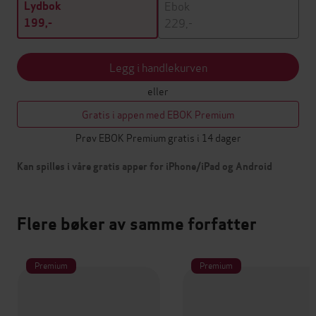
Ebok
Lydbok
229,-
199,-
Legg i handlekurven
eller
Gratis i appen med EBOK Premium
Prøv EBOK Premium gratis i 14 dager
Kan spilles i våre gratis apper for iPhone/iPad og Android
Flere bøker av samme forfatter
Premium
Premium