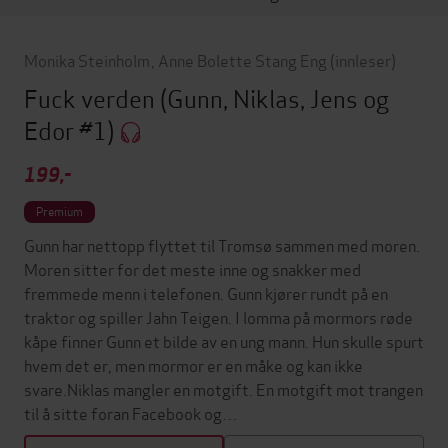
Monika Steinholm
,
Anne Bolette Stang Eng
(innleser)
Fuck verden
(Gunn, Niklas, Jens og
Edor #1)
199,-
Premium
Gunn har nettopp flyttet til Tromsø sammen med moren.
Moren sitter for det meste inne og snakker med
fremmede menn i telefonen. Gunn kjører rundt på en
traktor og spiller Jahn Teigen. I lomma på mormors røde
kåpe finner Gunn et bilde av en ung mann. Hun skulle spurt
hvem det er, men mormor er en måke og kan ikke
svare.Niklas mangler en motgift. En motgift mot trangen
til å sitte foran Facebook og…