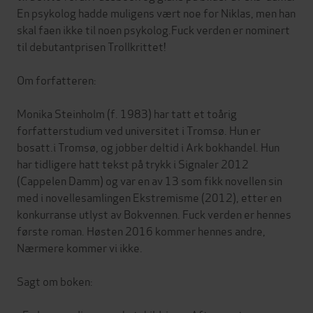
En psykolog hadde muligens vært noe for Niklas, men han
skal faen ikke til noen psykolog.Fuck verden er nominert
til debutantprisen Trollkrittet!
Om forfatteren:
Monika Steinholm (f. 1983) har tatt et toårig
forfatterstudium ved universitet i Tromsø. Hun er
bosatt.i Tromsø, og jobber deltid i Ark bokhandel. Hun
har tidligere hatt tekst på trykk i Signaler 2012
(Cappelen Damm) og var en av 13 som fikk novellen sin
med i novellesamlingen Ekstremisme (2012), etter en
konkurranse utlyst av Bokvennen. Fuck verden er hennes
første roman. Høsten 2016 kommer hennes andre,
Nærmere kommer vi ikke.
Sagt om boken: