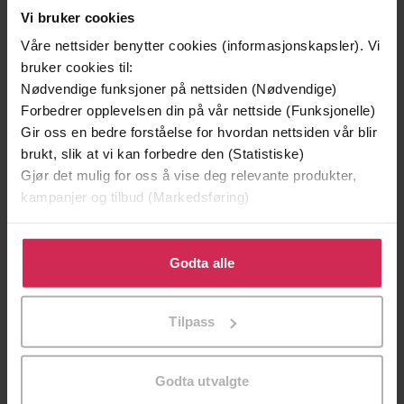
Vi bruker cookies
Våre nettsider benytter cookies (informasjonskapsler). Vi
Monika Steinholm
(forfatter),
Anne Bolette
Forfattere
bruker cookies til:
Stang Eng
(innleser)
Nødvendige funksjoner på nettsiden (Nødvendige)
Vigmostad Bjørke
Forlag
Forbedrer opplevelsen din på vår nettside (Funksjonelle)
Gir oss en bedre forståelse for hvordan nettsiden vår blir
24.12.2018
Utgitt
brukt, slik at vi kan forbedre den (Statistiske)
Gjør det mulig for oss å vise deg relevante produkter,
5:29
Lengde
kampanjer og tilbud (Markedsføring)
Barnebøker
,
Familie
,
Kjærlighet og
Sjanger
Klikk på «Godta alle» for å gi oss ditt samtykke til å
vennskap
,
Ungdomsbøker
bruke cookies for alle disse formålene. Du kan også
Godta alle
Gunn, Niklas, Jens og Edor
Serie
tilpasse ditt samtykke til spesifikke formål ved å klikke
på «Tilpass». Du kan når som helst trekke tilbake eller
1
Nummer i
Tilpass
endre ditt samtykke.
serie
Bokmål
Språk
Godta utvalgte