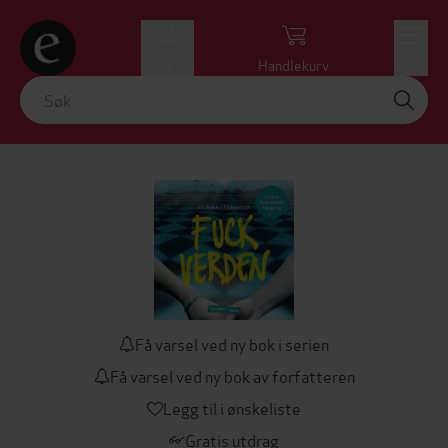
Logg inn
Handlekurv
Meny
Få varsel ved ny bok i serien
Få varsel ved ny bok av forfatteren
Legg til i ønskeliste
Gratis utdrag