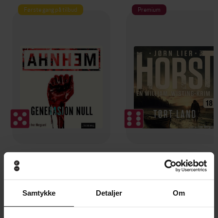
Første gang på tilbud
Premium
449,-
349,-
Generasjon null
Tørt land
Stefan Ahnhem
Jørn Lier Horst
LYDBOK
LYDBOK
Samtykke
Detaljer
Om