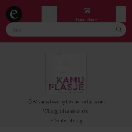
Logg inn
Handlekurv
Meny
Få varsel ved ny bok av forfatteren
Legg til i ønskeliste
Gratis utdrag