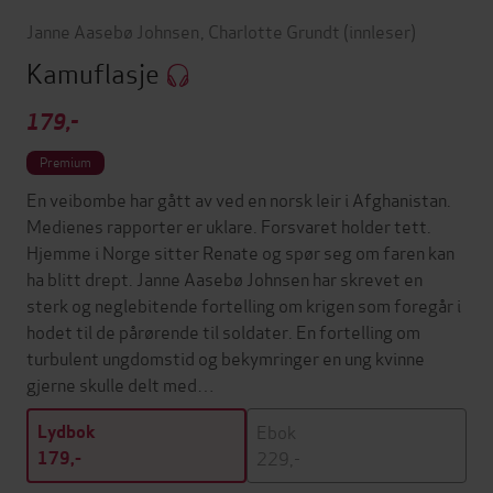
Janne Aasebø Johnsen
,
Charlotte Grundt
(innleser)
Kamuflasje
179,-
Premium
En veibombe har gått av ved en norsk leir i Afghanistan.
Medienes rapporter er uklare. Forsvaret holder tett.
Hjemme i Norge sitter Renate og spør seg om faren kan
ha blitt drept. Janne Aasebø Johnsen har skrevet en
sterk og neglebitende fortelling om krigen som foregår i
hodet til de pårørende til soldater. En fortelling om
turbulent ungdomstid og bekymringer en ung kvinne
gjerne skulle delt med…
Ebok
Lydbok
229,-
179,-