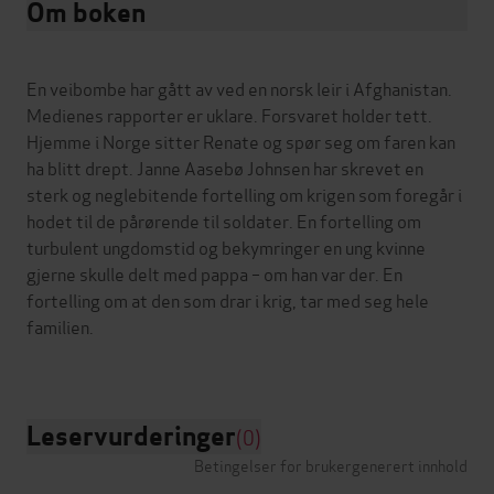
Om boken
En veibombe har gått av ved en norsk leir i Afghanistan.
Medienes rapporter er uklare. Forsvaret holder tett.
Hjemme i Norge sitter Renate og spør seg om faren kan
ha blitt drept. Janne Aasebø Johnsen har skrevet en
sterk og neglebitende fortelling om krigen som foregår i
hodet til de pårørende til soldater. En fortelling om
turbulent ungdomstid og bekymringer en ung kvinne
gjerne skulle delt med pappa – om han var der. En
fortelling om at den som drar i krig, tar med seg hele
familien.
Leservurderinger
(0)
Betingelser for brukergenerert innhold