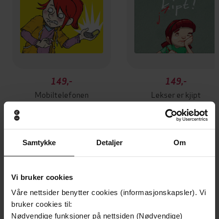
149,-
149,-
Mobiltelefonen
Lekser er kjipt
Janne Aasebø Johnsen
Janne Aasebø Johnsen
LYDBOK
LYDBOK
Samtykke
Detaljer
Om
Andre har også kjøpt
Vi bruker cookies
Våre nettsider benytter cookies (informasjonskapsler). Vi
Premium
Premium
bruker cookies til:
Vinner av Rivertonprisen
Første gang på tilbud
Nødvendige funksjoner på nettsiden (Nødvendige)