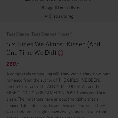
Legg til i ønskeliste
Gratis utdrag
Tess Sharpe
,
Tess Sharpe
(innleser)
Six Times We Almost Kissed (And
One Time We Did)
260,-
A completely compelling will-they-won't-they slow-burn
romance from the author of THE GIRLS I'VE BEEN,
perfect for fans of LEAH ON THE OFFBEAT and THE
MISEDUCATION OF CAMERON POST.Penny and Tate
clash. Their mothers have an epic friendship that's
spanned decades, deaths and divorces. So, since they
were toddlers, the girls have always been... a reluctant,
quarrelling twosome. But when a medical e…