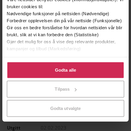
bruker cookies til:
Nødvendige funksjoner på nettsiden (Nødvendige)
Forbedrer opplevelsen din på vår nettside (Funksjonelle)
Gir oss en bedre forståelse for hvordan nettsiden vår blir
brukt, slik at vi kan forbedre den (Statistiske)
Gjør det mulig for oss å vise deg relevante produkter,
199,-
349,-
kampanjer og tilbud (Markedsføring)
Minnesota
Utskudd
Jo Nesbø
Jørn Lier Horst
Klikk på «Godta alle» for å gi oss ditt samtykke til å
EBOK
EBOK
bruke cookies for alle disse formålene. Du kan også
Godta alle
tilpasse ditt samtykke til spesifikke formål ved å klikke
på «Tilpass». Du kan når som helst trekke tilbake eller
Tilpass
endre ditt samtykke.
Tess Sharpe
(forfatter),
Tess Sharpe
Forfattere
(innleser)
Godta utvalgte
Hodder Children's Books
Forlag
02.02.2023
Utgitt