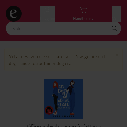
Logg inn
Handlekurv
Meny
Lu
×
Vi har dessverre ikke tillatelse til å selge boken til
deg i landet du befinner deg i nå.
Få varsel ved ny bok av forfatteren