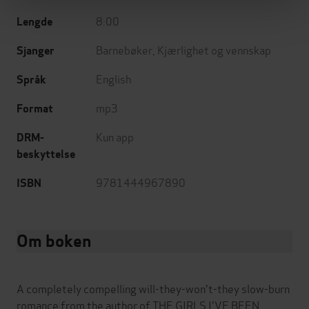
8:00
Lengde
Barnebøker
,
Kjærlighet og vennskap
Sjanger
English
Språk
mp3
Format
Kun app
DRM-
beskyttelse
9781444967890
ISBN
Om boken
A completely compelling will-they-won't-they slow-burn
romance from the author of THE GIRLS I'VE BEEN,