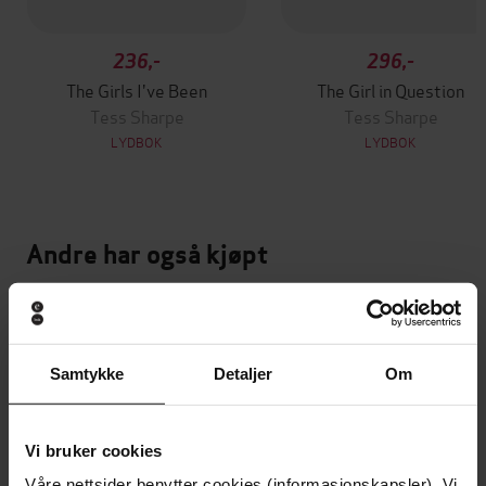
236,-
296,-
The Girls I've Been
The Girl in Question
Tess Sharpe
Tess Sharpe
LYDBOK
LYDBOK
Andre har også kjøpt
Premium
Premium
Vinner av Rivertonprisen
Første gang på tilbud
Samtykke
Detaljer
Om
Vi bruker cookies
Våre nettsider benytter cookies (informasjonskapsler). Vi