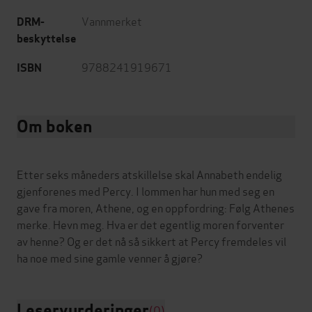
Vannmerket
DRM-
beskyttelse
9788241919671
ISBN
Om boken
Etter seks måneders atskillelse skal Annabeth endelig
gjenforenes med Percy. I lommen har hun med seg en
gave fra moren, Athene, og en oppfordring: Følg Athenes
merke. Hevn meg. Hva er det egentlig moren forventer
av henne? Og er det nå så sikkert at Percy fremdeles vil
Leservurderinger
(0)