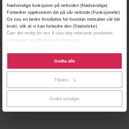
Nødvendige funksjoner på nettsiden (Nødvendige)
Forbedrer opplevelsen din på vår nettside (Funksjonelle)
Gir oss en bedre forståelse for hvordan nettsiden vår blir
brukt, slik at vi kan forbedre den (Statistiske)
Gjør det mulig for oss å vise deg relevante produkter,
kampanjer og tilbud (Markedsføring)
Klikk på «Godta alle» for å gi oss ditt samtykke til å
bruke cookies for alle disse formålene. Du kan også
Godta alle
tilpasse ditt samtykke til spesifikke formål ved å klikke
på «Tilpass». Du kan når som helst trekke tilbake eller
209,-
99,-
Tilpass
endre ditt samtykke.
Døde sjeler synger ikke
Tørt land
Jussi Adler-Olsen
Jørn Lier Horst
Godta utvalgte
LYDBOK
LYDBOK