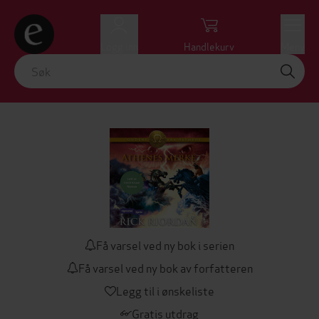
Logg inn
Handlekurv
Meny
Få varsel ved ny bok i serien
Få varsel ved ny bok av forfatteren
Legg til i ønskeliste
Gratis utdrag