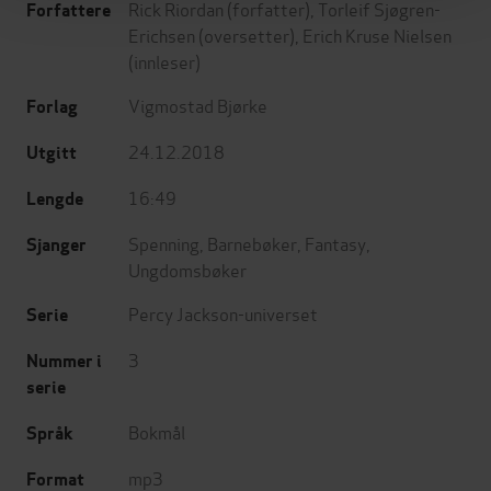
Rick Riordan
(forfatter),
Torleif Sjøgren-
Forfattere
Erichsen
(oversetter),
Erich Kruse Nielsen
(innleser)
Vigmostad Bjørke
Forlag
24.12.2018
Utgitt
16:49
Lengde
Spenning
,
Barnebøker
,
Fantasy
,
Sjanger
Ungdomsbøker
Percy Jackson-universet
Serie
3
Nummer i
serie
Bokmål
Språk
mp3
Format