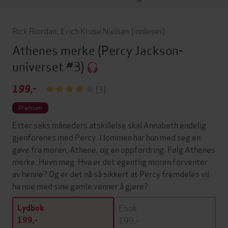
Rick Riordan
,
Erich Kruse Nielsen
(innleser)
Athenes merke
(Percy Jackson-
universet #3)
199,-
(3)
Premium
Etter seks måneders atskillelse skal Annabeth endelig
gjenforenes med Percy. I lommen har hun med seg en
gave fra moren, Athene, og en oppfordring: Følg Athenes
merke. Hevn meg. Hva er det egentlig moren forventer
av henne? Og er det nå så sikkert at Percy fremdeles vil
ha noe med sine gamle venner å gjøre?
Ebok
Lydbok
199,-
199,-