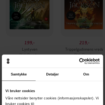
199,-
219,-
Lyntyven
Trippelgudinnens vrede
Rick Riordan
Rick Riordan
LYDBOK
LYDBOK
Samtykke
Detaljer
Om
Andre har også kjøpt
Vi bruker cookies
Våre nettsider benytter cookies (informasjonskapsler). Vi
Første gang på tilbud
Premium
bruker cookies til: