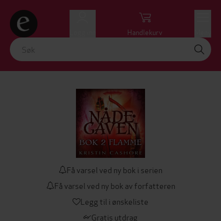
Logg inn
Handlekurv
Meny
Få varsel ved ny bok i serien
Få varsel ved ny bok av forfatteren
Legg til i ønskeliste
Gratis utdrag