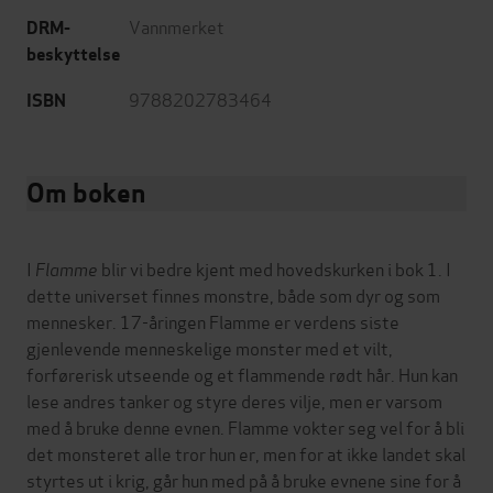
Vannmerket
DRM-
beskyttelse
9788202783464
ISBN
Om boken
I
Flamme
blir vi bedre kjent med hovedskurken i bok 1. I
dette universet finnes monstre, både som dyr og som
mennesker. 17-åringen Flamme er verdens siste
gjenlevende menneskelige monster med et vilt,
forførerisk utseende og et flammende rødt hår. Hun kan
lese andres tanker og styre deres vilje, men er varsom
med å bruke denne evnen. Flamme vokter seg vel for å bli
det monsteret alle tror hun er, men for at ikke landet skal
styrtes ut i krig, går hun med på å bruke evnene sine for å