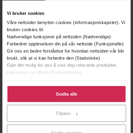
Vinner av Rivertonprisen
Første gang på tilbud
Vi bruker cookies
Våre nettsider benytter cookies (informasjonskapsler). Vi
bruker cookies til:
Nødvendige funksjoner på nettsiden (Nødvendige)
Forbedrer opplevelsen din på vår nettside (Funksjonelle)
Gir oss en bedre forståelse for hvordan nettsiden vår blir
brukt, slik at vi kan forbedre den (Statistiske)
Gjør det mulig for oss å vise deg relevante produkter,
kampanjer og tilbud (Markedsføring)
199,-
349,-
Klikk på «Godta alle» for å gi oss ditt samtykke til å
Minnesota
Utskudd
bruke cookies for alle disse formålene. Du kan også
Godta alle
Jo Nesbø
Jørn Lier Horst
tilpasse ditt samtykke til spesifikke formål ved å klikke
på «Tilpass». Du kan når som helst trekke tilbake eller
EBOK
EBOK
Tilpass
endre ditt samtykke.
Godta utvalgte