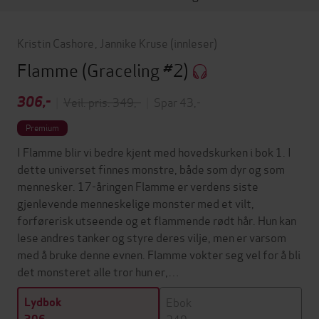
Kristin Cashore
,
Jannike Kruse
(innleser)
Flamme
(Graceling #2)
306,-
|
Veil. pris: 349,-
|
Spar 43,-
Premium
I Flamme blir vi bedre kjent med hovedskurken i bok 1. I
dette universet finnes monstre, både som dyr og som
mennesker. 17-åringen Flamme er verdens siste
gjenlevende menneskelige monster med et vilt,
forførerisk utseende og et flammende rødt hår. Hun kan
lese andres tanker og styre deres vilje, men er varsom
med å bruke denne evnen. Flamme vokter seg vel for å bli
det monsteret alle tror hun er,…
Ebok
Lydbok
249,-