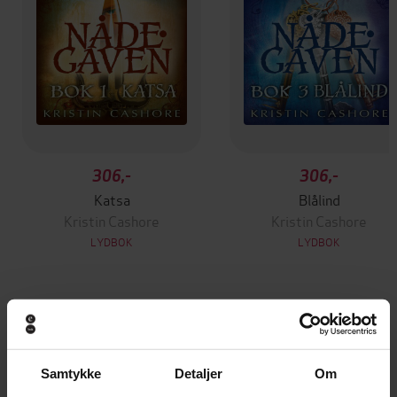
306,-
306,-
Katsa
Blålind
Kristin Cashore
Kristin Cashore
LYDBOK
LYDBOK
Andre har også kjøpt
Samtykke
Detaljer
Om
Premium
Premium