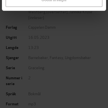
Kristin Cashore
(forfatter),
Carina
Forfattere
Westberg
(oversetter),
Jannike Kruse
(innleser)
Cappelen Damm
Forlag
16.05.2023
Utgitt
13:23
Lengde
Barnebøker
,
Fantasy
,
Ungdomsbøker
Sjanger
Graceling
Serie
2
Nummer i
serie
Bokmål
Språk
mp3
Format