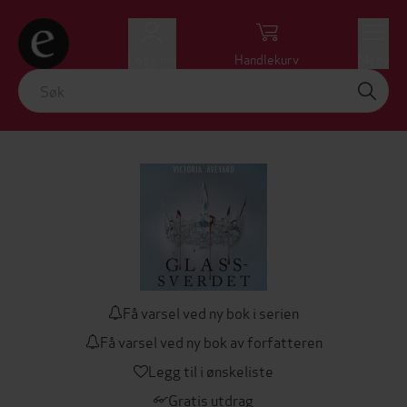
Logg inn
Handlekurv
Meny
Få varsel ved ny bok i serien
Få varsel ved ny bok av forfatteren
Legg til i ønskeliste
Gratis utdrag