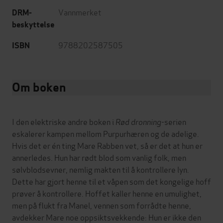
Vannmerket
DRM-
beskyttelse
9788202587505
ISBN
Om boken
I den elektriske andre boken i
Rød dronning
-serien
eskalerer kampen mellom Purpurhæren og de adelige.
Hvis det er én ting Mare Rabben vet, så er det at hun er
annerledes. Hun har rødt blod som vanlig folk, men
sølvblodsevner, nemlig makten til å kontrollere lyn.
Dette har gjort henne til et våpen som det kongelige hoff
prøver å kontrollere. Hoffet kaller henne en umulighet,
men på flukt fra Manel, vennen som forrådte henne,
avdekker Mare noe oppsiktsvekkende: Hun er ikke den