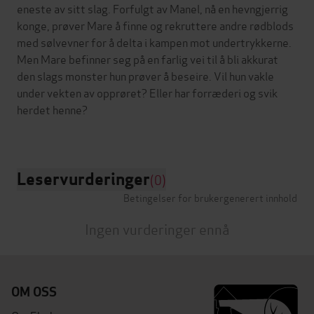
eneste av sitt slag. Forfulgt av Manel, nå en hevngjerrig
konge, prøver Mare å finne og rekruttere andre rødblods
med sølvevner for å delta i kampen mot undertrykkerne.
Men Mare befinner seg på en farlig vei til å bli akkurat
den slags monster hun prøver å beseire. Vil hun vakle
under vekten av opprøret? Eller har forræderi og svik
herdet henne?
Leservurderinger
(0)
Betingelser for brukergenerert innhold
Ingen vurderinger ennå
OM OSS