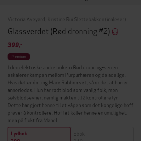
Victoria Aveyard
,
Kristine Rui Slettebakken
(innleser)
Glassverdet
(Rød dronning #2)
399,-
Premium
I den elektriske andre boken i Rød dronning-serien
eskalerer kampen mellom Purpurhæren og de adelige.
Hvis det er én ting Mare Rabben vet, så er det at hun er
annerledes. Hun har rødt blod som vanlig folk, men
sølvblodsevner, nemlig makten til å kontrollere lyn.
Dette har gjort henne til et våpen som det kongelige hoff
prøver å kontrollere. Hoffet kaller henne en umulighet,
men på flukt fra Manel…
Ebok
Lydbok
249,-