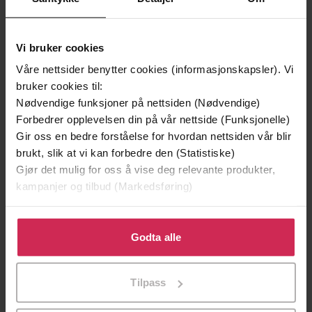
Vi bruker cookies
Våre nettsider benytter cookies (informasjonskapsler). Vi
bruker cookies til:
Nødvendige funksjoner på nettsiden (Nødvendige)
Forbedrer opplevelsen din på vår nettside (Funksjonelle)
Gir oss en bedre forståelse for hvordan nettsiden vår blir
brukt, slik at vi kan forbedre den (Statistiske)
Gjør det mulig for oss å vise deg relevante produkter,
kampanjer og tilbud (Markedsføring)
229,-
420,-
Det henger en engel alene i skogen
Skråpånatta
Klikk på «Godta alle» for å gi oss ditt samtykke til å
Samuel Bjørk
Lars Mytting
bruke cookies for alle disse formålene. Du kan også
Godta alle
tilpasse ditt samtykke til spesifikke formål ved å klikke
LYDBOK
LYDBOK
på «Tilpass». Du kan når som helst trekke tilbake eller
Tilpass
endre ditt samtykke.