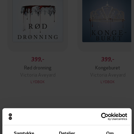
399,-
399,-
Rød dronning
Kongeburet
Victoria Aveyard
Victoria Aveyard
LYDBOK
LYDBOK
Andre har også kjøpt
Premium
Samtykke
Detaljer
Om