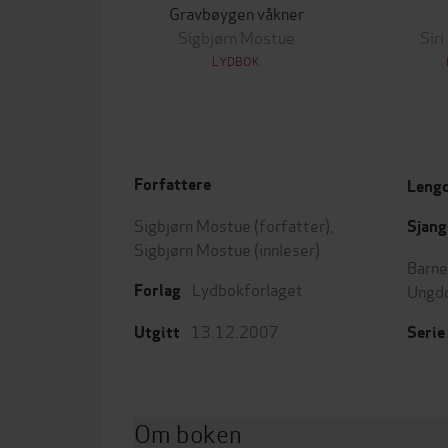
Gravbøygen våkner
Sigbjørn Mostue
Sir
LYDBOK
Forfattere
Leng
Sigbjørn Mostue
(forfatter),
Sjang
Sigbjørn Mostue
(innleser)
Barne
Lydbokforlaget
Ungd
Forlag
13.12.2007
Utgitt
Serie
Om boken