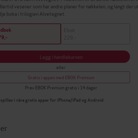
dlertid vesener som har andre planer for nøkkelen, og langt der ut
dje boka i trilogien Alvetegnet.
Ebok
ydbok
229,-
9,-
Legg i handlekurven
eller
Gratis i appen med EBOK Premium
Prøv EBOK Premium gratis i 14 dager
spilles i våre gratis apper for iPhone/iPad og Android
ter