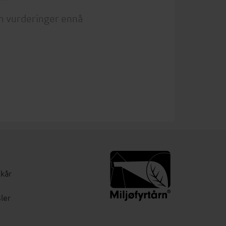
n vurderinger ennå
lkår
ler