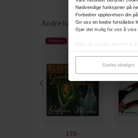
Nødvendige funksjoner på ne
Forbedrer opplevelsen din på
Andre har også kjøpt
Gir oss en bedre forståelse fo
Gjør det mulig for oss å vise
Premium
Premium
Klikk på «Godta alle» for å gi
samtykke til spesifikke formå
Godta utvalgte
179,-