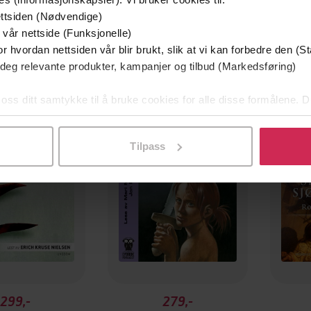
ttsiden (Nødvendige)
 vår nettside (Funksjonelle)
r hvordan nettsiden vår blir brukt, slik at vi kan forbedre den (St
 deg relevante produkter, kampanjer og tilbud (Markedsføring)
Premium
Premi
 oss ditt samtykke til å bruke cookies for alle disse formålene. D
l ved å klikke på «Tilpass». Du kan når som helst trekke tilbake
Tilpass
299,-
279,-