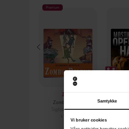
Premium
179,-
Zombie-Bjarne
Oper
Samtykke
Sigbjørn Mostue
Sigb
LYDBOK
Vi bruker cookies
Våre nettsider benytter cooki