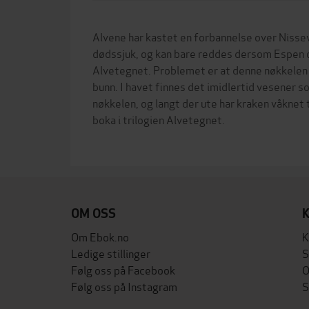
Alvene har kastet en forbannelse over Nissev
dødssjuk, og kan bare reddes dersom Espen og
Alvetegnet. Problemet er at denne nøkkelen 
bunn. I havet finnes det imidlertid vesener s
nøkkelen, og langt der ute har kraken våknet t
boka i trilogien Alvetegnet.
OM OSS
Om Ebok.no
K
Ledige stillinger
S
Følg oss på Facebook
O
Følg oss på Instagram
S