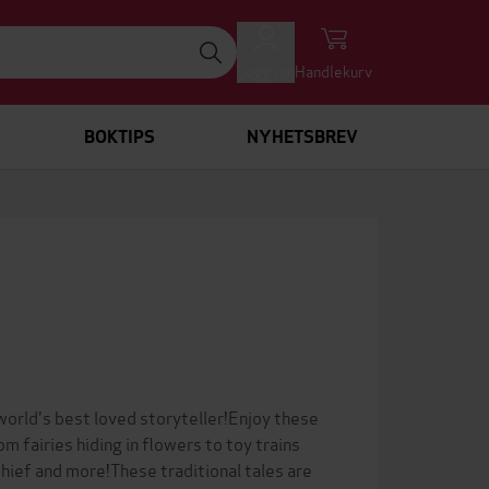
Logg inn
Handlekurv
BOKTIPS
NYHETSBREV
 world's best loved storyteller!Enjoy these
m fairies hiding in flowers to toy trains
schief and more!These traditional tales are