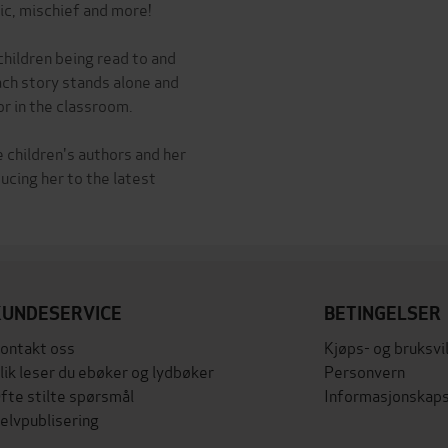
gic, mischief and more!
children being read to and
ach story stands alone and
or in the classroom.
e children's authors and her
ucing her to the latest
KUNDESERVICE
BETINGELSER
ontakt oss
Kjøps- og bruksvi
lik leser du ebøker og lydbøker
Personvern
fte stilte spørsmål
Informasjonskaps
elvpublisering