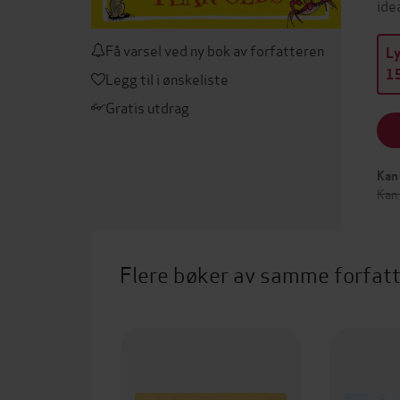
ide
Få varsel ved ny bok av forfatteren
L
15
Legg til i ønskeliste
Gratis utdrag
Kan 
Kan
Flere bøker av samme forfat