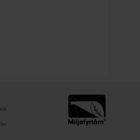
lkår
ler