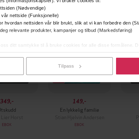
es (informasjonskapsler). Vi bruker cookies til:
mium
Premium
ttsiden (Nødvendige)
g på tilbud
 vår nettside (Funksjonelle)
r hvordan nettsiden vår blir brukt, slik at vi kan forbedre den (St
 deg relevante produkter, kampanjer og tilbud (Markedsføring)
 oss ditt samtykke til å bruke cookies for alle disse formålene. D
l ved å klikke på «Tilpass». Du kan når som helst trekke tilbake
Tilpass
349,-
149,-
Utskudd
En lykkelig familie
 Lier Horst
Stian Hjelvin Andersen
P
EBOK
EBOK