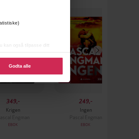
atistiske)
u kan også tilpasse ditt
 eller endre ditt samtykke.
Godta alle
349,-
249,-
Krigen
Ingen
ascal Engman
Pascal Engman
EBOK
EBOK