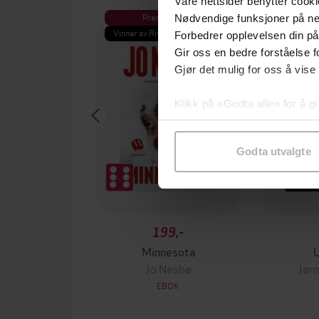
Våre nettsider benytter cooki
Premium
Pre
Nødvendige funksjoner på ne
Vinner av Rivertonprisen
Første gan
Forbedrer opplevelsen din på
Gir oss en bedre forståelse fo
Gjør det mulig for oss å vise
Klikk på «Godta alle» for å gi
samtykke til spesifikke formå
Godta utvalgte
199,-
Minnesota
Jo Nesbø
Jørn
EBOK