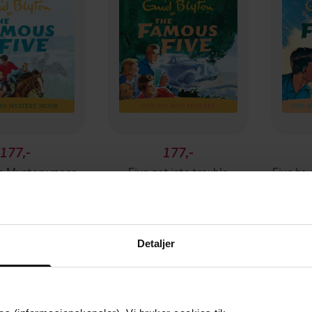
177,-
177,-
to Mystery moor
Five get into trouble
Five hav
id Blyton
Enid Blyton
LYDBOK
LYDBOK
Detaljer