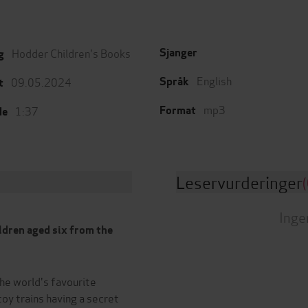
Hodder Children's Books
Sjanger
g
English
09.05.2024
Språk
t
mp3
1:37
Format
de
Leservurderinger
(
Inge
ildren aged six from the
the world's favourite
toy trains having a secret