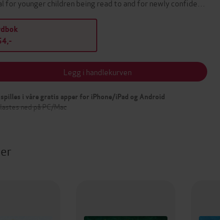
al for younger children being read to and for newly confide…
ydbok
4,-
Legg i handlekurven
spilles i våre gratis apper for iPhone/iPad og Android
 lastes ned på PC/Mac
ter