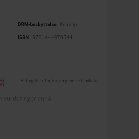
Kun app
DRM-beskyttelse
9781444978544
ISBN
Betingelser for brukergenerert innhold
0)
n vurderinger ennå