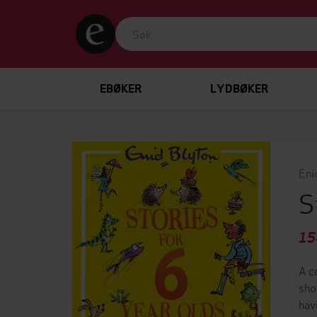
EBØKER
LYDBØKER
Eni
S
15
A c
sho
hav