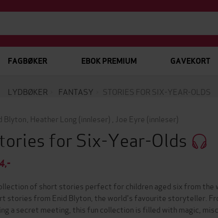
FAGBØKER
EBOK PREMIUM
GAVEKORT
LYDBØKER
FANTASY
STORIES FOR SIX-YEAR-OLDS
d Blyton
,
Heather Long
(innleser)
,
Joe Eyre
(innleser)
tories for Six-Year-Olds
4,-
ollection of short stories perfect for children aged six from the
rt stories from Enid Blyton, the world's favourite storyteller. Fro
ing a secret meeting, this fun collection is filled with magic, mi