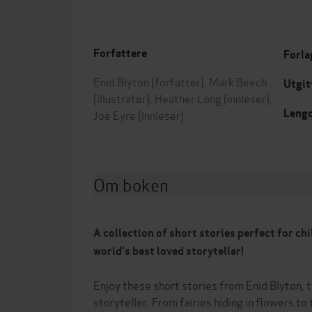
Forfattere
Forla
Enid Blyton
(forfatter),
Mark Beech
Utgit
(illustratør),
Heather Long
(innleser),
Leng
Joe Eyre
(innleser)
Om boken
A collection of short stories perfect for ch
world's best loved storyteller!
Enjoy these short stories from Enid Blyton, 
storyteller. From fairies hiding in flowers to 