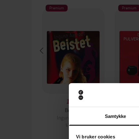
Premium
Premium
179,-
Beistet
Ingunn Aamodt
Ing
Samtykke
LYDBOK
Vi bruker cookies