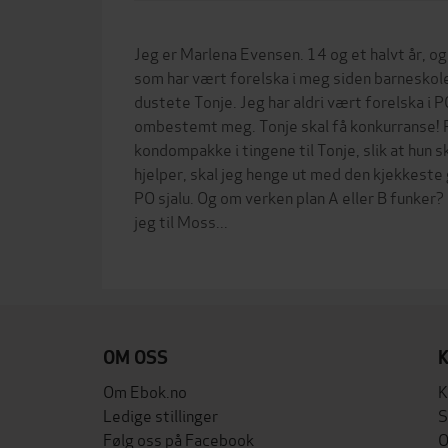
Jeg er Marlena Evensen. 14 og et halvt år, o
som har vært forelska i meg siden barneskol
dustete Tonje. Jeg har aldri vært forelska i P
ombestemt meg. Tonje skal få konkurranse! P
kondompakke i tingene til Tonje, slik at hun 
hjelper, skal jeg henge ut med den kjekkeste 
PO sjalu. Og om verken plan A eller B funker
jeg til Moss...
OM OSS
Om Ebok.no
K
Ledige stillinger
S
Følg oss på Facebook
O