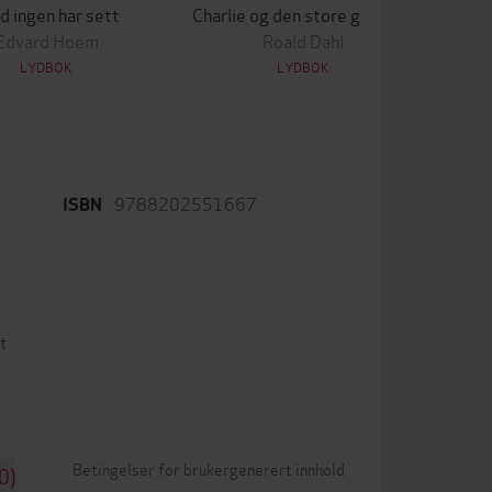
d ingen har sett
Charlie og den store glassheisen
Edvard Hoem
Roald Dahl
LYDBOK
LYDBOK
9788202551667
ISBN
t
Betingelser for brukergenerert innhold
0)