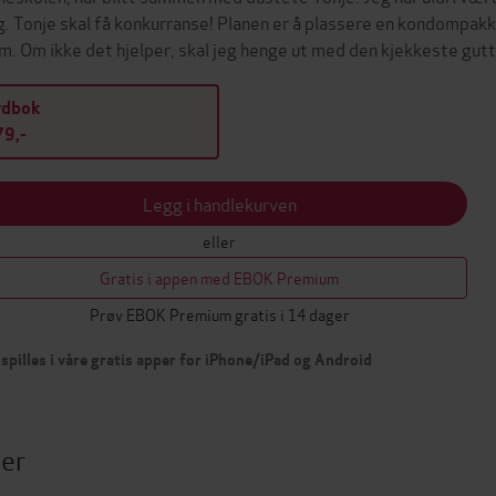
. Tonje skal få konkurranse! Planen er å plassere en kondompakke i
m. Om ikke det hjelper, skal jeg henge ut med den kjekkeste gut
ydbok
9,-
Legg i handlekurven
eller
Gratis i appen med EBOK Premium
Prøv EBOK Premium gratis i 14 dager
spilles i våre gratis apper for iPhone/iPad og Android
ter