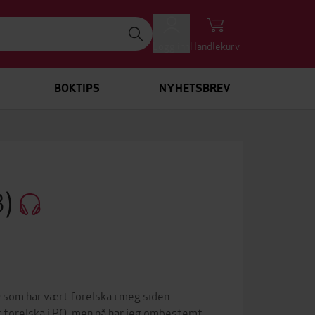
Logg inn
Handlekurv
BOKTIPS
NYHETSBREV
3)
O som har vært forelska i meg siden
t forelska i PO, men nå har jeg ombestemt