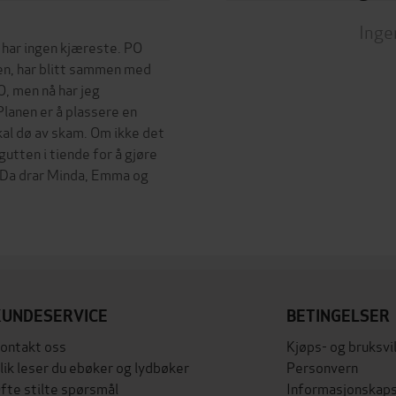
Inge
g har ingen kjæreste. PO
en, har blitt sammen med
O, men nå har jeg
lanen er å plassere en
skal dø av skam. Om ikke det
gutten i tiende for å gjøre
? Da drar Minda, Emma og
KUNDESERVICE
BETINGELSER
ontakt oss
Kjøps- og bruksvi
lik leser du ebøker og lydbøker
Personvern
fte stilte spørsmål
Informasjonskaps