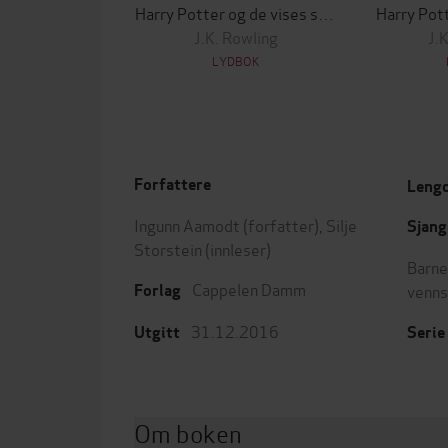
Harry Potter og de vises stein
Harry Pot
J.K. Rowling
J.
LYDBOK
Forfattere
Leng
Ingunn Aamodt
(forfatter),
Silje
Sjang
Storstein
(innleser)
Barne
Cappelen Damm
venn
Forlag
31.12.2016
Utgitt
Serie
Om boken