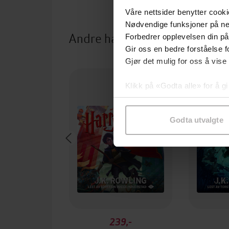
Våre nettsider benytter cooki
Nødvendige funksjoner på ne
Andre har også kjøpt
Forbedrer opplevelsen din på
Gir oss en bedre forståelse fo
Gjør det mulig for oss å vise
Klikk på «Godta alle» for å gi
samtykke til spesifikke formå
Godta utvalgte
239,-