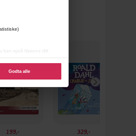
atistiske)
um
u kan også tilpasse ditt
 eller endre ditt samtykke.
Godta alle
199,-
329,-