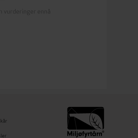
n vurderinger ennå
lkår
ler