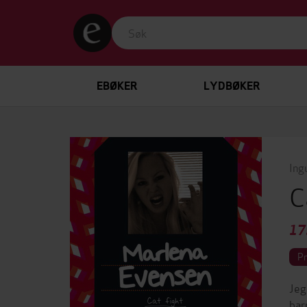
EBØKER
LYDBØKER
Ing
C
17
P
Jeg
bar