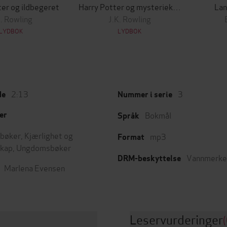
ter og ildbegeret
Harry Potter og mysteriekammeret
Lan
K. Rowling
J.K. Rowling
LYDBOK
LYDBOK
2:13
3
de
Nummer i serie
Bokmål
er
Språk
bøker
,
Kjærlighet og
mp3
Format
skap
,
Ungdomsbøker
Vannmerke
DRM-beskyttelse
Marlena Evensen
Leservurderinger
(