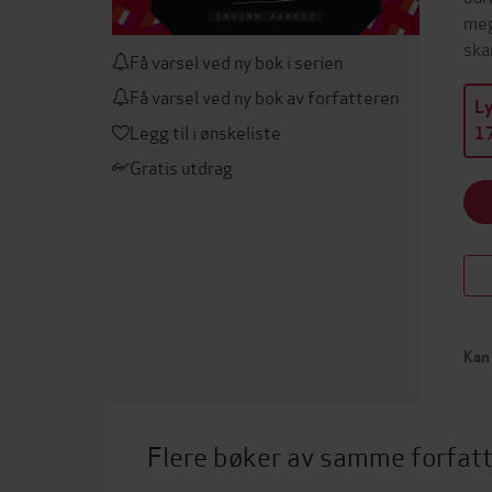
meg
ska
Få varsel ved ny bok i serien
Få varsel ved ny bok av forfatteren
L
Legg til i ønskeliste
17
Gratis utdrag
Kan 
Flere bøker av samme forfat