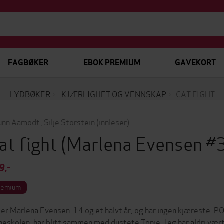
FAGBØKER
EBOK PREMIUM
GAVEKORT
LYDBØKER
KJÆRLIGHET OG VENNSKAP
CAT FIGHT
unn Aamodt
,
Silje Storstein
(innleser)
at fight
(Marlena Evensen #
9,-
remium
 er Marlena Evensen. 14 og et halvt år, og har ingen kjæreste. P
neskolen, har blitt sammen med dustete Tonje. Jeg har aldri vær