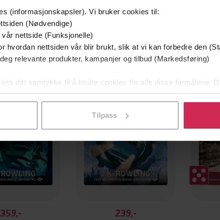
es (informasjonskapsler). Vi bruker cookies til:
ttsiden (Nødvendige)
 vår nettside (Funksjonelle)
r hvordan nettsiden vår blir brukt, slik at vi kan forbedre den (St
 deg relevante produkter, kampanjer og tilbud (Markedsføring)
Premi
 oss ditt samtykke til å bruke cookies for alle disse formålene. D
l ved å klikke på «Tilpass». Du kan når som helst trekke tilbake
Tilpass
359,-
239,-