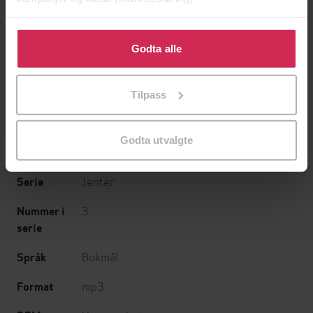
Røssland
(oversetter),
Silje Storstein
(innleser)
Klikk på «Godta alle» for å gi oss ditt samtykke til å
Cappelen Damm
Forlag
bruke cookies for alle disse formålene. Du kan også
Godta alle
tilpasse ditt samtykke til spesifikke formål ved å klikke
04.10.2024
Utgitt
på «Tilpass». Du kan når som helst trekke tilbake eller
Tilpass
endre ditt samtykke.
6:58
Lengde
Barnebøker
,
Kjærlighet og vennskap
,
Sjanger
Godta utvalgte
Ungdomsbøker
Jenter
Serie
3
Nummer i
serie
Bokmål
Språk
mp3
Format