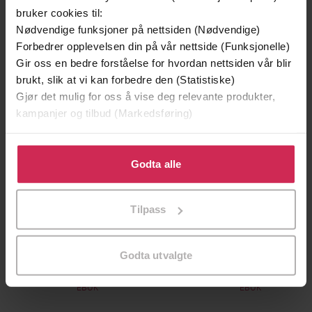
bruker cookies til:
Premium
Premium
Nødvendige funksjoner på nettsiden (Nødvendige)
Vinner av Rivertonprisen
Første gang på tilbud
Forbedrer opplevelsen din på vår nettside (Funksjonelle)
Gir oss en bedre forståelse for hvordan nettsiden vår blir
brukt, slik at vi kan forbedre den (Statistiske)
Gjør det mulig for oss å vise deg relevante produkter,
kampanjer og tilbud (Markedsføring)
Klikk på «Godta alle» for å gi oss ditt samtykke til å
bruke cookies for alle disse formålene. Du kan også
Godta alle
tilpasse ditt samtykke til spesifikke formål ved å klikke
på «Tilpass». Du kan når som helst trekke tilbake eller
Tilpass
endre ditt samtykke.
199,-
349,-
Minnesota
Utskudd
Godta utvalgte
Jo Nesbø
Jørn Lier Horst
EBOK
EBOK