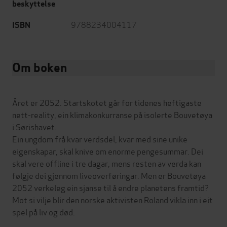
beskyttelse
9788234004117
ISBN
Om boken
Året er 2052. Startskotet går for tidenes heftigaste
nett-reality, ein klimakonkurranse på isolerte Bouvetøya
i Sørishavet.
Ein ungdom frå kvar verdsdel, kvar med sine unike
eigenskapar, skal knive om enorme pengesummar. Dei
skal vere offline i tre dagar, mens resten av verda kan
følgje dei gjennom liveoverføringar. Men er Bouvetøya
2052 verkeleg ein sjanse til å endre planetens framtid?
Mot si vilje blir den norske aktivisten Roland vikla inn i eit