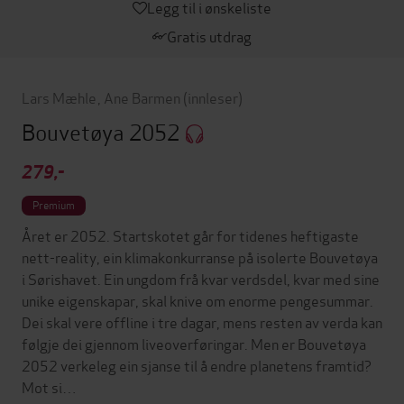
Legg til i ønskeliste
Gratis utdrag
Lars Mæhle
,
Ane Barmen
(innleser)
Bouvetøya 2052
279,-
Premium
Året er 2052. Startskotet går for tidenes heftigaste
nett-reality, ein klimakonkurranse på isolerte Bouvetøya
i Sørishavet. Ein ungdom frå kvar verdsdel, kvar med sine
unike eigenskapar, skal knive om enorme pengesummar.
Dei skal vere offline i tre dagar, mens resten av verda kan
følgje dei gjennom liveoverføringar. Men er Bouvetøya
2052 verkeleg ein sjanse til å endre planetens framtid?
Mot si…