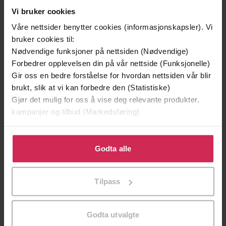
Vi bruker cookies
Våre nettsider benytter cookies (informasjonskapsler). Vi
bruker cookies til:
Nødvendige funksjoner på nettsiden (Nødvendige)
Forbedrer opplevelsen din på vår nettside (Funksjonelle)
Gir oss en bedre forståelse for hvordan nettsiden vår blir
199,-
349,-
brukt, slik at vi kan forbedre den (Statistiske)
Minnesota
Utskudd
Gjør det mulig for oss å vise deg relevante produkter,
Jo Nesbø
Jørn Lier Horst
kampanjer og tilbud (Markedsføring)
EBOK
EBOK
Klikk på «Godta alle» for å gi oss ditt samtykke til å
bruke cookies for alle disse formålene. Du kan også
Godta alle
tilpasse ditt samtykke til spesifikke formål ved å klikke
på «Tilpass». Du kan når som helst trekke tilbake eller
Julianna Baggott
(forfatter),
Casey
Forfattere
Tilpass
endre ditt samtykke.
Holloway
(innleser),
Kevin T Collins
(innleser),
Khristine Hvam
(innleser),
Pierce
Cravens
(innleser)
Godta utvalgte