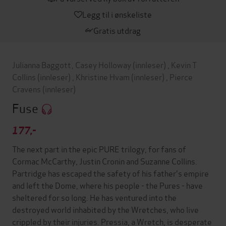
Legg til i ønskeliste
Gratis utdrag
Julianna Baggott
,
Casey Holloway
(innleser)
,
Kevin T
Collins
(innleser)
,
Khristine Hvam
(innleser)
,
Pierce
Cravens
(innleser)
Fuse
177,-
The next part in the epic PURE trilogy, for fans of
Cormac McCarthy, Justin Cronin and Suzanne Collins.
Partridge has escaped the safety of his father's empire
and left the Dome, where his people - the Pures - have
sheltered for so long. He has ventured into the
destroyed world inhabited by the Wretches, who live
crippled by their injuries. Pressia, a Wretch, is desperate