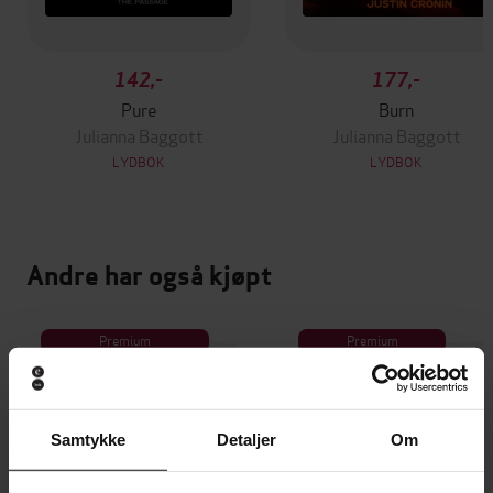
142,-
177,-
Pure
Burn
Julianna Baggott
Julianna Baggott
LYDBOK
LYDBOK
Andre har også kjøpt
Premium
Premium
Vinner av Rivertonprisen
Første gang på tilbud
Samtykke
Detaljer
Om