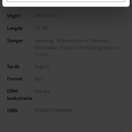
Headline
Forlag
14.02.2013
Utgitt
16:39
Lengde
Spenning
,
Skjønnlitteratur
,
Romaner
,
Sjanger
Barnebøker
,
Fantasy
,
Fantasy og science
fiction
English
Språk
mp3
Format
Kun app
DRM-
beskyttelse
9780755394968
ISBN