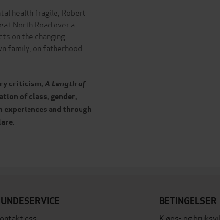
ntal health fragile, Robert
reat North Road over a
ects on the changing
wn family, on fatherhood
ary criticism,
A Length of
ation of class, gender,
wn experiences and through
lare.
KUNDESERVICE
BETINGELSER
ontakt oss
Kjøps- og bruksvi