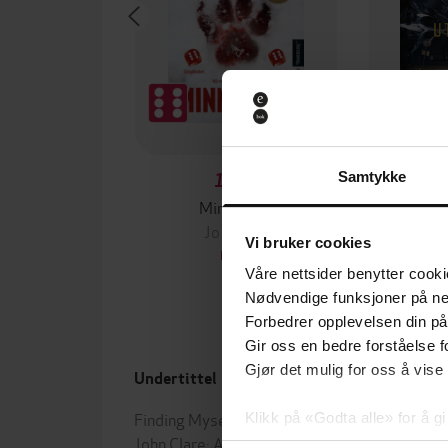
Samtykke
199,-
Minnesota
Jo Nesbø
Jørn
Vi bruker cookies
EBOK
Våre nettsider benytter cooki
Nødvendige funksjoner på ne
Forbedrer opplevelsen din på
Gir oss en bedre forståelse fo
Gjør det mulig for oss å vise
Undertittel
Forfa
Finding Myself in the Footsteps of
Robe
Klikk på «Godta alle» for å gi
John Clare: A John Murray Original
Robe
samtykke til spesifikke formå