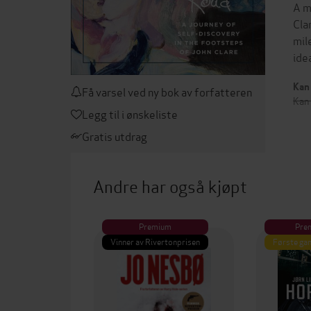
A m
Cla
mil
ide
Kan 
Få varsel ved ny bok av forfatteren
Kan
Legg til i ønskeliste
Gratis utdrag
Andre har også kjøpt
Premium
Pre
Vinner av Rivertonprisen
Første gan