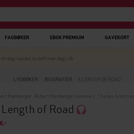
FAGBØKER
EBOK PREMIUM
GAVEKORT
 til deg i landet du befinner deg i nå.
LYDBØKER
BIOGRAFIER
A LENGTH OF ROAD
ert Hamberger
,
Robert Hamberger
(innleser)
,
Charles Armstro
 Length of Road
6,-