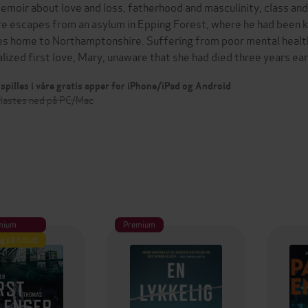
emoir about love and loss, fatherhood and masculinity, class an
re escapes from an asylum in Epping Forest, where he had been k
es home to Northamptonshire. Suffering from poor mental health
alized first love, Mary, unaware that she had died three years ea
spilles i våre gratis apper for iPhone/iPad og Android
 lastes ned på PC/Mac
mium
Premium
g på tilbud