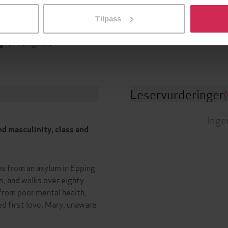
Sjanger
es Armstrong
(innleser),
Jackie
Tilpass
(innleser)
Biografier
,
Dokumentar og fak
JM Originals
g
Leservurderinger
(
Inge
d masculinity, class and
es from an asylum in Epping
s, and walks over eighty
from poor mental health,
ed first love, Mary, unaware