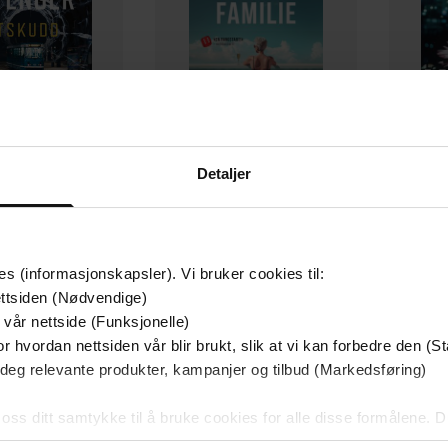
Detaljer
349,-
149,-
Utskudd
En lykkelig familie
 Lier Horst
Stian Hjelvin Andersen
P
EBOK
EBOK
es (informasjonskapsler). Vi bruker cookies til:
ttsiden (Nødvendige)
 vår nettside (Funksjonelle)
r hvordan nettsiden vår blir brukt, slik at vi kan forbedre den (St
 deg relevante produkter, kampanjer og tilbud (Markedsføring)
24.06.2021
ttere
Utgitt
rt Hamberger
(forfatter),
11:25
 oss ditt samtykke til å bruke cookies for alle disse formålene. D
Lengde
rt Hamberger
(innleser),
l ved å klikke på «Tilpass». Du kan når som helst trekke tilbake