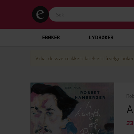
EBØKER
LYDBØKER
Vi har dessverre ikke tillatelse til å selge boken
Rob
A
23