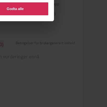
Kun app
DRM-beskyttelse
Godta alle
ta
9781529358513
ISBN
Betingelser for brukergenerert innhold
0)
n vurderinger ennå