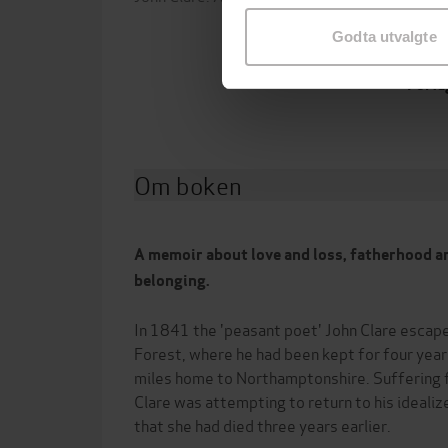
Charl
Godta utvalgte
Wills
Forla
Om boken
A memoir about love and loss, fatherhood an
belonging.
In 1841 the 'peasant poet' John Clare escap
Forest, where he had been kept for four year
miles home to Northamptonshire. Suffering 
Clare was attempting to return to his idealiz
that she had died three years earlier.