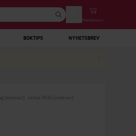
Logg inn
Handlekurv
BOKTIPS
NYHETSBREV
Lukk
×
ng
(innleser)
,
Jackie Wills
(innleser)