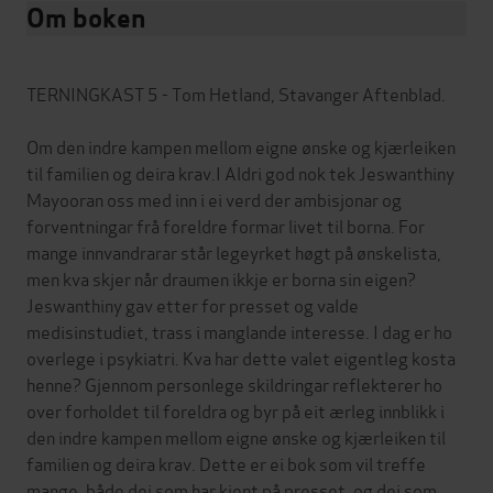
Om boken
TERNINGKAST 5 - Tom Hetland, Stavanger Aftenblad.
Om den indre kampen mellom eigne ønske og kjærleiken
til familien og deira krav.I Aldri god nok tek Jeswanthiny
Mayooran oss med inn i ei verd der ambisjonar og
forventningar frå foreldre formar livet til borna. For
mange innvandrarar står legeyrket høgt på ønskelista,
men kva skjer når draumen ikkje er borna sin eigen?
Jeswanthiny gav etter for presset og valde
medisinstudiet, trass i manglande interesse. I dag er ho
overlege i psykiatri. Kva har dette valet eigentleg kosta
henne? Gjennom personlege skildringar reflekterer ho
over forholdet til foreldra og byr på eit ærleg innblikk i
den indre kampen mellom eigne ønske og kjærleiken til
familien og deira krav. Dette er ei bok som vil treffe
mange, både dei som har kjent på presset, og dei som