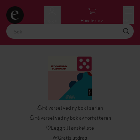
Logg inn
Handlekurv
Meny
Få varsel ved ny bok i serien
Få varsel ved ny bok av forfatteren
Legg til i ønskeliste
Gratis utdrag