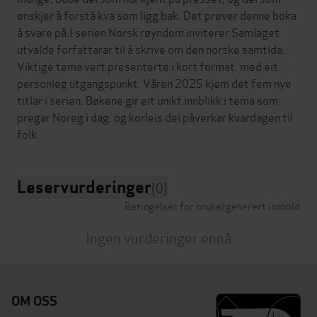
ønskjer å forstå kva som ligg bak. Det prøver denne boka
å svare på.I serien Norsk røyndom inviterer Samlaget
utvalde forfattarar til å skrive om den norske samtida.
Viktige tema vert presenterte i kort format, med eit
personleg utgangspunkt. Våren 2025 kjem det fem nye
titlar i serien. Bøkene gir eit unikt innblikk i tema som
pregar Noreg i dag, og korleis dei påverkar kvardagen til
Leservurderinger
(0)
Betingelser for brukergenerert innhold
Ingen vurderinger ennå
OM OSS