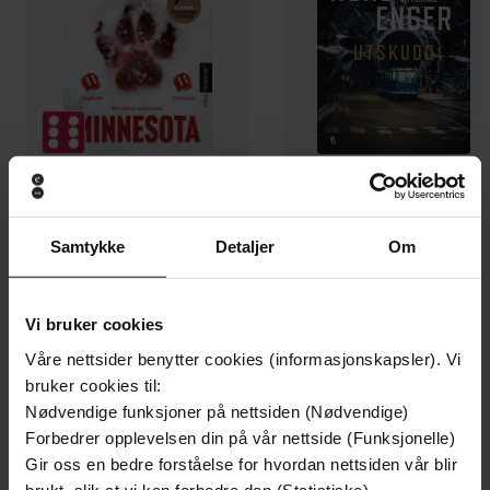
199,-
349,-
Minnesota
Utskudd
Samtykke
Detaljer
Om
Jo Nesbø
Jørn Lier Horst
EBOK
EBOK
Vi bruker cookies
Våre nettsider benytter cookies (informasjonskapsler). Vi
bruker cookies til:
Nødvendige funksjoner på nettsiden (Nødvendige)
Jeswanthiny Mayooran
(forfatter),
Silje
Forfattere
Forbedrer opplevelsen din på vår nettside (Funksjonelle)
Breivik
(innleser)
Gir oss en bedre forståelse for hvordan nettsiden vår blir
Samlaget
Forlag
brukt, slik at vi kan forbedre den (Statistiske)