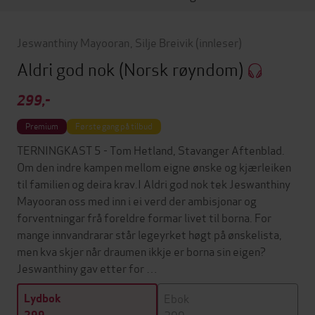
Jeswanthiny Mayooran
,
Silje Breivik
(innleser)
Aldri god nok
(Norsk røyndom)
299,-
Premium
Første gang på tilbud
TERNINGKAST 5 - Tom Hetland, Stavanger Aftenblad.
Om den indre kampen mellom eigne ønske og kjærleiken
til familien og deira krav.I Aldri god nok tek Jeswanthiny
Mayooran oss med inn i ei verd der ambisjonar og
forventningar frå foreldre formar livet til borna. For
mange innvandrarar står legeyrket høgt på ønskelista,
men kva skjer når draumen ikkje er borna sin eigen?
Jeswanthiny gav etter for …
Ebok
Lydbok
299,-