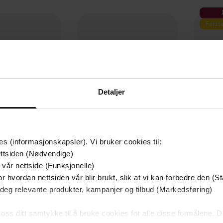
Første
Detaljer
es (informasjonskapsler). Vi bruker cookies til:
ttsiden (Nødvendige)
449,-
299,-
 vår nettside (Funksjonelle)
Hemmelighetenes hemmelighet
Jegerprøven
D
r hvordan nettsiden vår blir brukt, slik at vi kan forbedre den (St
an Brown
Thor Olav Moen
P
 deg relevante produkter, kampanjer og tilbud (Markedsføring)
LYDBOK
LYDBOK
 oss ditt samtykke til å bruke cookies for alle disse formålene. D