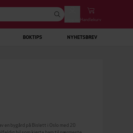
Logg inn
Handlekurv
BOKTIPS
NYHETSBREV
v en bygård på Bislett i Oslo med 20
tilfeldig bil som kjørte ham til nærmeste