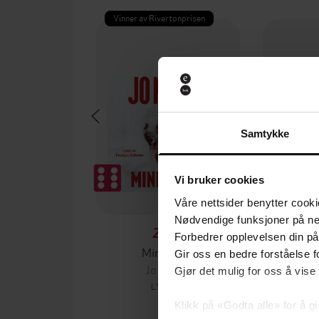
Vinner av Rivertonprisen
Samtykke
Vi bruker cookies
Våre nettsider benytter cooki
Nødvendige funksjoner på ne
299,-
Forbedrer opplevelsen din på
Minnesota
Gir oss en bedre forståelse fo
Jo Nesbø
D
Gjør det mulig for oss å vise
LYDBOK
Klikk på «Godta alle» for å gi