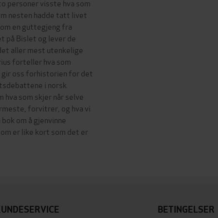
o personer visste hva som
m nesten hadde tatt livet
 om en guttegjeng fra
et på Bislet og lever de
det aller mest utenkelige
ius forteller hva som
gir oss forhistorien for det
etsdebattene i norsk
m hva som skjer når selve
ærmeste, forvitrer, og hva vi
n bok om å gjenvinne
som er like kort som det er
KUNDESERVICE
BETINGELSER