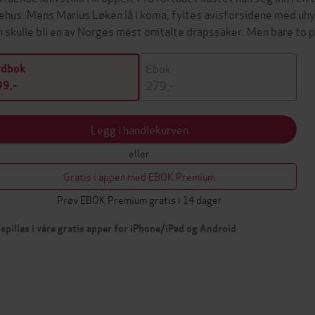
ehus. Mens Marius Løken lå i koma, fyltes avisforsidene med uhy
 skulle bli en av Norges mest omtalte drapssaker. Men bare to
Ebok
ydbok
279,-
9,-
Legg i handlekurven
eller
Gratis i appen med EBOK Premium
Prøv EBOK Premium gratis i 14 dager
spilles i våre gratis apper for iPhone/iPad og Android