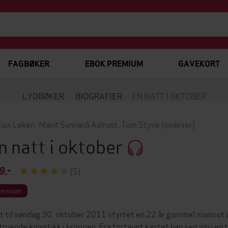
FAGBØKER
EBOK PREMIUM
GAVEKORT
LYDBØKER
BIOGRAFIER
EN NATT I OKTOBER
ius Løken
,
Marit Sunnanå Aalrust
,
Tom Styve
(innleser)
n natt i oktober
9,-
(5)
remium
t til søndag 30. oktober 2011 styrtet en 22 år gammel mann ut a
struende knivstikk i kroppen. Fra fortauet kastet han seg inn i en 