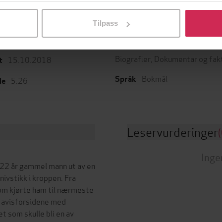
l ved å klikke på «Tilpass». Du kan når som helst trekke tilbake
Tilpass
Cappelen Damm
Sjanger
g
Biografier
,
Dokumentar og fak
15.10.2018
t
Bokmål
Språk
5:26
de
Leservurderinger
(
Inge
 22 år gammel mann ut av en
nivstikk i kroppen. Fra
 som kjørte ham til nærmeste
s avisforsidene med
t som skulle bli en av