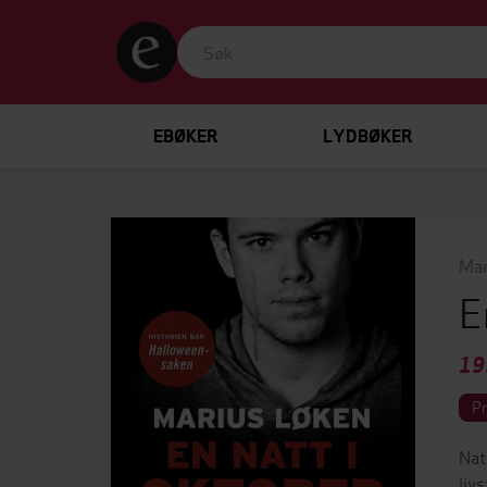
EBØKER
LYDBØKER
Mar
E
19
P
Nat
liv