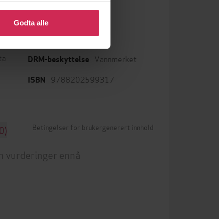
 eller endre ditt samtykke.
Godta alle
mp3
Format
ta
Vannmerket
DRM-beskyttelse
9788202599317
ISBN
Betingelser for brukergenerert innhold
0)
n vurderinger ennå