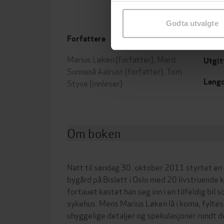
samtykke til spesifikke formå
Godta utvalgte
Forfattere
Forla
Marius Løken
(forfatter),
Marit
Utgit
Sunnanå Aalrust
(forfatter),
Tom
Leng
Styve
(innleser)
Om boken
Natt til søndag 30. oktober 2011 styrtet en
bygård på Bislett i Oslo med 20 livstruende k
fortauet kastet han seg inn i en tilfeldig bil
sykehus. Mens Marius Løken lå i koma, fylte
uhyggelige detaljer og spekulasjoner rundt de