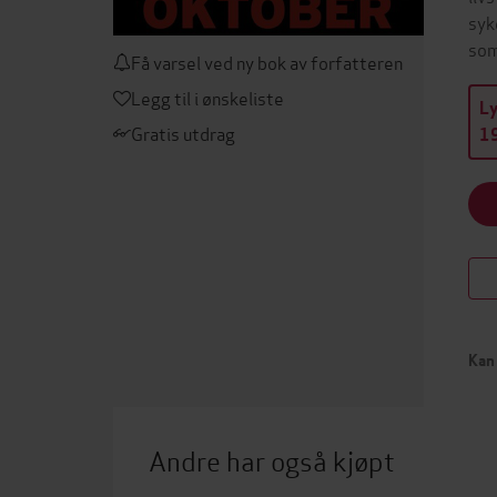
syk
som
Få varsel ved ny bok av forfatteren
Legg til i ønskeliste
L
Gratis utdrag
19
Kan 
Andre har også kjøpt