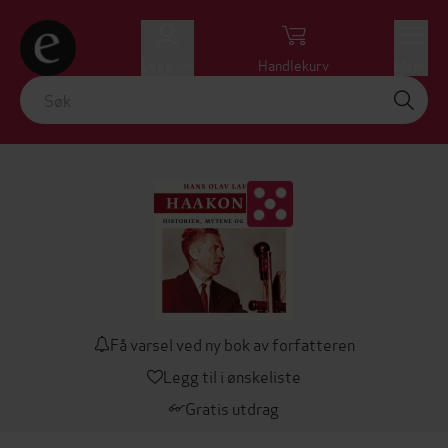
Logg inn
Handlekurv
Meny
Få varsel ved ny bok av forfatteren
Legg til i ønskeliste
Gratis utdrag