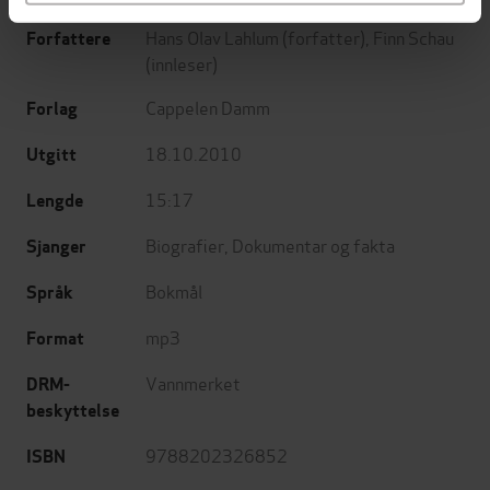
Hans Olav Lahlum
(forfatter),
Finn Schau
Forfattere
(innleser)
Cappelen Damm
Forlag
18.10.2010
Utgitt
15:17
Lengde
Biografier
,
Dokumentar og fakta
Sjanger
Bokmål
Språk
mp3
Format
Vannmerket
DRM-
beskyttelse
9788202326852
ISBN