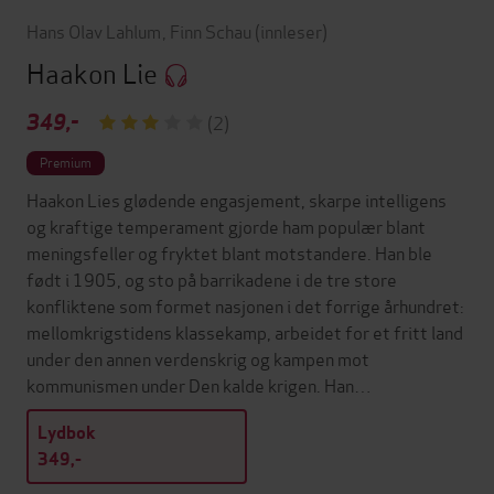
Hans Olav Lahlum
,
Finn Schau
(innleser)
Haakon Lie
349,-
(2)
Premium
Haakon Lies glødende engasjement, skarpe intelligens
og kraftige temperament gjorde ham populær blant
meningsfeller og fryktet blant motstandere. Han ble
født i 1905, og sto på barrikadene i de tre store
konfliktene som formet nasjonen i det forrige århundret:
mellomkrigstidens klassekamp, arbeidet for et fritt land
under den annen verdenskrig og kampen mot
kommunismen under Den kalde krigen. Han…
Lydbok
349,-