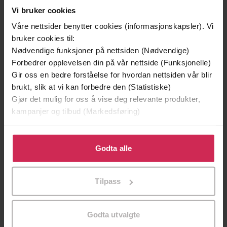
Vi bruker cookies
Våre nettsider benytter cookies (informasjonskapsler). Vi
bruker cookies til:
Nødvendige funksjoner på nettsiden (Nødvendige)
Forbedrer opplevelsen din på vår nettside (Funksjonelle)
Gir oss en bedre forståelse for hvordan nettsiden vår blir
brukt, slik at vi kan forbedre den (Statistiske)
Gjør det mulig for oss å vise deg relevante produkter,
kampanjer og tilbud (Markedsføring)
149,-
149,-
Klikk på «Godta alle» for å gi oss ditt samtykke til å
Historien om Norge
Rinnans testamente
bruke cookies for alle disse formålene. Du kan også
Godta alle
Karsten Alnæs
Ola Flyum
tilpasse ditt samtykke til spesifikke formål ved å klikke
LYDBOK
LYDBOK
på «Tilpass». Du kan når som helst trekke tilbake eller
Tilpass
endre ditt samtykke.
Godta utvalgte
historien, mytene og mennesket
Undertittel