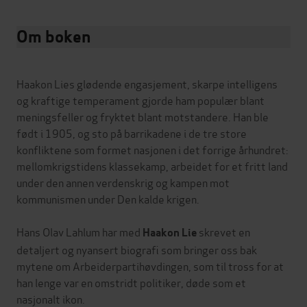
Om boken
Haakon Lies glødende engasjement, skarpe intelligens
og kraftige temperament gjorde ham populær blant
meningsfeller og fryktet blant motstandere. Han ble
født i 1905, og sto på barrikadene i de tre store
konfliktene som formet nasjonen i det forrige århundret:
mellomkrigstidens klassekamp, arbeidet for et fritt land
under den annen verdenskrig og kampen mot
kommunismen under Den kalde krigen.
Hans Olav Lahlum har med
skrevet en
Haakon Lie
detaljert og nyansert biografi som bringer oss bak
mytene om Arbeiderpartihøvdingen, som til tross for at
han lenge var en omstridt politiker, døde som et
nasjonalt ikon.