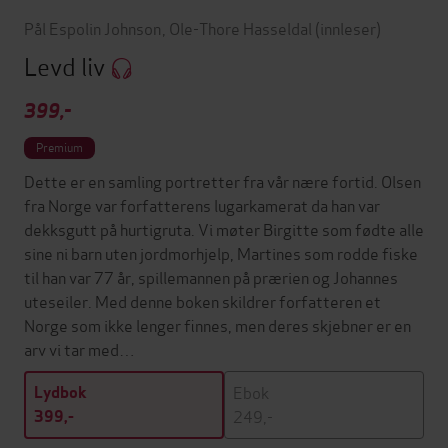
Pål Espolin Johnson
,
Ole-Thore Hasseldal
(innleser)
Levd liv
399,-
Premium
Dette er en samling portretter fra vår nære fortid. Olsen
fra Norge var forfatterens lugarkamerat da han var
dekksgutt på hurtigruta. Vi møter Birgitte som fødte alle
sine ni barn uten jordmorhjelp, Martines som rodde fiske
til han var 77 år, spillemannen på prærien og Johannes
uteseiler. Med denne boken skildrer forfatteren et
Norge som ikke lenger finnes, men deres skjebner er en
arv vi tar med…
Ebok
Lydbok
249,-
399,-