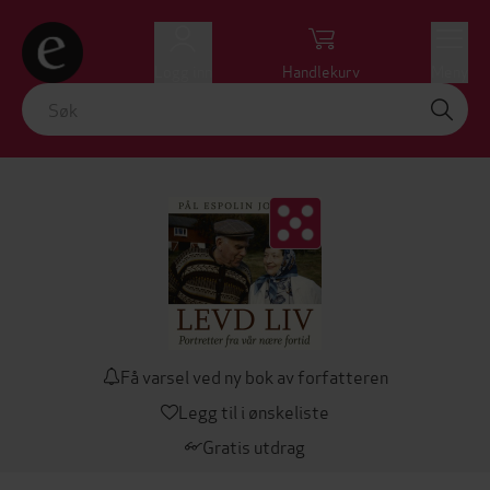
Logg inn
Handlekurv
Meny
Få varsel ved ny bok av forfatteren
Legg til i ønskeliste
Gratis utdrag