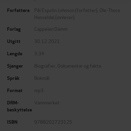
Pål Espolin Johnson
(forfatter),
Ole-Thore
Forfattere
Hasseldal
(innleser)
Cappelen Damm
Forlag
30.12.2021
Utgitt
3:34
Lengde
Biografier
,
Dokumentar og fakta
Sjanger
Bokmål
Språk
mp3
Format
Vannmerket
DRM-
beskyttelse
9788202723125
ISBN