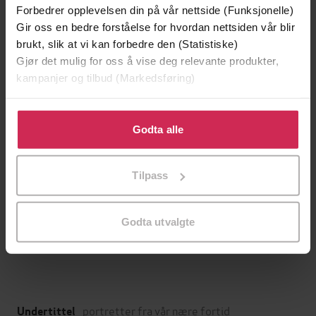
Forbedrer opplevelsen din på vår nettside (Funksjonelle)
Gir oss en bedre forståelse for hvordan nettsiden vår blir
brukt, slik at vi kan forbedre den (Statistiske)
Gjør det mulig for oss å vise deg relevante produkter,
kampanjer og tilbud (Markedsføring)
Klikk på «Godta alle» for å gi oss ditt samtykke til å
bruke cookies for alle disse formålene. Du kan også
Godta alle
tilpasse ditt samtykke til spesifikke formål ved å klikke
på «Tilpass». Du kan når som helst trekke tilbake eller
Tilpass
endre ditt samtykke.
399,-
299,-
Idioten
Opptegnelser 
Fjodor M. Dostojevskij
Fjodor M. Dostojevskij
Godta utvalgte
LYDBOK
LYDBOK
portretter fra vår nære fortid
Undertittel