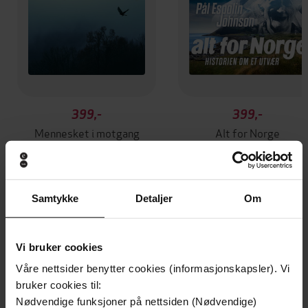
399,-
399,-
Mennesket i motgang
Alt for Norge
Pål Espolin Johnson
Pål Espolin Johnson
LYDBOK
LYDBOK
Samtykke
Detaljer
Om
Andre har også kjøpt
Vi bruker cookies
Våre nettsider benytter cookies (informasjonskapsler). Vi
Premium
bruker cookies til:
Nødvendige funksjoner på nettsiden (Nødvendige)