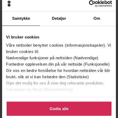
Samtykke
Detaljer
Om
Vi bruker cookies
199,-
349,-
Våre nettsider benytter cookies (informasjonskapsler). Vi
Minnesota
Utskudd
bruker cookies til:
Jo Nesbø
Jørn Lier Horst
Nødvendige funksjoner på nettsiden (Nødvendige)
EBOK
EBOK
Forbedrer opplevelsen din på vår nettside (Funksjonelle)
Gir oss en bedre forståelse for hvordan nettsiden vår blir
brukt, slik at vi kan forbedre den (Statistiske)
Gjør det mulig for oss å vise deg relevante produkter,
Memories, moments and declarations
Undertittel
kampanjer og tilbud (Markedsføring)
Michael Parkinson
(forfatter),
Simon Slater
Forfattere
Klikk på «Godta alle» for å gi oss ditt samtykke til å
(innleser)
bruke cookies for alle disse formålene. Du kan også
Godta alle
tilpasse ditt samtykke til spesifikke formål ved å klikke
Hodder & Stoughton
Forlag