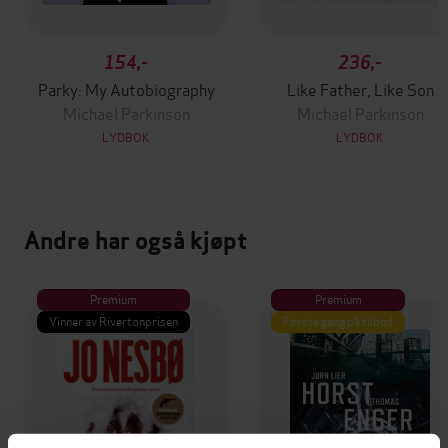
154,-
236,-
Parky: My Autobiography
Like Father, Like Son
Michael Parkinson
Michael Parkinson
LYDBOK
LYDBOK
Andre har også kjøpt
Premium
Premium
Vinner av Rivertonprisen
Første gang på tilbud