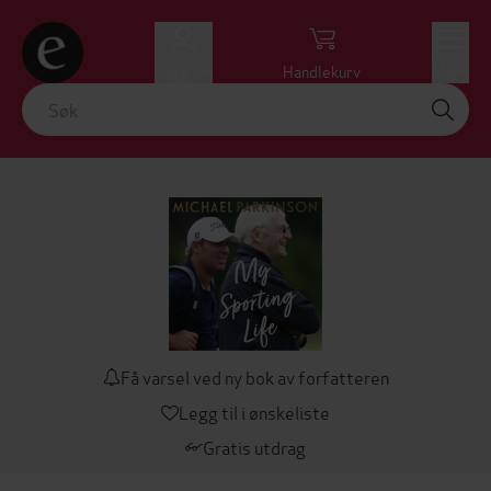
Logg inn
Handlekurv
Meny
Få varsel ved ny bok av forfatteren
Legg til i ønskeliste
Gratis utdrag