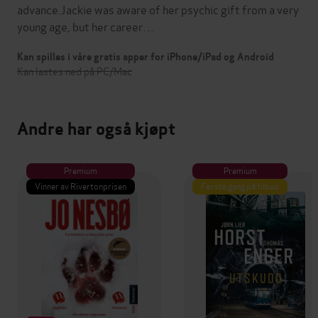
advance.Jackie was aware of her psychic gift from a very
young age, but her career…
Kan spilles i våre gratis apper for iPhone/iPad og Android
Kan lastes ned på PC/Mac
Andre har også kjøpt
Premium
Premium
Vinner av Rivertonprisen
Første gang på tilbud