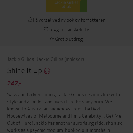
Få varsel ved ny bok av forfatteren
Legg til i ønskeliste
Gratis utdrag
Jackie Gillies
,
Jackie Gillies
(innleser)
Shine It Up
247,-
Sassy and adventurous, Jackie Gillies devours life with
style and a smile - and lives it to the shiny brim. Well
known to Australian audiences from The Real
Housewives of Melbourne and I'm a Celebrity... Get Me
Out of Here! Jackie has another surprising side: she also
works as a psychic medium, booked out months in