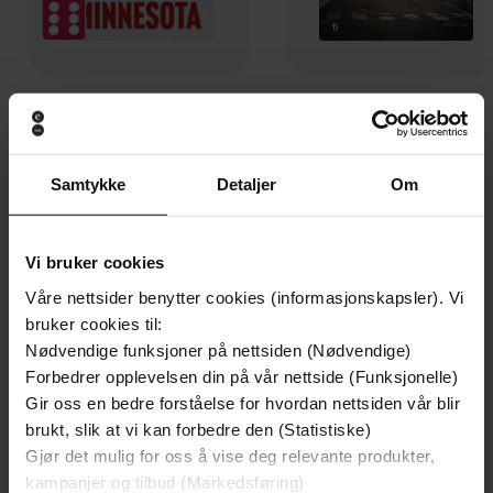
199,-
349,-
Minnesota
Utskudd
Jo Nesbø
Jørn Lier Horst
Samtykke
Detaljer
Om
EBOK
EBOK
Vi bruker cookies
Våre nettsider benytter cookies (informasjonskapsler). Vi
The inspirational true story
Undertittel
bruker cookies til:
Jackie Gillies
(forfatter),
Jackie Gillies
Nødvendige funksjoner på nettsiden (Nødvendige)
Forfattere
(innleser)
Forbedrer opplevelsen din på vår nettside (Funksjonelle)
Gir oss en bedre forståelse for hvordan nettsiden vår blir
Hachette Australia
Forlag
brukt, slik at vi kan forbedre den (Statistiske)
Gjør det mulig for oss å vise deg relevante produkter,
18.04.2019
Utgitt
kampanjer og tilbud (Markedsføring)