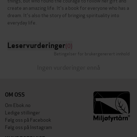
things, but who found the courage to follow her gift and
create an amazing life. It's a book for everyone who has a
dream. It's also the story of bringing spirituality into
Leservurderinger
(0)
Betingelser for brukergenerert innhold
Ingen vurderinger ennå
OM OSS
Om Ebok.no
Ledige stillinger
Følg oss på Facebook
Følg oss på Instagram